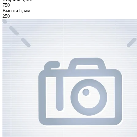
750
Высота h, мм
250