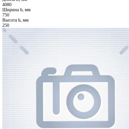
4080
Ширина b, мм
750
Высота h, мм
250