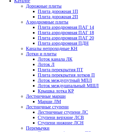
Каталог
Дорожные плиты
Плита дорожная 1П
Плита дорожная 2П
Аэродромные плиты
Плита аэродромная ПАГ 14
Плита аэродромная ПАГ 18
Плита аэродромная ПАГ 20
Плита аэродромная ПДН
Каналы непроходные КН
Лотки и плиты
Лоток канала ЛК
Лоток Л
Плита перекрытия ПТ
Плита перекрытия лотков П
Лоток междупутный МПЛ
Лоток междушпальный МШЛ
Крышка лотка КР
Лестничные марши
Марши ЛМ
Лестничные ступени
Лестничные ступени ЛС
Ступени верхние ЛСВ
Ступени нижние ЛСН
Перемычки