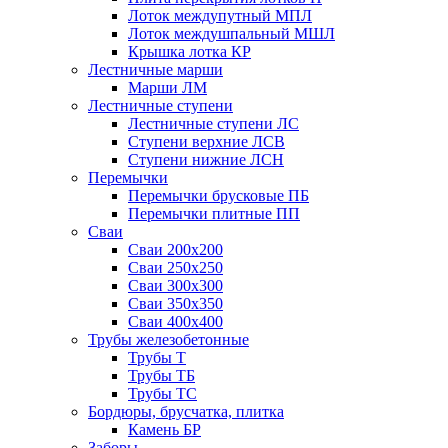
Лоток междупутный МПЛ
Лоток междушпальный МШЛ
Крышка лотка КР
Лестничные марши
Марши ЛМ
Лестничные ступени
Лестничные ступени ЛС
Ступени верхние ЛСВ
Ступени нижние ЛСН
Перемычки
Перемычки брусковые ПБ
Перемычки плитные ПП
Сваи
Сваи 200х200
Сваи 250х250
Сваи 300х300
Сваи 350х350
Сваи 400х400
Трубы железобетонные
Трубы Т
Трубы ТБ
Трубы ТС
Бордюры, брусчатка, плитка
Камень БР
Заборы