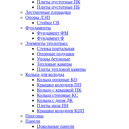
Плиты пустотные ПК
Плиты пустотные ПБ
Лестничные площадки
Опоры ЛЭП
Стойки СВ
Фундаменты
Фyндамент ФМ
Фyндамент Ф
Элементы теплотрасс
Стенка портальная
Опорные подушки
Упоры бетонные
Тепловые камеры
Плиты тепловой камеры
Кольца для колодца
Кольца опорные КО
Крышки колодцев ПП
Кольцо с крышкой ПК
Кольца стеновые КС
Кольца с дном ДК
Плиты низа ПН
Крышки колодцев КЦП
Прогоны
Панели
Цокольные панели