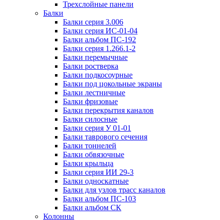
Трехслойные панели
Балки
Балки серия 3.006
Балки серия ИС-01-04
Балки альбом ПС-192
Балки серия 1.266.1-2
Балки перемычные
Балки ростверка
Балки подкосоурные
Балки под цокольные экраны
Балки лестничные
Балки фризовые
Балки перекрытия каналов
Балки силосные
Балки серия У 01-01
Балки таврового сечения
Балки тоннелей
Балки обвязочные
Балки крыльца
Балки серия ИИ 29-3
Балки односкатные
Балки для узлов трасс каналов
Балки альбом ПС-103
Балки альбом СК
Колонны