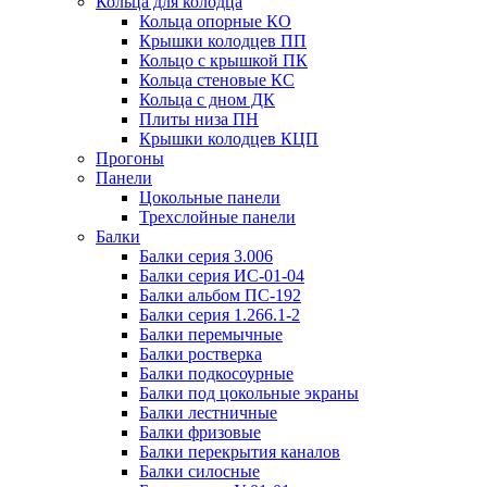
Кольца для колодца
Кольца опорные КО
Крышки колодцев ПП
Кольцо с крышкой ПК
Кольца стеновые КС
Кольца с дном ДК
Плиты низа ПН
Крышки колодцев КЦП
Прогоны
Панели
Цокольные панели
Трехслойные панели
Балки
Балки серия 3.006
Балки серия ИС-01-04
Балки альбом ПС-192
Балки серия 1.266.1-2
Балки перемычные
Балки ростверка
Балки подкосоурные
Балки под цокольные экраны
Балки лестничные
Балки фризовые
Балки перекрытия каналов
Балки силосные