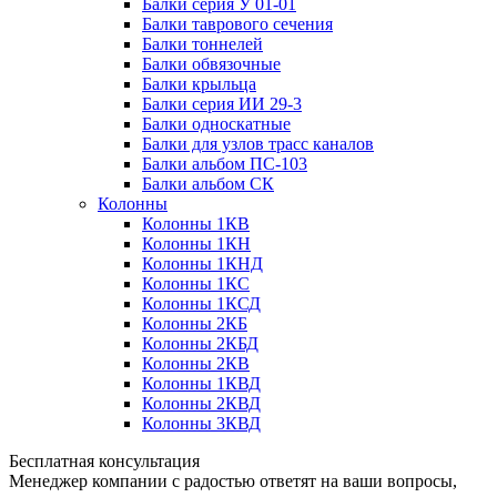
Балки серия У 01-01
Балки таврового сечения
Балки тоннелей
Балки обвязочные
Балки крыльца
Балки серия ИИ 29-3
Балки односкатные
Балки для узлов трасс каналов
Балки альбом ПС-103
Балки альбом СК
Колонны
Колонны 1КВ
Колонны 1КН
Колонны 1КНД
Колонны 1КС
Колонны 1КСД
Колонны 2КБ
Колонны 2КБД
Колонны 2КВ
Колонны 1КВД
Колонны 2КВД
Колонны 3КВД
Бесплатная консультация
Менеджер компании с радостью ответят на ваши вопросы,