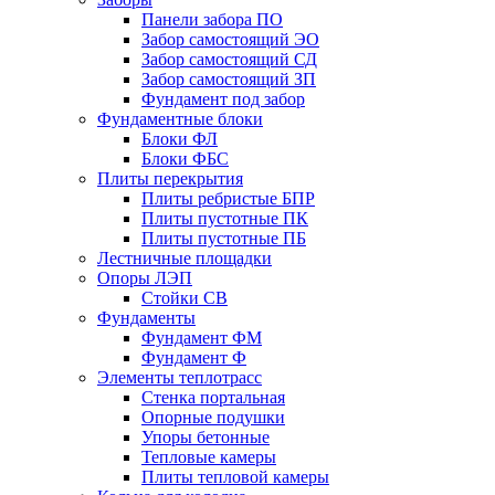
Панели забора ПО
Забор самостоящий ЭО
Забор самостоящий СД
Забор самостоящий ЗП
Фyндамент под забор
Фундаментные блоки
Блоки ФЛ
Блоки ФБС
Плиты перекрытия
Плиты ребристые БПР
Плиты пустотные ПК
Плиты пустотные ПБ
Лестничные площадки
Опоры ЛЭП
Стойки СВ
Фундаменты
Фyндамент ФМ
Фyндамент Ф
Элементы теплотрасс
Стенка портальная
Опорные подушки
Упоры бетонные
Тепловые камеры
Плиты тепловой камеры