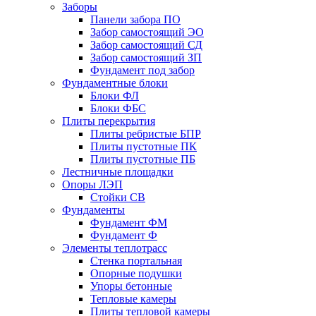
Заборы
Панели забора ПО
Забор самостоящий ЭО
Забор самостоящий СД
Забор самостоящий ЗП
Фyндамент под забор
Фундаментные блоки
Блоки ФЛ
Блоки ФБС
Плиты перекрытия
Плиты ребристые БПР
Плиты пустотные ПК
Плиты пустотные ПБ
Лестничные площадки
Опоры ЛЭП
Стойки СВ
Фундаменты
Фyндамент ФМ
Фyндамент Ф
Элементы теплотрасс
Стенка портальная
Опорные подушки
Упоры бетонные
Тепловые камеры
Плиты тепловой камеры