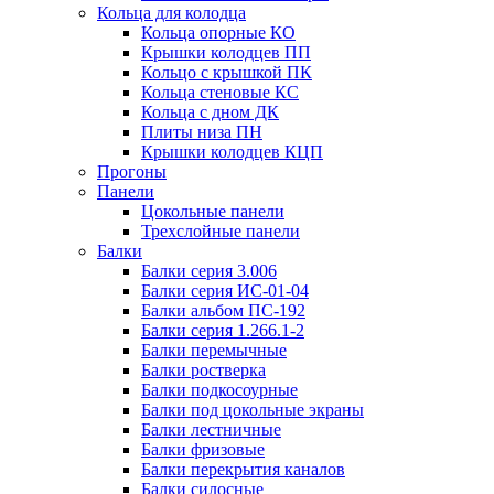
Кольца для колодца
Кольца опорные КО
Крышки колодцев ПП
Кольцо с крышкой ПК
Кольца стеновые КС
Кольца с дном ДК
Плиты низа ПН
Крышки колодцев КЦП
Прогоны
Панели
Цокольные панели
Трехслойные панели
Балки
Балки серия 3.006
Балки серия ИС-01-04
Балки альбом ПС-192
Балки серия 1.266.1-2
Балки перемычные
Балки ростверка
Балки подкосоурные
Балки под цокольные экраны
Балки лестничные
Балки фризовые
Балки перекрытия каналов
Балки силосные