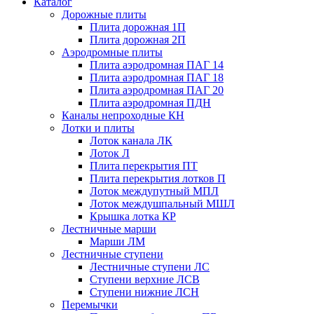
Каталог
Дорожные плиты
Плита дорожная 1П
Плита дорожная 2П
Аэродромные плиты
Плита аэродромная ПАГ 14
Плита аэродромная ПАГ 18
Плита аэродромная ПАГ 20
Плита аэродромная ПДН
Каналы непроходные КН
Лотки и плиты
Лоток канала ЛК
Лоток Л
Плита перекрытия ПТ
Плита перекрытия лотков П
Лоток междупутный МПЛ
Лоток междушпальный МШЛ
Крышка лотка КР
Лестничные марши
Марши ЛМ
Лестничные ступени
Лестничные ступени ЛС
Ступени верхние ЛСВ
Ступени нижние ЛСН
Перемычки