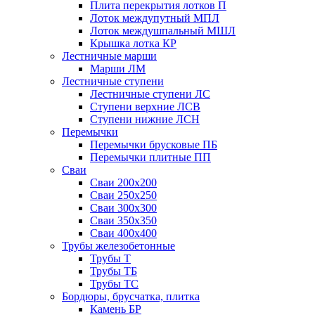
Плита перекрытия лотков П
Лоток междупутный МПЛ
Лоток междушпальный МШЛ
Крышка лотка КР
Лестничные марши
Марши ЛМ
Лестничные ступени
Лестничные ступени ЛС
Ступени верхние ЛСВ
Ступени нижние ЛСН
Перемычки
Перемычки брусковые ПБ
Перемычки плитные ПП
Сваи
Сваи 200х200
Сваи 250х250
Сваи 300х300
Сваи 350х350
Сваи 400х400
Трубы железобетонные
Трубы Т
Трубы ТБ
Трубы ТС
Бордюры, брусчатка, плитка
Камень БР