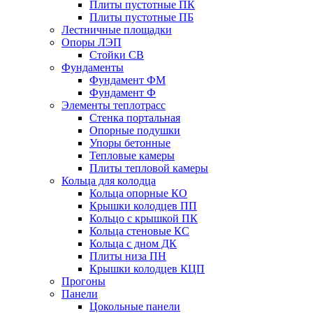
Плиты пустотные ПК
Плиты пустотные ПБ
Лестничные площадки
Опоры ЛЭП
Стойки СВ
Фундаменты
Фyндамент ФМ
Фyндамент Ф
Элементы теплотрасс
Стенка портальная
Опорные подушки
Упоры бетонные
Тепловые камеры
Плиты тепловой камеры
Кольца для колодца
Кольца опорные КО
Крышки колодцев ПП
Кольцо с крышкой ПК
Кольца стеновые КС
Кольца с дном ДК
Плиты низа ПН
Крышки колодцев КЦП
Прогоны
Панели
Цокольные панели