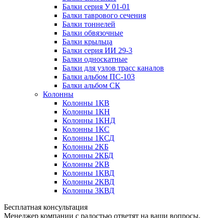
Балки серия У 01-01
Балки таврового сечения
Балки тоннелей
Балки обвязочные
Балки крыльца
Балки серия ИИ 29-3
Балки односкатные
Балки для узлов трасс каналов
Балки альбом ПС-103
Балки альбом СК
Колонны
Колонны 1КВ
Колонны 1КН
Колонны 1КНД
Колонны 1КС
Колонны 1КСД
Колонны 2КБ
Колонны 2КБД
Колонны 2КВ
Колонны 1КВД
Колонны 2КВД
Колонны 3КВД
Бесплатная консультация
Менеджер компании с радостью ответят на ваши вопросы,