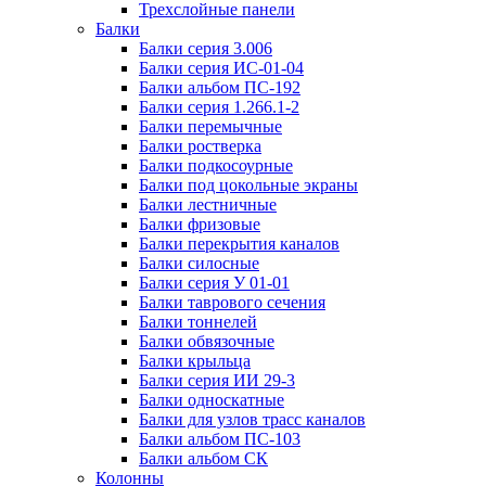
Трехслойные панели
Балки
Балки серия 3.006
Балки серия ИС-01-04
Балки альбом ПС-192
Балки серия 1.266.1-2
Балки перемычные
Балки ростверка
Балки подкосоурные
Балки под цокольные экраны
Балки лестничные
Балки фризовые
Балки перекрытия каналов
Балки силосные
Балки серия У 01-01
Балки таврового сечения
Балки тоннелей
Балки обвязочные
Балки крыльца
Балки серия ИИ 29-3
Балки односкатные
Балки для узлов трасс каналов
Балки альбом ПС-103
Балки альбом СК
Колонны