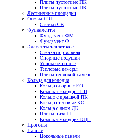
Плиты пустотные ПК
Плиты пустотные ПБ
Лестничные площадки
Опоры ЛЭП
Стойки СВ
Фундаменты
Фyндамент ФМ
Фyндамент Ф
Элементы теплотрасс
Стенка портальная
Опорные подушки
Упоры бетонные
Тепловые камеры
Плиты тепловой камеры
Кольца для колодца
Кольца опорные КО
Крышки колодцев ПП
Кольцо с крышкой ПК
Кольца стеновые КС
Кольца с дном ДК
Плиты низа ПН
Крышки колодцев КЦП
Прогоны
Панели
Цокольные панели