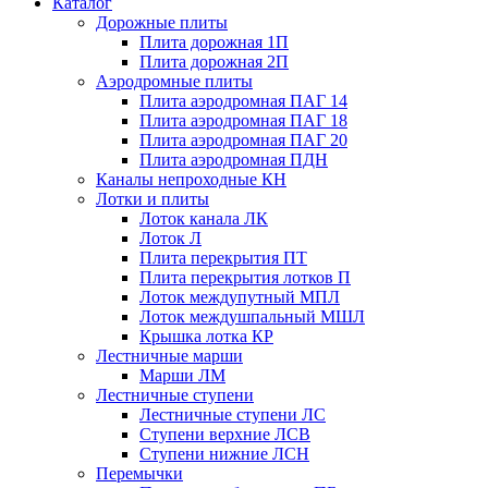
Каталог
Дорожные плиты
Плита дорожная 1П
Плита дорожная 2П
Аэродромные плиты
Плита аэродромная ПАГ 14
Плита аэродромная ПАГ 18
Плита аэродромная ПАГ 20
Плита аэродромная ПДН
Каналы непроходные КН
Лотки и плиты
Лоток канала ЛК
Лоток Л
Плита перекрытия ПТ
Плита перекрытия лотков П
Лоток междупутный МПЛ
Лоток междушпальный МШЛ
Крышка лотка КР
Лестничные марши
Марши ЛМ
Лестничные ступени
Лестничные ступени ЛС
Ступени верхние ЛСВ
Ступени нижние ЛСН
Перемычки