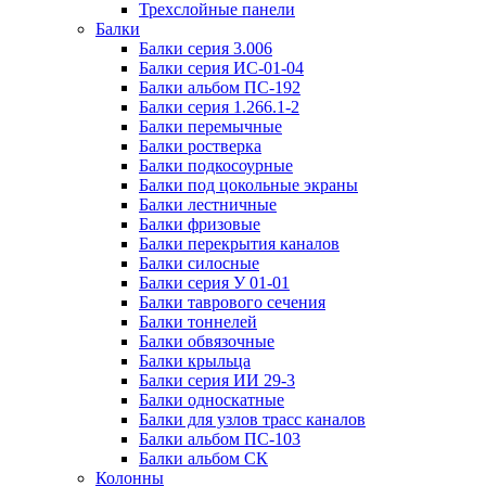
Трехслойные панели
Балки
Балки серия 3.006
Балки серия ИС-01-04
Балки альбом ПС-192
Балки серия 1.266.1-2
Балки перемычные
Балки ростверка
Балки подкосоурные
Балки под цокольные экраны
Балки лестничные
Балки фризовые
Балки перекрытия каналов
Балки силосные
Балки серия У 01-01
Балки таврового сечения
Балки тоннелей
Балки обвязочные
Балки крыльца
Балки серия ИИ 29-3
Балки односкатные
Балки для узлов трасс каналов
Балки альбом ПС-103
Балки альбом СК
Колонны