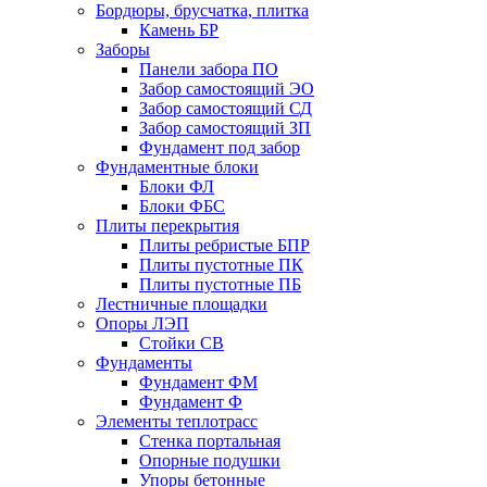
Бордюры, брусчатка, плитка
Камень БР
Заборы
Панели забора ПО
Забор самостоящий ЭО
Забор самостоящий СД
Забор самостоящий ЗП
Фyндамент под забор
Фундаментные блоки
Блоки ФЛ
Блоки ФБС
Плиты перекрытия
Плиты ребристые БПР
Плиты пустотные ПК
Плиты пустотные ПБ
Лестничные площадки
Опоры ЛЭП
Стойки СВ
Фундаменты
Фyндамент ФМ
Фyндамент Ф
Элементы теплотрасс
Стенка портальная
Опорные подушки
Упоры бетонные