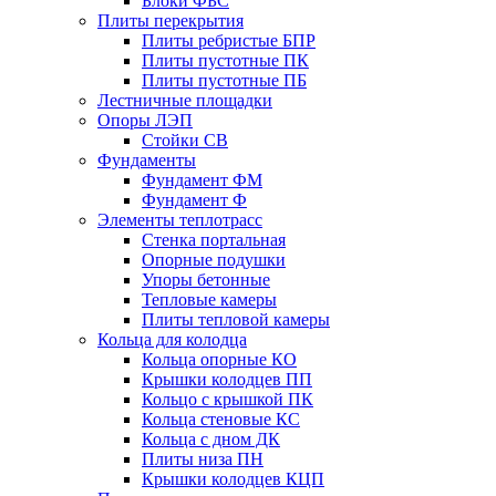
Блоки ФБС
Плиты перекрытия
Плиты ребристые БПР
Плиты пустотные ПК
Плиты пустотные ПБ
Лестничные площадки
Опоры ЛЭП
Стойки СВ
Фундаменты
Фyндамент ФМ
Фyндамент Ф
Элементы теплотрасс
Стенка портальная
Опорные подушки
Упоры бетонные
Тепловые камеры
Плиты тепловой камеры
Кольца для колодца
Кольца опорные КО
Крышки колодцев ПП
Кольцо с крышкой ПК
Кольца стеновые КС
Кольца с дном ДК
Плиты низа ПН
Крышки колодцев КЦП