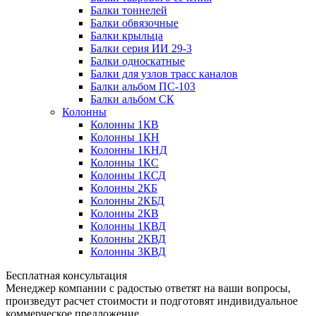
Балки тоннелей
Балки обвязочные
Балки крыльца
Балки серия ИИ 29-3
Балки односкатные
Балки для узлов трасс каналов
Балки альбом ПС-103
Балки альбом СК
Колонны
Колонны 1КВ
Колонны 1КН
Колонны 1КНД
Колонны 1КС
Колонны 1КСД
Колонны 2КБ
Колонны 2КБД
Колонны 2КВ
Колонны 1КВД
Колонны 2КВД
Колонны 3КВД
Бесплатная консультация
Менеджер компании с радостью ответят на ваши вопросы,
произведут расчет стоимости и подготовят индивидуальное
коммерческое предложение