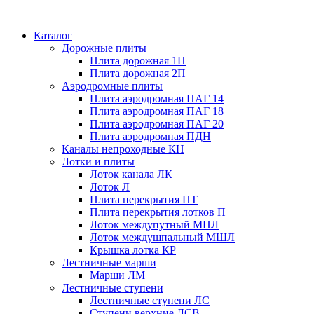
Каталог
Дорожные плиты
Плита дорожная 1П
Плита дорожная 2П
Аэродромные плиты
Плита аэродромная ПАГ 14
Плита аэродромная ПАГ 18
Плита аэродромная ПАГ 20
Плита аэродромная ПДН
Каналы непроходные КН
Лотки и плиты
Лоток канала ЛК
Лоток Л
Плита перекрытия ПТ
Плита перекрытия лотков П
Лоток междупутный МПЛ
Лоток междушпальный МШЛ
Крышка лотка КР
Лестничные марши
Марши ЛМ
Лестничные ступени
Лестничные ступени ЛС
Ступени верхние ЛСВ