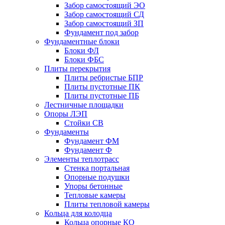
Забор самостоящий ЭО
Забор самостоящий СД
Забор самостоящий ЗП
Фyндамент под забор
Фундаментные блоки
Блоки ФЛ
Блоки ФБС
Плиты перекрытия
Плиты ребристые БПР
Плиты пустотные ПК
Плиты пустотные ПБ
Лестничные площадки
Опоры ЛЭП
Стойки СВ
Фундаменты
Фyндамент ФМ
Фyндамент Ф
Элементы теплотрасс
Стенка портальная
Опорные подушки
Упоры бетонные
Тепловые камеры
Плиты тепловой камеры
Кольца для колодца
Кольца опорные КО