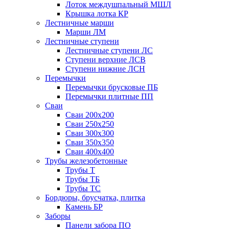
Лоток междушпальный МШЛ
Крышка лотка КР
Лестничные марши
Марши ЛМ
Лестничные ступени
Лестничные ступени ЛС
Ступени верхние ЛСВ
Ступени нижние ЛСН
Перемычки
Перемычки брусковые ПБ
Перемычки плитные ПП
Сваи
Сваи 200х200
Сваи 250х250
Сваи 300х300
Сваи 350х350
Сваи 400х400
Трубы железобетонные
Трубы Т
Трубы ТБ
Трубы ТС
Бордюры, брусчатка, плитка
Камень БР
Заборы
Панели забора ПО