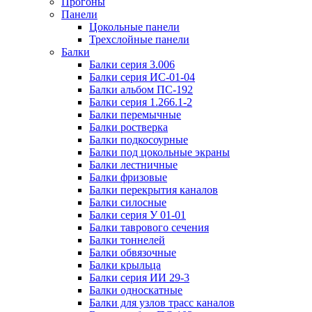
Прогоны
Панели
Цокольные панели
Трехслойные панели
Балки
Балки серия 3.006
Балки серия ИС-01-04
Балки альбом ПС-192
Балки серия 1.266.1-2
Балки перемычные
Балки ростверка
Балки подкосоурные
Балки под цокольные экраны
Балки лестничные
Балки фризовые
Балки перекрытия каналов
Балки силосные
Балки серия У 01-01
Балки таврового сечения
Балки тоннелей
Балки обвязочные
Балки крыльца
Балки серия ИИ 29-3
Балки односкатные
Балки для узлов трасс каналов