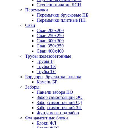
Ступени нижние ЛСН
Перемычки
Перемычки брусковые ПБ
Перемычки плитные ПП
Сваи
Сваи 200х200
Сваи 250х250
Сваи 300х300
Сваи 350х350
Сваи 400х400
Трубы железобетонные
Трубы Т
Трубы ТБ
Трубы ТС
Бордюры, брусчатка, плитка
Камень БР
Заборы
Панели забора ПО
Забор самостоящий ЭО
Забор самостоящий СД
Забор самостоящий ЗП
Фyндамент под забор
Фундаментные блоки
Блоки ФЛ