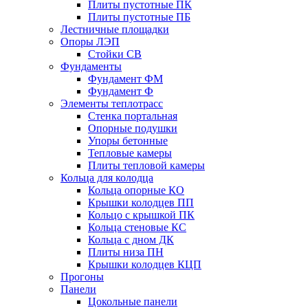
Плиты пустотные ПК
Плиты пустотные ПБ
Лестничные площадки
Опоры ЛЭП
Стойки СВ
Фундаменты
Фyндамент ФМ
Фyндамент Ф
Элементы теплотрасс
Стенка портальная
Опорные подушки
Упоры бетонные
Тепловые камеры
Плиты тепловой камеры
Кольца для колодца
Кольца опорные КО
Крышки колодцев ПП
Кольцо с крышкой ПК
Кольца стеновые КС
Кольца с дном ДК
Плиты низа ПН
Крышки колодцев КЦП
Прогоны
Панели
Цокольные панели