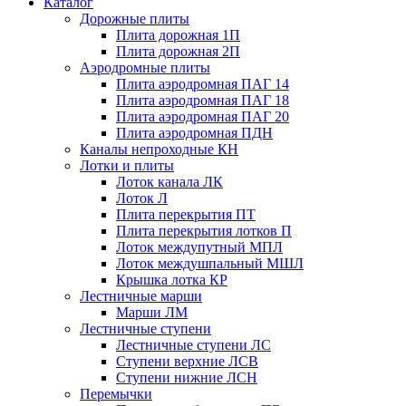
Каталог
Дорожные плиты
Плита дорожная 1П
Плита дорожная 2П
Аэродромные плиты
Плита аэродромная ПАГ 14
Плита аэродромная ПАГ 18
Плита аэродромная ПАГ 20
Плита аэродромная ПДН
Каналы непроходные КН
Лотки и плиты
Лоток канала ЛК
Лоток Л
Плита перекрытия ПТ
Плита перекрытия лотков П
Лоток междупутный МПЛ
Лоток междушпальный МШЛ
Крышка лотка КР
Лестничные марши
Марши ЛМ
Лестничные ступени
Лестничные ступени ЛС
Ступени верхние ЛСВ
Ступени нижние ЛСН
Перемычки