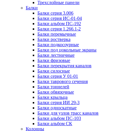
Трехслойные панели
Балки
Балки серия 3.006
Балки серия ИС-01-04
Балки альбом ПС-192
Балки серия 1.266.1-2
Балки перемычные
Балки ростверка
Балки подкосоурные
Балки под цокольные экраны
Балки лестничные
Балки фризовые
Балки перекрытия каналов
Балки силосные
Балки серия У 01-01
Балки таврового сечения
Балки тоннелей
Балки обвязочные
Балки крыльца
Балки серия ИИ 29-3
Балки односкатные
Балки для узлов трасс каналов
Балки альбом ПС-103
Балки альбом СК
Колонны