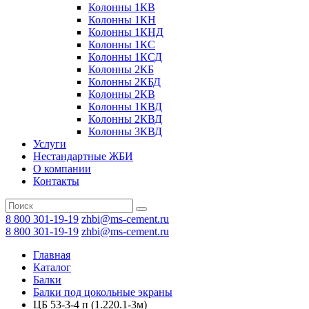
Колонны 1КВ
Колонны 1КН
Колонны 1КНД
Колонны 1КС
Колонны 1КСД
Колонны 2КБ
Колонны 2КБД
Колонны 2КВ
Колонны 1КВД
Колонны 2КВД
Колонны 3КВД
Услуги
Нестандартные ЖБИ
О компании
Контакты
8 800 301-19-19
zhbi@ms-cement.ru
8 800 301-19-19
zhbi@ms-cement.ru
Главная
Каталог
Балки
Балки под цокольные экраны
ЦБ 53-3-4 п (1.220.1-3м)