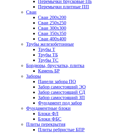
Перемычки брусковые ПБ
Перемычки плитные ПП
Сваи
Сваи 200х200
Сваи 250х250
Сваи 300х300
Сваи 350х350
Сваи 400х400
Трубы железобетонные
Трубы Т
Трубы ТБ
Трубы ТС
Бордюры, брусчатка, плитка
Камень БР
Заборы
Панели забора ПО
Забор самостоящий ЭО
Забор самостоящий СД
Забор самостоящий ЗП
Фyндамент под забор
Фундаментные блоки
Блоки ФЛ
Блоки ФБС
Плиты перекрытия
Плиты ребристые БПР