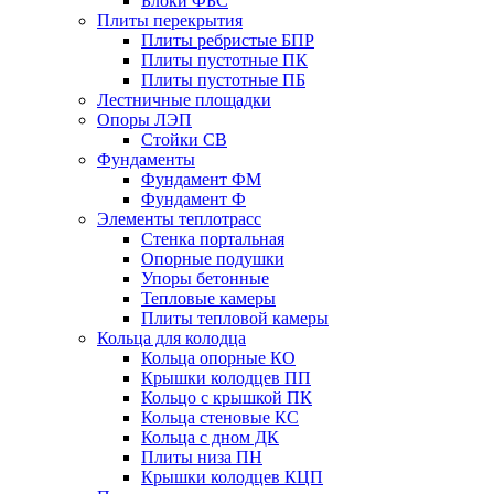
Блоки ФБС
Плиты перекрытия
Плиты ребристые БПР
Плиты пустотные ПК
Плиты пустотные ПБ
Лестничные площадки
Опоры ЛЭП
Стойки СВ
Фундаменты
Фyндамент ФМ
Фyндамент Ф
Элементы теплотрасс
Стенка портальная
Опорные подушки
Упоры бетонные
Тепловые камеры
Плиты тепловой камеры
Кольца для колодца
Кольца опорные КО
Крышки колодцев ПП
Кольцо с крышкой ПК
Кольца стеновые КС
Кольца с дном ДК
Плиты низа ПН
Крышки колодцев КЦП