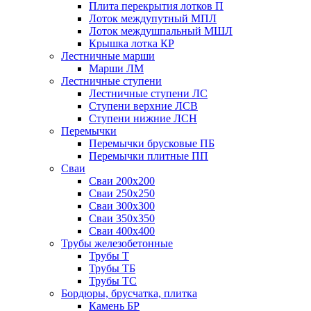
Плита перекрытия лотков П
Лоток междупутный МПЛ
Лоток междушпальный МШЛ
Крышка лотка КР
Лестничные марши
Марши ЛМ
Лестничные ступени
Лестничные ступени ЛС
Ступени верхние ЛСВ
Ступени нижние ЛСН
Перемычки
Перемычки брусковые ПБ
Перемычки плитные ПП
Сваи
Сваи 200х200
Сваи 250х250
Сваи 300х300
Сваи 350х350
Сваи 400х400
Трубы железобетонные
Трубы Т
Трубы ТБ
Трубы ТС
Бордюры, брусчатка, плитка
Камень БР