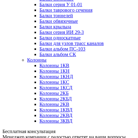
Балки серия У 01-01
Балки таврового сечения
Балки тоннелей
Балки обвязочные
Балки крыльца
Балки серия ИИ 29-3
Балки односкатные
Балки для узлов трасс каналов
Балки альбом ПС-103
Балки альбом СК
Колонны
Колонны 1КВ
Колонны 1КН
Колонны 1КНД
Колонны 1КС
Колонны 1КСД
Колонны 2КБ
Колонны 2КБД
Колонны 2КВ
Колонны 1КВД
Колонны 2КВД
Колонны 3КВД
Бесплатная консультация
Менеджер компании с радостью ответят на ваши вопросы,