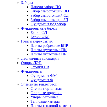
Заборы
Панели забора ПО
Забор самостоящий ЭО
Забор самостоящий СД
Забор самостоящий ЗП
Фyндамент под забор
Фундаментные блоки
Блоки ФЛ
Блоки ФБС
Плиты перекрытия
Плиты ребристые БПР
Плиты пустотные ПК
Плиты пустотные ПБ
Лестничные площадки
Опоры ЛЭП
Стойки СВ
Фундаменты
Фyндамент ФМ
Фyндамент Ф
Элементы теплотрасс
Стенка портальная
Опорные подушки
Упоры бетонные
Тепловые камеры
Плиты тепловой камеры