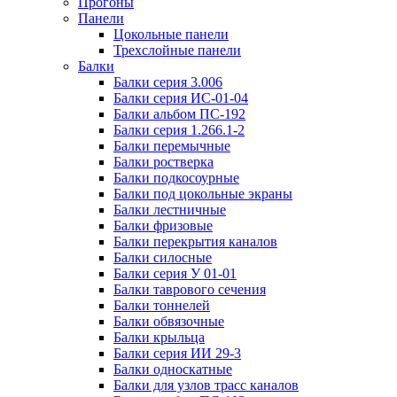
Прогоны
Панели
Цокольные панели
Трехслойные панели
Балки
Балки серия 3.006
Балки серия ИС-01-04
Балки альбом ПС-192
Балки серия 1.266.1-2
Балки перемычные
Балки ростверка
Балки подкосоурные
Балки под цокольные экраны
Балки лестничные
Балки фризовые
Балки перекрытия каналов
Балки силосные
Балки серия У 01-01
Балки таврового сечения
Балки тоннелей
Балки обвязочные
Балки крыльца
Балки серия ИИ 29-3
Балки односкатные
Балки для узлов трасс каналов