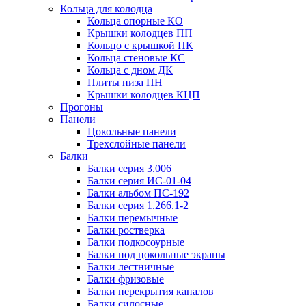
Кольца для колодца
Кольца опорные КО
Крышки колодцев ПП
Кольцо с крышкой ПК
Кольца стеновые КС
Кольца с дном ДК
Плиты низа ПН
Крышки колодцев КЦП
Прогоны
Панели
Цокольные панели
Трехслойные панели
Балки
Балки серия 3.006
Балки серия ИС-01-04
Балки альбом ПС-192
Балки серия 1.266.1-2
Балки перемычные
Балки ростверка
Балки подкосоурные
Балки под цокольные экраны
Балки лестничные
Балки фризовые
Балки перекрытия каналов
Балки силосные