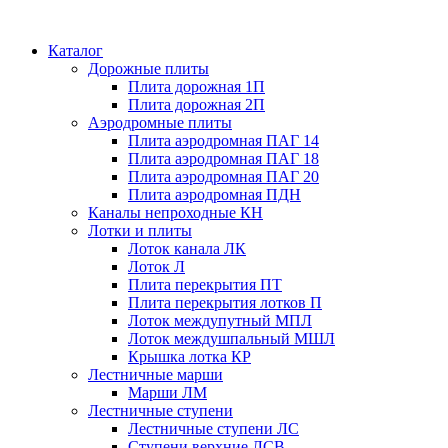
Каталог
Дорожные плиты
Плита дорожная 1П
Плита дорожная 2П
Аэродромные плиты
Плита аэродромная ПАГ 14
Плита аэродромная ПАГ 18
Плита аэродромная ПАГ 20
Плита аэродромная ПДН
Каналы непроходные КН
Лотки и плиты
Лоток канала ЛК
Лоток Л
Плита перекрытия ПТ
Плита перекрытия лотков П
Лоток междупутный МПЛ
Лоток междушпальный МШЛ
Крышка лотка КР
Лестничные марши
Марши ЛМ
Лестничные ступени
Лестничные ступени ЛС
Ступени верхние ЛСВ