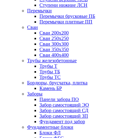
Ступени нижние ЛСН
Перемычки
Перемычки брусковые ПБ
Перемычки плитные ПП
Сваи
Сваи 200х200
Сваи 250х250
Сваи 300х300
Сваи 350х350
Сваи 400х400
Трубы железобетонные
Трубы Т
Трубы ТБ
Трубы ТС
Бордюры, брусчатка, плитка
Камень БР
Заборы
Панели забора ПО
Забор самостоящий ЭО
Забор самостоящий СД
Забор самостоящий ЗП
Фyндамент под забор
Фундаментные блоки
Блоки ФЛ