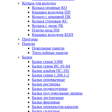
Кольца для колодца
Кольца опорные КО
Крышки колодцев ПП
Кольцо с крышкой ПК
Кольца стеновые КС
Кольца с дном ДК
Плиты низа ПН
Крышки колодцев КЦП
Прогоны
Панели
Цокольные панели
Трехслойные панели
Балки
Балки серия 3.006
Балки серия ИС-01-04
Балки альбом ПС-192
Балки серия 1.266.1-2
Балки перемычные
Балки ростверка
Балки подкосоурные
Балки под цокольные экраны
Балки лестничные
Балки фризовые
Балки перекрытия каналов
Балки силосные