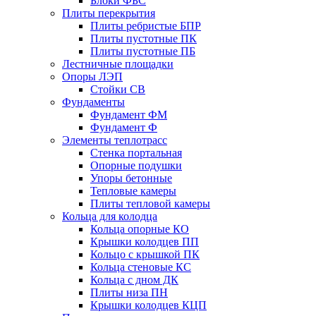
Блоки ФБС
Плиты перекрытия
Плиты ребристые БПР
Плиты пустотные ПК
Плиты пустотные ПБ
Лестничные площадки
Опоры ЛЭП
Стойки СВ
Фундаменты
Фyндамент ФМ
Фyндамент Ф
Элементы теплотрасс
Стенка портальная
Опорные подушки
Упоры бетонные
Тепловые камеры
Плиты тепловой камеры
Кольца для колодца
Кольца опорные КО
Крышки колодцев ПП
Кольцо с крышкой ПК
Кольца стеновые КС
Кольца с дном ДК
Плиты низа ПН
Крышки колодцев КЦП