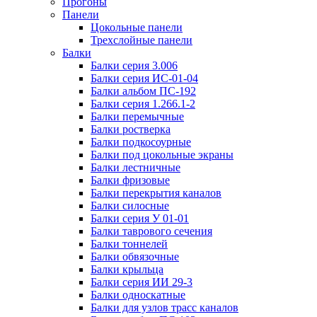
Прогоны
Панели
Цокольные панели
Трехслойные панели
Балки
Балки серия 3.006
Балки серия ИС-01-04
Балки альбом ПС-192
Балки серия 1.266.1-2
Балки перемычные
Балки ростверка
Балки подкосоурные
Балки под цокольные экраны
Балки лестничные
Балки фризовые
Балки перекрытия каналов
Балки силосные
Балки серия У 01-01
Балки таврового сечения
Балки тоннелей
Балки обвязочные
Балки крыльца
Балки серия ИИ 29-3
Балки односкатные
Балки для узлов трасс каналов