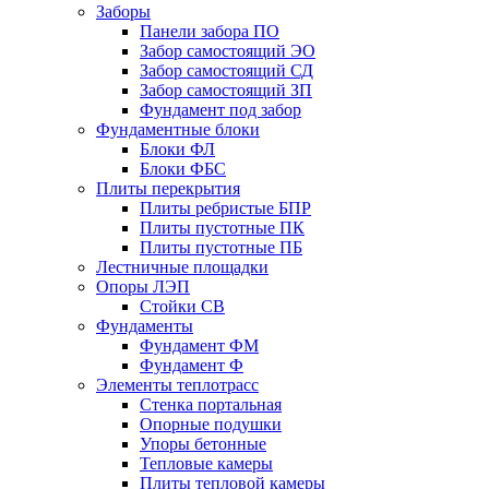
Заборы
Панели забора ПО
Забор самостоящий ЭО
Забор самостоящий СД
Забор самостоящий ЗП
Фyндамент под забор
Фундаментные блоки
Блоки ФЛ
Блоки ФБС
Плиты перекрытия
Плиты ребристые БПР
Плиты пустотные ПК
Плиты пустотные ПБ
Лестничные площадки
Опоры ЛЭП
Стойки СВ
Фундаменты
Фyндамент ФМ
Фyндамент Ф
Элементы теплотрасс
Стенка портальная
Опорные подушки
Упоры бетонные
Тепловые камеры
Плиты тепловой камеры