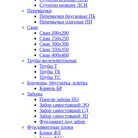
Ступени нижние ЛСН
Перемычки
Перемычки брусковые ПБ
Перемычки плитные ПП
Сваи
Сваи 200х200
Сваи 250х250
Сваи 300х300
Сваи 350х350
Сваи 400х400
Трубы железобетонные
Трубы Т
Трубы ТБ
Трубы ТС
Бордюры, брусчатка, плитка
Камень БР
Заборы
Панели забора ПО
Забор самостоящий ЭО
Забор самостоящий СД
Забор самостоящий ЗП
Фyндамент под забор
Фундаментные блоки
Блоки ФЛ