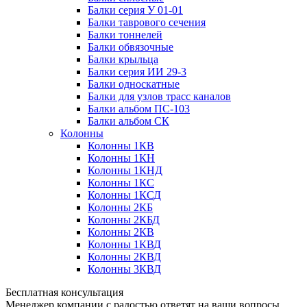
Балки серия У 01-01
Балки таврового сечения
Балки тоннелей
Балки обвязочные
Балки крыльца
Балки серия ИИ 29-3
Балки односкатные
Балки для узлов трасс каналов
Балки альбом ПС-103
Балки альбом СК
Колонны
Колонны 1КВ
Колонны 1КН
Колонны 1КНД
Колонны 1КС
Колонны 1КСД
Колонны 2КБ
Колонны 2КБД
Колонны 2КВ
Колонны 1КВД
Колонны 2КВД
Колонны 3КВД
Бесплатная консультация
Менеджер компании с радостью ответят на ваши вопросы,