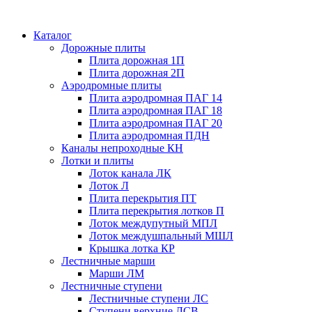
Каталог
Дорожные плиты
Плита дорожная 1П
Плита дорожная 2П
Аэродромные плиты
Плита аэродромная ПАГ 14
Плита аэродромная ПАГ 18
Плита аэродромная ПАГ 20
Плита аэродромная ПДН
Каналы непроходные КН
Лотки и плиты
Лоток канала ЛК
Лоток Л
Плита перекрытия ПТ
Плита перекрытия лотков П
Лоток междупутный МПЛ
Лоток междушпальный МШЛ
Крышка лотка КР
Лестничные марши
Марши ЛМ
Лестничные ступени
Лестничные ступени ЛС
Ступени верхние ЛСВ