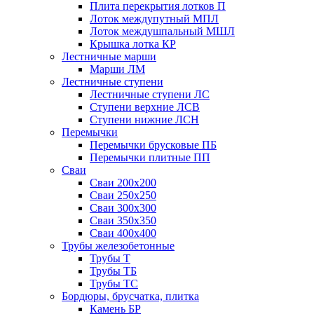
Плита перекрытия лотков П
Лоток междупутный МПЛ
Лоток междушпальный МШЛ
Крышка лотка КР
Лестничные марши
Марши ЛМ
Лестничные ступени
Лестничные ступени ЛС
Ступени верхние ЛСВ
Ступени нижние ЛСН
Перемычки
Перемычки брусковые ПБ
Перемычки плитные ПП
Сваи
Сваи 200х200
Сваи 250х250
Сваи 300х300
Сваи 350х350
Сваи 400х400
Трубы железобетонные
Трубы Т
Трубы ТБ
Трубы ТС
Бордюры, брусчатка, плитка
Камень БР