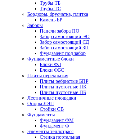
Трубы ТБ
Трубы ТС
Бордюры, брусчатка, плитка
Камень БР
Заборы
Панели забора ПО
Забор самостоящий ЭО
Забор самостоящий СД
Забор самостоящий ЗП
Фyндамент под забор
Фундаментные блоки
Блоки ФЛ
Блоки ФБС
Плиты перекрытия
Плиты ребристые БПР
Плиты пустотные ПК
Плиты пустотные ПБ
Лестничные площадки
Опоры ЛЭП
Стойки СВ
Фундаменты
Фyндамент ФМ
Фyндамент Ф
Элементы теплотрасс
Стенка портальная