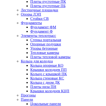
Плиты пустотные ПК
Плиты пустотные ПБ
Лестничные площадки
Опоры ЛЭП
Стойки СВ
Фундаменты
Фyндамент ФМ
Фyндамент Ф
Элементы теплотрасс
Стенка портальная
Опорные подушки
Упоры бетонные
Тепловые камеры
Плиты тепловой камеры
Кольца для колодца
Кольца опорные КО
Крышки колодцев ПП
Кольцо с крышкой ПК
Кольца стеновые КС
Кольца с дном ДК
Плиты низа ПН
Крышки колодцев КЦП
Прогоны
Панели
Цокольные панели