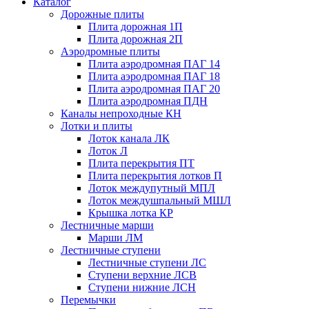
Каталог
Дорожные плиты
Плита дорожная 1П
Плита дорожная 2П
Аэродромные плиты
Плита аэродромная ПАГ 14
Плита аэродромная ПАГ 18
Плита аэродромная ПАГ 20
Плита аэродромная ПДН
Каналы непроходные КН
Лотки и плиты
Лоток канала ЛК
Лоток Л
Плита перекрытия ПТ
Плита перекрытия лотков П
Лоток междупутный МПЛ
Лоток междушпальный МШЛ
Крышка лотка КР
Лестничные марши
Марши ЛМ
Лестничные ступени
Лестничные ступени ЛС
Ступени верхние ЛСВ
Ступени нижние ЛСН
Перемычки