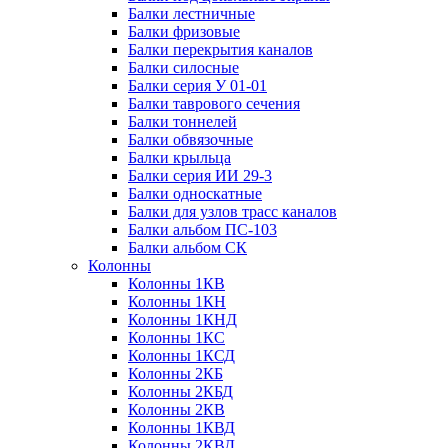
Балки лестничные
Балки фризовые
Балки перекрытия каналов
Балки силосные
Балки серия У 01-01
Балки таврового сечения
Балки тоннелей
Балки обвязочные
Балки крыльца
Балки серия ИИ 29-3
Балки односкатные
Балки для узлов трасс каналов
Балки альбом ПС-103
Балки альбом СК
Колонны
Колонны 1КВ
Колонны 1КН
Колонны 1КНД
Колонны 1КС
Колонны 1КСД
Колонны 2КБ
Колонны 2КБД
Колонны 2КВ
Колонны 1КВД
Колонны 2КВД