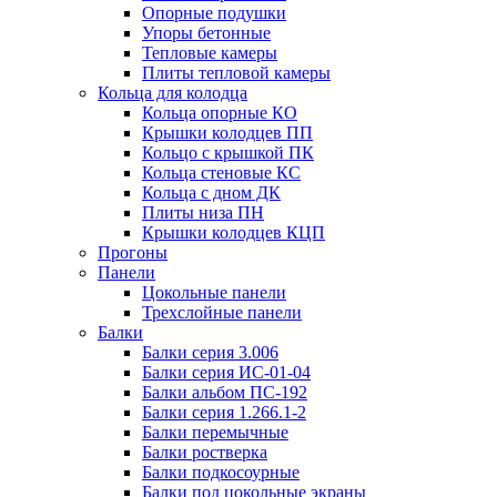
Опорные подушки
Упоры бетонные
Тепловые камеры
Плиты тепловой камеры
Кольца для колодца
Кольца опорные КО
Крышки колодцев ПП
Кольцо с крышкой ПК
Кольца стеновые КС
Кольца с дном ДК
Плиты низа ПН
Крышки колодцев КЦП
Прогоны
Панели
Цокольные панели
Трехслойные панели
Балки
Балки серия 3.006
Балки серия ИС-01-04
Балки альбом ПС-192
Балки серия 1.266.1-2
Балки перемычные
Балки ростверка
Балки подкосоурные
Балки под цокольные экраны