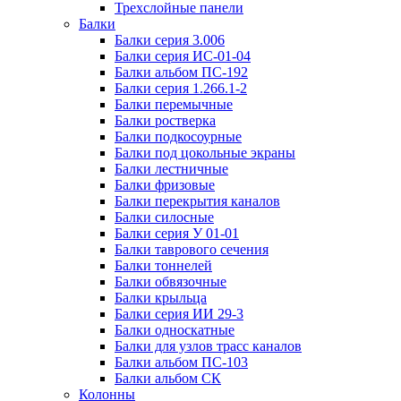
Трехслойные панели
Балки
Балки серия 3.006
Балки серия ИС-01-04
Балки альбом ПС-192
Балки серия 1.266.1-2
Балки перемычные
Балки ростверка
Балки подкосоурные
Балки под цокольные экраны
Балки лестничные
Балки фризовые
Балки перекрытия каналов
Балки силосные
Балки серия У 01-01
Балки таврового сечения
Балки тоннелей
Балки обвязочные
Балки крыльца
Балки серия ИИ 29-3
Балки односкатные
Балки для узлов трасс каналов
Балки альбом ПС-103
Балки альбом СК
Колонны