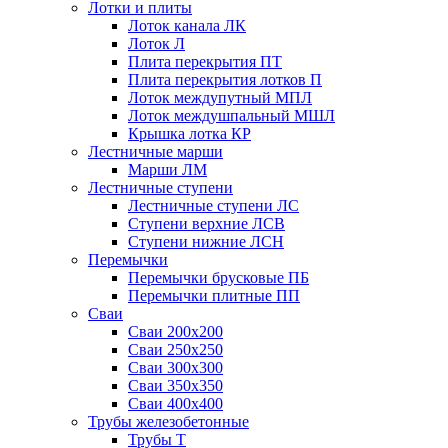
Лотки и плиты
Лоток канала ЛК
Лоток Л
Плита перекрытия ПТ
Плита перекрытия лотков П
Лоток междупутный МПЛ
Лоток междушпальный МШЛ
Крышка лотка КР
Лестничные марши
Марши ЛМ
Лестничные ступени
Лестничные ступени ЛС
Ступени верхние ЛСВ
Ступени нижние ЛСН
Перемычки
Перемычки брусковые ПБ
Перемычки плитные ПП
Сваи
Сваи 200х200
Сваи 250х250
Сваи 300х300
Сваи 350х350
Сваи 400х400
Трубы железобетонные
Трубы Т