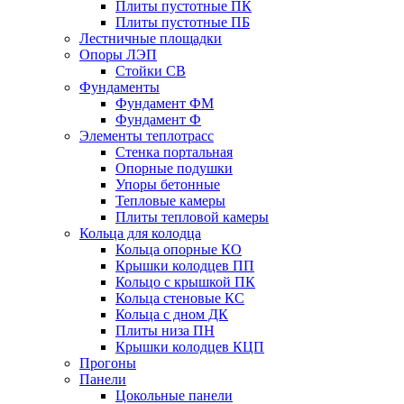
Плиты пустотные ПК
Плиты пустотные ПБ
Лестничные площадки
Опоры ЛЭП
Стойки СВ
Фундаменты
Фyндамент ФМ
Фyндамент Ф
Элементы теплотрасс
Стенка портальная
Опорные подушки
Упоры бетонные
Тепловые камеры
Плиты тепловой камеры
Кольца для колодца
Кольца опорные КО
Крышки колодцев ПП
Кольцо с крышкой ПК
Кольца стеновые КС
Кольца с дном ДК
Плиты низа ПН
Крышки колодцев КЦП
Прогоны
Панели
Цокольные панели