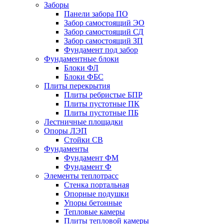
Заборы
Панели забора ПО
Забор самостоящий ЭО
Забор самостоящий СД
Забор самостоящий ЗП
Фyндамент под забор
Фундаментные блоки
Блоки ФЛ
Блоки ФБС
Плиты перекрытия
Плиты ребристые БПР
Плиты пустотные ПК
Плиты пустотные ПБ
Лестничные площадки
Опоры ЛЭП
Стойки СВ
Фундаменты
Фyндамент ФМ
Фyндамент Ф
Элементы теплотрасс
Стенка портальная
Опорные подушки
Упоры бетонные
Тепловые камеры
Плиты тепловой камеры