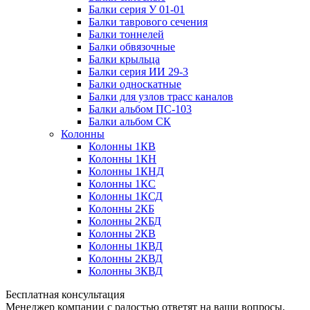
Балки серия У 01-01
Балки таврового сечения
Балки тоннелей
Балки обвязочные
Балки крыльца
Балки серия ИИ 29-3
Балки односкатные
Балки для узлов трасс каналов
Балки альбом ПС-103
Балки альбом СК
Колонны
Колонны 1КВ
Колонны 1КН
Колонны 1КНД
Колонны 1КС
Колонны 1КСД
Колонны 2КБ
Колонны 2КБД
Колонны 2КВ
Колонны 1КВД
Колонны 2КВД
Колонны 3КВД
Бесплатная консультация
Менеджер компании с радостью ответят на ваши вопросы,