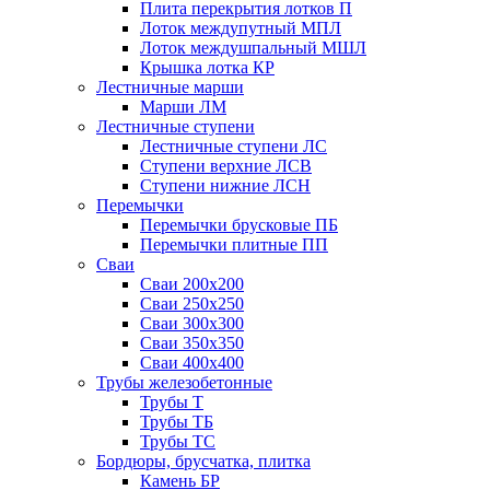
Плита перекрытия лотков П
Лоток междупутный МПЛ
Лоток междушпальный МШЛ
Крышка лотка КР
Лестничные марши
Марши ЛМ
Лестничные ступени
Лестничные ступени ЛС
Ступени верхние ЛСВ
Ступени нижние ЛСН
Перемычки
Перемычки брусковые ПБ
Перемычки плитные ПП
Сваи
Сваи 200х200
Сваи 250х250
Сваи 300х300
Сваи 350х350
Сваи 400х400
Трубы железобетонные
Трубы Т
Трубы ТБ
Трубы ТС
Бордюры, брусчатка, плитка
Камень БР