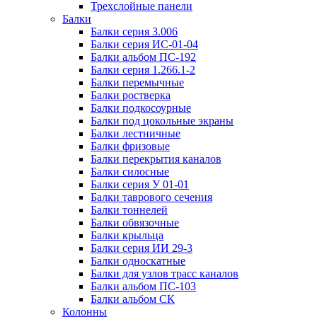
Трехслойные панели
Балки
Балки серия 3.006
Балки серия ИС-01-04
Балки альбом ПС-192
Балки серия 1.266.1-2
Балки перемычные
Балки ростверка
Балки подкосоурные
Балки под цокольные экраны
Балки лестничные
Балки фризовые
Балки перекрытия каналов
Балки силосные
Балки серия У 01-01
Балки таврового сечения
Балки тоннелей
Балки обвязочные
Балки крыльца
Балки серия ИИ 29-3
Балки односкатные
Балки для узлов трасс каналов
Балки альбом ПС-103
Балки альбом СК
Колонны