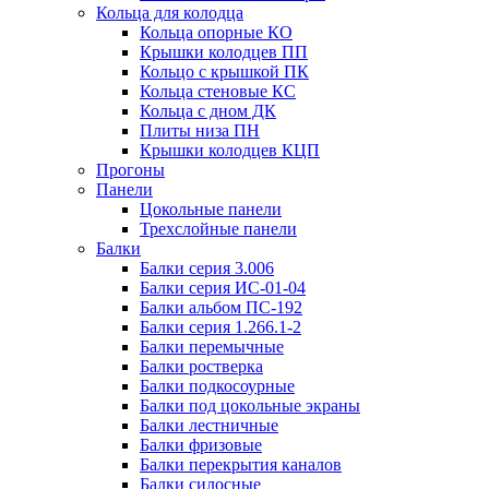
Кольца для колодца
Кольца опорные КО
Крышки колодцев ПП
Кольцо с крышкой ПК
Кольца стеновые КС
Кольца с дном ДК
Плиты низа ПН
Крышки колодцев КЦП
Прогоны
Панели
Цокольные панели
Трехслойные панели
Балки
Балки серия 3.006
Балки серия ИС-01-04
Балки альбом ПС-192
Балки серия 1.266.1-2
Балки перемычные
Балки ростверка
Балки подкосоурные
Балки под цокольные экраны
Балки лестничные
Балки фризовые
Балки перекрытия каналов
Балки силосные