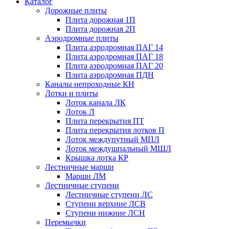
Каталог
Дорожные плиты
Плита дорожная 1П
Плита дорожная 2П
Аэродромные плиты
Плита аэродромная ПАГ 14
Плита аэродромная ПАГ 18
Плита аэродромная ПАГ 20
Плита аэродромная ПДН
Каналы непроходные КН
Лотки и плиты
Лоток канала ЛК
Лоток Л
Плита перекрытия ПТ
Плита перекрытия лотков П
Лоток междупутный МПЛ
Лоток междушпальный МШЛ
Крышка лотка КР
Лестничные марши
Марши ЛМ
Лестничные ступени
Лестничные ступени ЛС
Ступени верхние ЛСВ
Ступени нижние ЛСН
Перемычки