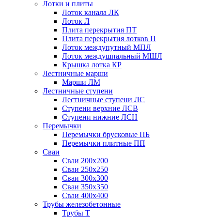
Лотки и плиты
Лоток канала ЛК
Лоток Л
Плита перекрытия ПТ
Плита перекрытия лотков П
Лоток междупутный МПЛ
Лоток междушпальный МШЛ
Крышка лотка КР
Лестничные марши
Марши ЛМ
Лестничные ступени
Лестничные ступени ЛС
Ступени верхние ЛСВ
Ступени нижние ЛСН
Перемычки
Перемычки брусковые ПБ
Перемычки плитные ПП
Сваи
Сваи 200х200
Сваи 250х250
Сваи 300х300
Сваи 350х350
Сваи 400х400
Трубы железобетонные
Трубы Т