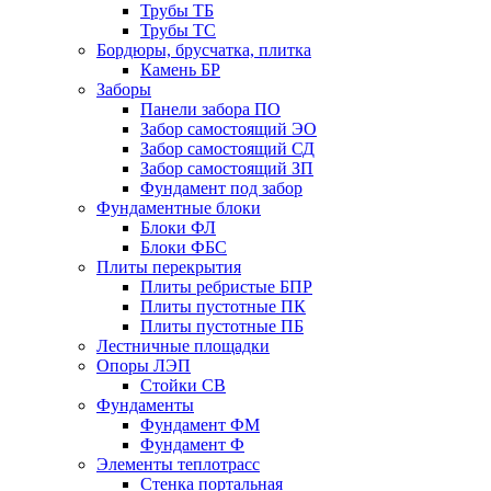
Трубы ТБ
Трубы ТС
Бордюры, брусчатка, плитка
Камень БР
Заборы
Панели забора ПО
Забор самостоящий ЭО
Забор самостоящий СД
Забор самостоящий ЗП
Фyндамент под забор
Фундаментные блоки
Блоки ФЛ
Блоки ФБС
Плиты перекрытия
Плиты ребристые БПР
Плиты пустотные ПК
Плиты пустотные ПБ
Лестничные площадки
Опоры ЛЭП
Стойки СВ
Фундаменты
Фyндамент ФМ
Фyндамент Ф
Элементы теплотрасс
Стенка портальная