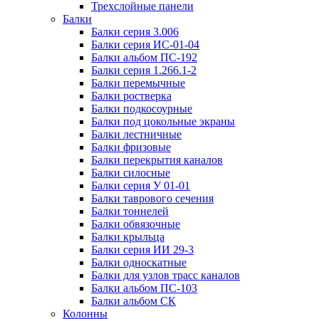
Трехслойные панели
Балки
Балки серия 3.006
Балки серия ИС-01-04
Балки альбом ПС-192
Балки серия 1.266.1-2
Балки перемычные
Балки ростверка
Балки подкосоурные
Балки под цокольные экраны
Балки лестничные
Балки фризовые
Балки перекрытия каналов
Балки силосные
Балки серия У 01-01
Балки таврового сечения
Балки тоннелей
Балки обвязочные
Балки крыльца
Балки серия ИИ 29-3
Балки односкатные
Балки для узлов трасс каналов
Балки альбом ПС-103
Балки альбом СК
Колонны