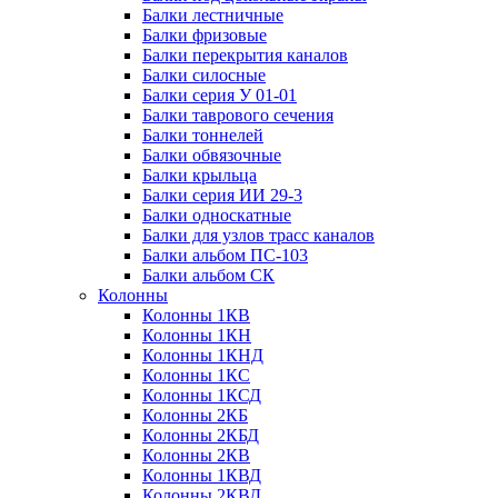
Балки лестничные
Балки фризовые
Балки перекрытия каналов
Балки силосные
Балки серия У 01-01
Балки таврового сечения
Балки тоннелей
Балки обвязочные
Балки крыльца
Балки серия ИИ 29-3
Балки односкатные
Балки для узлов трасс каналов
Балки альбом ПС-103
Балки альбом СК
Колонны
Колонны 1КВ
Колонны 1КН
Колонны 1КНД
Колонны 1КС
Колонны 1КСД
Колонны 2КБ
Колонны 2КБД
Колонны 2КВ
Колонны 1КВД
Колонны 2КВД