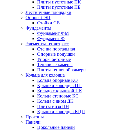
Плиты пустотные ПК
Плиты пустотные ПБ
Лестничные площадки
Опоры ЛЭП
Стойки СВ
Фундаменты
Фyндамент ФМ
Фyндамент Ф
Элементы теплотрасс
Стенка портальная
Опорные подушки
Упоры бетонные
Тепловые камеры
Плиты тепловой камеры
Кольца для колодца
Кольца опорные КО
Крышки колодцев ПП
Кольцо с крышкой ПК
Кольца стеновые КС
Кольца с дном ДК
Плиты низа ПН
Крышки колодцев КЦП
Прогоны
Панели
Цокольные панели