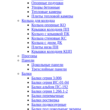
Опорные подушки
Упоры бетонные
Тепловые камеры
Плиты тепловой камеры
Кольца для колодца
Кольца опорные КО
Крышки колодцев ПП
Кольцо с крышкой ПК
Кольца стеновые КС
Кольца с дном ДК
Плиты низа ПН
Крышки колодцев КЦП
Прогоны
Панели
Цокольные панели
Трехслойные панели
Балки
Балки серия 3.006
Балки серия ИС-01-04
Балки альбом ПС-192
Балки серия 1.266.1-2
Балки перемычные
Балки ростверка
Балки подкосоурные
Балки под цокольные экраны