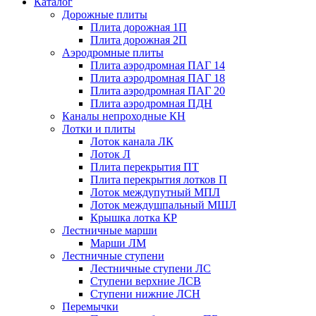
Каталог
Дорожные плиты
Плита дорожная 1П
Плита дорожная 2П
Аэродромные плиты
Плита аэродромная ПАГ 14
Плита аэродромная ПАГ 18
Плита аэродромная ПАГ 20
Плита аэродромная ПДН
Каналы непроходные КН
Лотки и плиты
Лоток канала ЛК
Лоток Л
Плита перекрытия ПТ
Плита перекрытия лотков П
Лоток междупутный МПЛ
Лоток междушпальный МШЛ
Крышка лотка КР
Лестничные марши
Марши ЛМ
Лестничные ступени
Лестничные ступени ЛС
Ступени верхние ЛСВ
Ступени нижние ЛСН
Перемычки