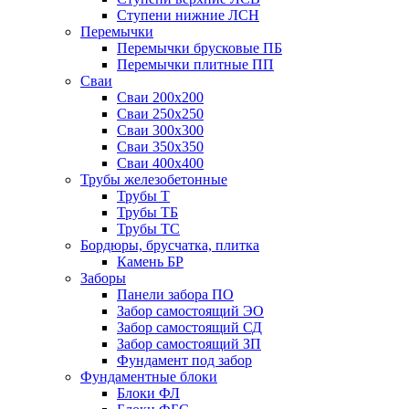
Ступени нижние ЛСН
Перемычки
Перемычки брусковые ПБ
Перемычки плитные ПП
Сваи
Сваи 200х200
Сваи 250х250
Сваи 300х300
Сваи 350х350
Сваи 400х400
Трубы железобетонные
Трубы Т
Трубы ТБ
Трубы ТС
Бордюры, брусчатка, плитка
Камень БР
Заборы
Панели забора ПО
Забор самостоящий ЭО
Забор самостоящий СД
Забор самостоящий ЗП
Фyндамент под забор
Фундаментные блоки
Блоки ФЛ