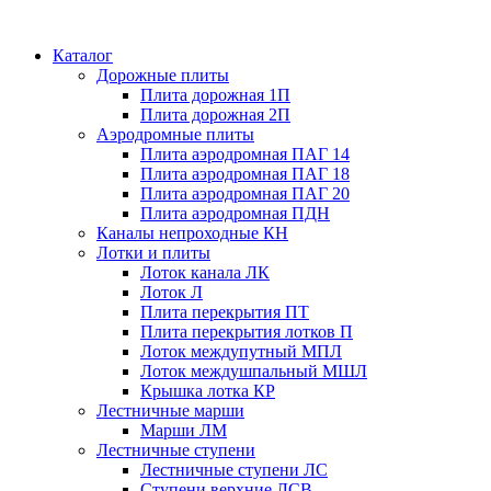
Каталог
Дорожные плиты
Плита дорожная 1П
Плита дорожная 2П
Аэродромные плиты
Плита аэродромная ПАГ 14
Плита аэродромная ПАГ 18
Плита аэродромная ПАГ 20
Плита аэродромная ПДН
Каналы непроходные КН
Лотки и плиты
Лоток канала ЛК
Лоток Л
Плита перекрытия ПТ
Плита перекрытия лотков П
Лоток междупутный МПЛ
Лоток междушпальный МШЛ
Крышка лотка КР
Лестничные марши
Марши ЛМ
Лестничные ступени
Лестничные ступени ЛС
Ступени верхние ЛСВ