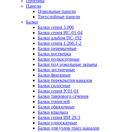
Прогоны
Панели
Цокольные панели
Трехслойные панели
Балки
Балки серия 3.006
Балки серия ИС-01-04
Балки альбом ПС-192
Балки серия 1.266.1-2
Балки перемычные
Балки ростверка
Балки подкосоурные
Балки под цокольные экраны
Балки лестничные
Балки фризовые
Балки перекрытия каналов
Балки силосные
Балки серия У 01-01
Балки таврового сечения
Балки тоннелей
Балки обвязочные
Балки крыльца
Балки серия ИИ 29-3
Балки односкатные
Балки для узлов трасс каналов