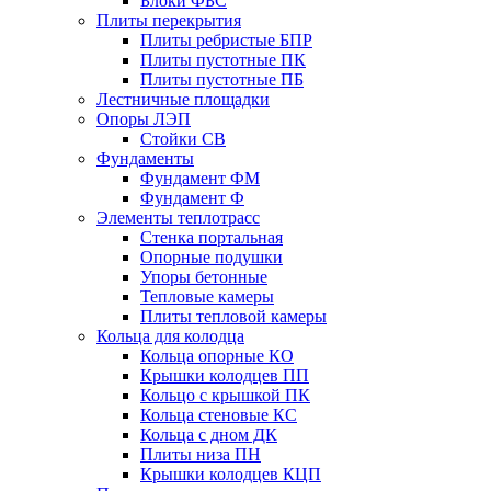
Блоки ФБС
Плиты перекрытия
Плиты ребристые БПР
Плиты пустотные ПК
Плиты пустотные ПБ
Лестничные площадки
Опоры ЛЭП
Стойки СВ
Фундаменты
Фyндамент ФМ
Фyндамент Ф
Элементы теплотрасс
Стенка портальная
Опорные подушки
Упоры бетонные
Тепловые камеры
Плиты тепловой камеры
Кольца для колодца
Кольца опорные КО
Крышки колодцев ПП
Кольцо с крышкой ПК
Кольца стеновые КС
Кольца с дном ДК
Плиты низа ПН
Крышки колодцев КЦП