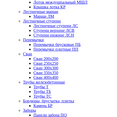
Лоток междушпальный МШЛ
Крышка лотка КР
Лестничные марши
Марши ЛМ
Лестничные ступени
Лестничные ступени ЛС
Ступени верхние ЛСВ
Ступени нижние ЛСН
Перемычки
Перемычки брусковые ПБ
Перемычки плитные ПП
Сваи
Сваи 200х200
Сваи 250х250
Сваи 300х300
Сваи 350х350
Сваи 400х400
Трубы железобетонные
Трубы Т
Трубы ТБ
Трубы ТС
Бордюры, брусчатка, плитка
Камень БР
Заборы
Панели забора ПО