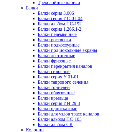
Трехслойные панели
Балки
Балки серия 3.006
Балки серия ИС-01-04
Балки альбом ПС-192
Балки серия 1.266.1-2
Балки перемычные
Балки ростверка
Балки подкосоурные
Балки под цокольные экраны
Балки лестничные
Балки фризовые
Балки перекрытия каналов
Балки силосные
Балки серия У 01-01
Балки таврового сечения
Балки тоннелей
Балки обвязочные
Балки крыльца
Балки серия ИИ 29-3
Балки односкатные
Балки для узлов трасс каналов
Балки альбом ПС-103
Балки альбом СК
Колонны