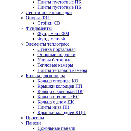
Плиты пустотные ПК
Плиты пустотные ПБ
Лестничные площадки
Опоры ЛЭП
Стойки СВ
Фундаменты
Фyндамент ФМ
Фyндамент Ф
Элементы теплотрасс
Стенка портальная
Опорные подушки
Упоры бетонные
Тепловые камеры
Плиты тепловой камеры
Кольца для колодца
Кольца опорные КО
Крышки колодцев ПП
Кольцо с крышкой ПК
Кольца стеновые КС
Кольца с дном ДК
Плиты низа ПН
Крышки колодцев КЦП
Прогоны
Панели
Цокольные панели