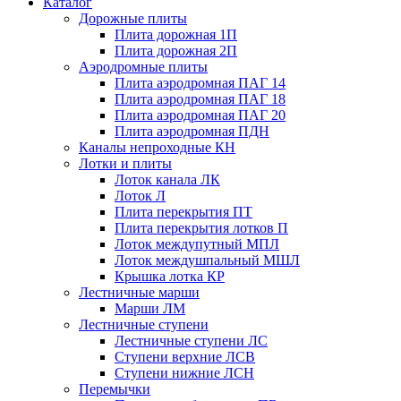
Каталог
Дорожные плиты
Плита дорожная 1П
Плита дорожная 2П
Аэродромные плиты
Плита аэродромная ПАГ 14
Плита аэродромная ПАГ 18
Плита аэродромная ПАГ 20
Плита аэродромная ПДН
Каналы непроходные КН
Лотки и плиты
Лоток канала ЛК
Лоток Л
Плита перекрытия ПТ
Плита перекрытия лотков П
Лоток междупутный МПЛ
Лоток междушпальный МШЛ
Крышка лотка КР
Лестничные марши
Марши ЛМ
Лестничные ступени
Лестничные ступени ЛС
Ступени верхние ЛСВ
Ступени нижние ЛСН
Перемычки