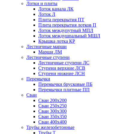
Лотки и плиты
Лоток канала ЛК
Лоток Л
Плита перекрытия ПТ
Плита перекрытия лотков П
Лоток междупутный МПЛ
Лоток междушпальный МШЛ
Крышка лотка КР
Лестничные марши
Марши ЛМ
Лестничные ступени
Лестничные ступени ЛС
Ступени верхние ЛСВ
Ступени нижние ЛСН
Перемычки
Перемычки брусковые ПБ
Перемычки плитные ПП
Сваи
Сваи 200х200
Сваи 250х250
Сваи 300х300
Сваи 350х350
Сваи 400х400
Трубы железобетонные
Трубы Т