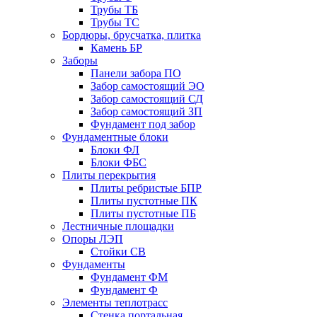
Трубы ТБ
Трубы ТС
Бордюры, брусчатка, плитка
Камень БР
Заборы
Панели забора ПО
Забор самостоящий ЭО
Забор самостоящий СД
Забор самостоящий ЗП
Фyндамент под забор
Фундаментные блоки
Блоки ФЛ
Блоки ФБС
Плиты перекрытия
Плиты ребристые БПР
Плиты пустотные ПК
Плиты пустотные ПБ
Лестничные площадки
Опоры ЛЭП
Стойки СВ
Фундаменты
Фyндамент ФМ
Фyндамент Ф
Элементы теплотрасс
Стенка портальная