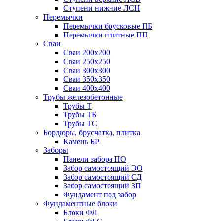
Ступени нижние ЛСН
Перемычки
Перемычки брусковые ПБ
Перемычки плитные ПП
Сваи
Сваи 200х200
Сваи 250х250
Сваи 300х300
Сваи 350х350
Сваи 400х400
Трубы железобетонные
Трубы Т
Трубы ТБ
Трубы ТС
Бордюры, брусчатка, плитка
Камень БР
Заборы
Панели забора ПО
Забор самостоящий ЭО
Забор самостоящий СД
Забор самостоящий ЗП
Фyндамент под забор
Фундаментные блоки
Блоки ФЛ