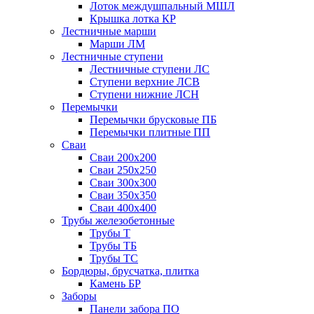
Лоток междушпальный МШЛ
Крышка лотка КР
Лестничные марши
Марши ЛМ
Лестничные ступени
Лестничные ступени ЛС
Ступени верхние ЛСВ
Ступени нижние ЛСН
Перемычки
Перемычки брусковые ПБ
Перемычки плитные ПП
Сваи
Сваи 200х200
Сваи 250х250
Сваи 300х300
Сваи 350х350
Сваи 400х400
Трубы железобетонные
Трубы Т
Трубы ТБ
Трубы ТС
Бордюры, брусчатка, плитка
Камень БР
Заборы
Панели забора ПО