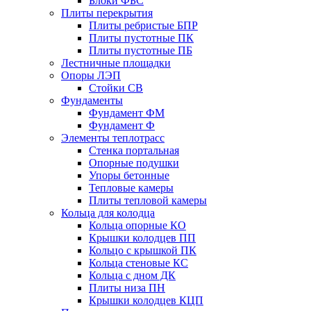
Блоки ФБС
Плиты перекрытия
Плиты ребристые БПР
Плиты пустотные ПК
Плиты пустотные ПБ
Лестничные площадки
Опоры ЛЭП
Стойки СВ
Фундаменты
Фyндамент ФМ
Фyндамент Ф
Элементы теплотрасс
Стенка портальная
Опорные подушки
Упоры бетонные
Тепловые камеры
Плиты тепловой камеры
Кольца для колодца
Кольца опорные КО
Крышки колодцев ПП
Кольцо с крышкой ПК
Кольца стеновые КС
Кольца с дном ДК
Плиты низа ПН
Крышки колодцев КЦП