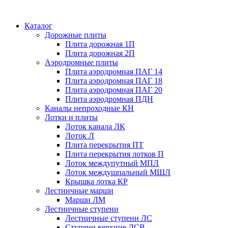
Каталог
Дорожные плиты
Плита дорожная 1П
Плита дорожная 2П
Аэродромные плиты
Плита аэродромная ПАГ 14
Плита аэродромная ПАГ 18
Плита аэродромная ПАГ 20
Плита аэродромная ПДН
Каналы непроходные КН
Лотки и плиты
Лоток канала ЛК
Лоток Л
Плита перекрытия ПТ
Плита перекрытия лотков П
Лоток междупутный МПЛ
Лоток междушпальный МШЛ
Крышка лотка КР
Лестничные марши
Марши ЛМ
Лестничные ступени
Лестничные ступени ЛС
Ступени верхние ЛСВ