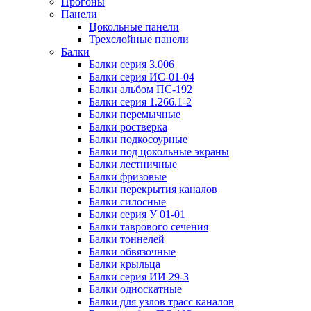
Прогоны
Панели
Цокольные панели
Трехслойные панели
Балки
Балки серия 3.006
Балки серия ИС-01-04
Балки альбом ПС-192
Балки серия 1.266.1-2
Балки перемычные
Балки ростверка
Балки подкосоурные
Балки под цокольные экраны
Балки лестничные
Балки фризовые
Балки перекрытия каналов
Балки силосные
Балки серия У 01-01
Балки таврового сечения
Балки тоннелей
Балки обвязочные
Балки крыльца
Балки серия ИИ 29-3
Балки односкатные
Балки для узлов трасс каналов