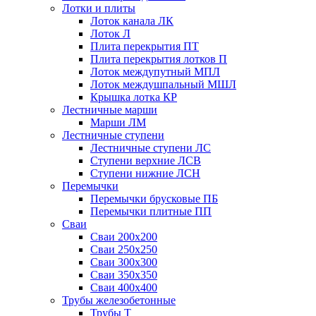
Лотки и плиты
Лоток канала ЛК
Лоток Л
Плита перекрытия ПТ
Плита перекрытия лотков П
Лоток междупутный МПЛ
Лоток междушпальный МШЛ
Крышка лотка КР
Лестничные марши
Марши ЛМ
Лестничные ступени
Лестничные ступени ЛС
Ступени верхние ЛСВ
Ступени нижние ЛСН
Перемычки
Перемычки брусковые ПБ
Перемычки плитные ПП
Сваи
Сваи 200х200
Сваи 250х250
Сваи 300х300
Сваи 350х350
Сваи 400х400
Трубы железобетонные
Трубы Т