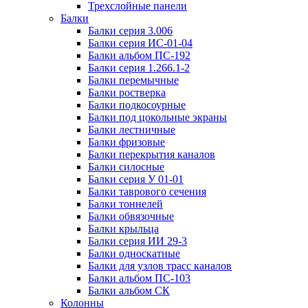
Трехслойные панели
Балки
Балки серия 3.006
Балки серия ИС-01-04
Балки альбом ПС-192
Балки серия 1.266.1-2
Балки перемычные
Балки ростверка
Балки подкосоурные
Балки под цокольные экраны
Балки лестничные
Балки фризовые
Балки перекрытия каналов
Балки силосные
Балки серия У 01-01
Балки таврового сечения
Балки тоннелей
Балки обвязочные
Балки крыльца
Балки серия ИИ 29-3
Балки односкатные
Балки для узлов трасс каналов
Балки альбом ПС-103
Балки альбом СК
Колонны