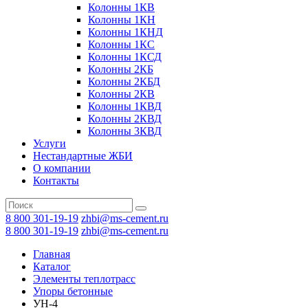
Колонны 1КВ
Колонны 1КН
Колонны 1КНД
Колонны 1КС
Колонны 1КСД
Колонны 2КБ
Колонны 2КБД
Колонны 2КВ
Колонны 1КВД
Колонны 2КВД
Колонны 3КВД
Услуги
Нестандартные ЖБИ
О компании
Контакты
8 800 301-19-19
zhbi@ms-cement.ru
8 800 301-19-19
zhbi@ms-cement.ru
Главная
Каталог
Элементы теплотрасс
Упоры бетонные
УН-4