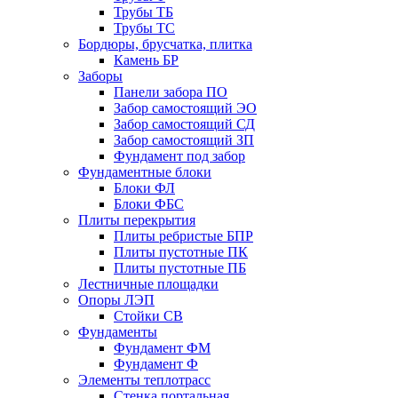
Трубы ТБ
Трубы ТС
Бордюры, брусчатка, плитка
Камень БР
Заборы
Панели забора ПО
Забор самостоящий ЭО
Забор самостоящий СД
Забор самостоящий ЗП
Фyндамент под забор
Фундаментные блоки
Блоки ФЛ
Блоки ФБС
Плиты перекрытия
Плиты ребристые БПР
Плиты пустотные ПК
Плиты пустотные ПБ
Лестничные площадки
Опоры ЛЭП
Стойки СВ
Фундаменты
Фyндамент ФМ
Фyндамент Ф
Элементы теплотрасс
Стенка портальная