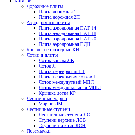
Каталог
Дорожные плиты
Плита дорожная 1П
Плита дорожная 2П
Аэродромные плиты
Плита аэродромная ПАГ 14
Плита аэродромная ПАГ 18
Плита аэродромная ПАГ 20
Плита аэродромная ПДН
Каналы непроходные КН
Лотки и плиты
Лоток канала ЛК
Лоток Л
Плита перекрытия ПТ
Плита перекрытия лотков П
Лоток междупутный МПЛ
Лоток междушпальный МШЛ
Крышка лотка КР
Лестничные марши
Марши ЛМ
Лестничные ступени
Лестничные ступени ЛС
Ступени верхние ЛСВ
Ступени нижние ЛСН
Перемычки