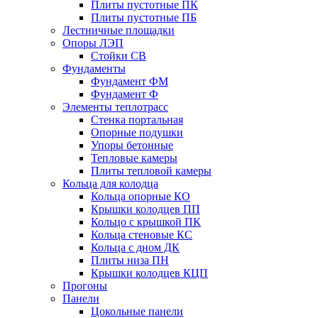
Плиты пустотные ПК
Плиты пустотные ПБ
Лестничные площадки
Опоры ЛЭП
Стойки СВ
Фундаменты
Фyндамент ФМ
Фyндамент Ф
Элементы теплотрасс
Стенка портальная
Опорные подушки
Упоры бетонные
Тепловые камеры
Плиты тепловой камеры
Кольца для колодца
Кольца опорные КО
Крышки колодцев ПП
Кольцо с крышкой ПК
Кольца стеновые КС
Кольца с дном ДК
Плиты низа ПН
Крышки колодцев КЦП
Прогоны
Панели
Цокольные панели