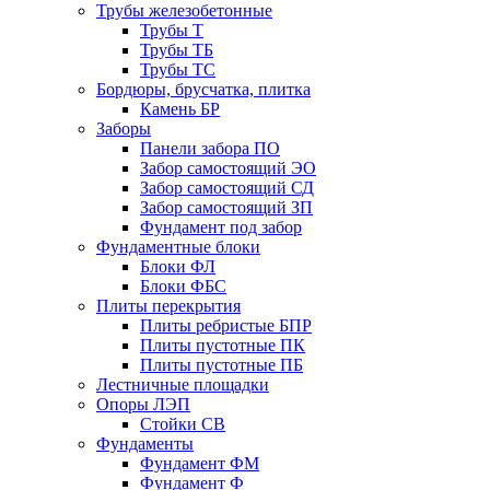
Трубы железобетонные
Трубы Т
Трубы ТБ
Трубы ТС
Бордюры, брусчатка, плитка
Камень БР
Заборы
Панели забора ПО
Забор самостоящий ЭО
Забор самостоящий СД
Забор самостоящий ЗП
Фyндамент под забор
Фундаментные блоки
Блоки ФЛ
Блоки ФБС
Плиты перекрытия
Плиты ребристые БПР
Плиты пустотные ПК
Плиты пустотные ПБ
Лестничные площадки
Опоры ЛЭП
Стойки СВ
Фундаменты
Фyндамент ФМ
Фyндамент Ф