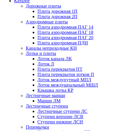
Каталог
Дорожные плиты
Плита дорожная 1П
Плита дорожная 2П
Аэродромные плиты
Плита аэродромная ПАГ 14
Плита аэродромная ПАГ 18
Плита аэродромная ПАГ 20
Плита аэродромная ПДН
Каналы непроходные КН
Лотки и плиты
Лоток канала ЛК
Лоток Л
Плита перекрытия ПТ
Плита перекрытия лотков П
Лоток междупутный МПЛ
Лоток междушпальный МШЛ
Крышка лотка КР
Лестничные марши
Марши ЛМ
Лестничные ступени
Лестничные ступени ЛС
Ступени верхние ЛСВ
Ступени нижние ЛСН
Перемычки