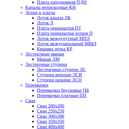
Плита аэродромная ПДН
Каналы непроходные КН
Лотки и плиты
Лоток канала ЛК
Лоток Л
Плита перекрытия ПТ
Плита перекрытия лотков П
Лоток междупутный МПЛ
Лоток междушпальный МШЛ
Крышка лотка КР
Лестничные марши
Марши ЛМ
Лестничные ступени
Лестничные ступени ЛС
Ступени верхние ЛСВ
Ступени нижние ЛСН
Перемычки
Перемычки брусковые ПБ
Перемычки плитные ПП
Сваи
Сваи 200х200
Сваи 250х250
Сваи 300х300
Сваи 350х350
Сваи 400х400