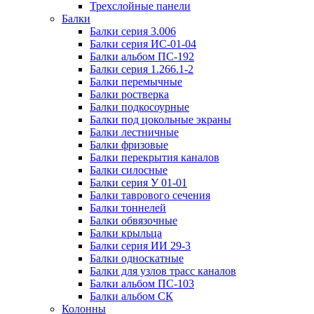
Трехслойные панели
Балки
Балки серия 3.006
Балки серия ИС-01-04
Балки альбом ПС-192
Балки серия 1.266.1-2
Балки перемычные
Балки ростверка
Балки подкосоурные
Балки под цокольные экраны
Балки лестничные
Балки фризовые
Балки перекрытия каналов
Балки силосные
Балки серия У 01-01
Балки таврового сечения
Балки тоннелей
Балки обвязочные
Балки крыльца
Балки серия ИИ 29-3
Балки односкатные
Балки для узлов трасс каналов
Балки альбом ПС-103
Балки альбом СК
Колонны