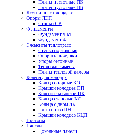
Плиты пустотные ПК
Плиты пустотные ПБ
Лестничные площадки
Опоры ЛЭП
Стойки СВ
Фундаменты
Фyндамент ФМ
Фyндамент Ф
Элементы теплотрасс
Стенка портальная
Опорные подушки
Упоры бетонные
Тепловые камеры
Плиты тепловой камеры
Кольца для колодца
Кольца опорные КО
Крышки колодцев ПП
Кольцо с крышкой ПК
Кольца стеновые КС
Кольца с дном ДК
Плиты низа ПН
Крышки колодцев КЦП
Прогоны
Панели
Цокольные панели