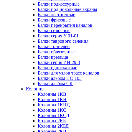
Балки подкосоурные
Балки под цокольные экраны
Балки лестничные
Балки фризовые
Балки перекрытия каналов
Балки силосные
Балки серия У 01-01
Балки таврового сечения
Балки тоннелей
Балки обвязочные
Балки крыльца
Балки серия ИИ 29-3
Балки односкатные
Балки для узлов трасс каналов
Балки альбом ПС-103
Балки альбом СК
Колонны
Колонны 1КВ
Колонны 1КН
Колонны 1КНД
Колонны 1КС
Колонны 1КСД
Колонны 2КБ
Колонны 2КБД
Колонны 2КВ