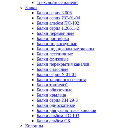
Трехслойные панели
Балки
Балки серия 3.006
Балки серия ИС-01-04
Балки альбом ПС-192
Балки серия 1.266.1-2
Балки перемычные
Балки ростверка
Балки подкосоурные
Балки под цокольные экраны
Балки лестничные
Балки фризовые
Балки перекрытия каналов
Балки силосные
Балки серия У 01-01
Балки таврового сечения
Балки тоннелей
Балки обвязочные
Балки крыльца
Балки серия ИИ 29-3
Балки односкатные
Балки для узлов трасс каналов
Балки альбом ПС-103
Балки альбом СК
Колонны