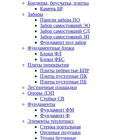
Бордюры, брусчатка, плитка
Камень БР
Заборы
Панели забора ПО
Забор самостоящий ЭО
Забор самостоящий СД
Забор самостоящий ЗП
Фyндамент под забор
Фундаментные блоки
Блоки ФЛ
Блоки ФБС
Плиты перекрытия
Плиты ребристые БПР
Плиты пустотные ПК
Плиты пустотные ПБ
Лестничные площадки
Опоры ЛЭП
Стойки СВ
Фундаменты
Фyндамент ФМ
Фyндамент Ф
Элементы теплотрасс
Стенка портальная
Опорные подушки
Упоры бетонные