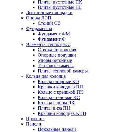
Плиты пустотные ПК
Плиты пустотные ПБ
Лестничные площадки
Опоры ЛЭП
Стойки СВ
Фундаменты
Фyндамент ФМ
Фyндамент Ф
Элементы теплотрасс
Стенка портальная
Опорные подушки
Упоры бетонные
Тепловые камеры
Плиты тепловой камеры
Кольца для колодца
Кольца опорные КО
Крышки колодцев ПП
Кольцо с крышкой ПК
Кольца стеновые КС
Кольца с дном ДК
Плиты низа ПН
Крышки колодцев КЦП
Прогоны
Панели
Цокольные панели