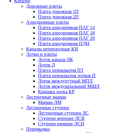
Каталог
Дорожные плиты
Плита дорожная 1П
Плита дорожная 2П
Аэродромные плиты
Плита аэродромная ПАГ 14
Плита аэродромная ПАГ 18
Плита аэродромная ПАГ 20
Плита аэродромная ПДН
Каналы непроходные КН
Лотки и плиты
Лоток канала ЛК
Лоток Л
Плита перекрытия ПТ
Плита перекрытия лотков П
Лоток междупутный МПЛ
Лоток междушпальный МШЛ
Крышка лотка КР
Лестничные марши
Марши ЛМ
Лестничные ступени
Лестничные ступени ЛС
Ступени верхние ЛСВ
Ступени нижние ЛСН
Перемычки