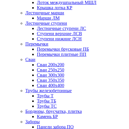
Лоток междушпальный МШЛ
Крышка лотка КР
Лестничные марши
Марши ЛМ
Лестничные ступени
Лестничные ступени ЛС
Ступени верхние ЛСВ
Ступени нижние ЛСН
Перемычки
Перемычки брусковые ПБ
Перемычки плитные ПП
Сваи
Сваи 200х200
Сваи 250х250
Сваи 300х300
Сваи 350х350
Сваи 400х400
Трубы железобетонные
Трубы Т
Трубы ТБ
Трубы ТС
Бордюры, брусчатка, плитка
Камень БР
Заборы
Панели забора ПО