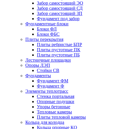
Забор самостоящий ЭО
Забор самостоящий СД
Забор самостоящий ЗП
Фyндамент под забор
Фундаментные блоки
Блоки ФЛ
Блоки ФБС
Плиты перекрытия
Плиты ребристые БПР
Плиты пустотные ПК
Плиты пустотные ПБ
Лестничные площадки
Опоры ЛЭП
Стойки СВ
Фундаменты
Фyндамент ФМ
Фyндамент Ф
Элементы теплотрасс
Стенка портальная
Опорные подушки
Упоры бетонные
Тепловые камеры
Плиты тепловой камеры
Кольца для колодца
Кольца опорные КО