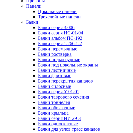
Прогоны
Панели
Цокольные панели
Трехслойные панели
Балки
Балки серия 3.006
Балки серия ИС-01-04
Балки альбом ПС-192
Балки серия 1.266.1-2
Балки перемычные
Балки ростверка
Балки подкосоурные
Балки под цокольные экраны
Балки лестничные
Балки фризовые
Балки перекрытия каналов
Балки силосные
Балки серия У 01-01
Балки таврового сечения
Балки тоннелей
Балки обвязочные
Балки крыльца
Балки серия ИИ 29-3
Балки односкатные
Балки для узлов трасс каналов