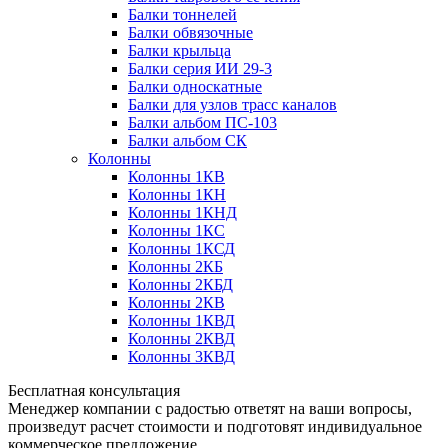
Балки тоннелей
Балки обвязочные
Балки крыльца
Балки серия ИИ 29-3
Балки односкатные
Балки для узлов трасс каналов
Балки альбом ПС-103
Балки альбом СК
Колонны
Колонны 1КВ
Колонны 1КН
Колонны 1КНД
Колонны 1КС
Колонны 1КСД
Колонны 2КБ
Колонны 2КБД
Колонны 2КВ
Колонны 1КВД
Колонны 2КВД
Колонны 3КВД
Бесплатная консультация
Менеджер компании с радостью ответят на ваши вопросы,
произведут расчет стоимости и подготовят индивидуальное
коммерческое предложение