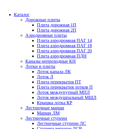
Каталог
Дорожные плиты
Плита дорожная 1П
Плита дорожная 2П
Аэродромные плиты
Плита аэродромная ПАГ 14
Плита аэродромная ПАГ 18
Плита аэродромная ПАГ 20
Плита аэродромная ПДН
Каналы непроходные КН
Лотки и плиты
Лоток канала ЛК
Лоток Л
Плита перекрытия ПТ
Плита перекрытия лотков П
Лоток междупутный МПЛ
Лоток междушпальный МШЛ
Крышка лотка КР
Лестничные марши
Марши ЛМ
Лестничные ступени
Лестничные ступени ЛС
Ступени верхние ЛСВ