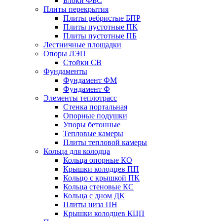
Блоки ФБС
Плиты перекрытия
Плиты ребристые БПР
Плиты пустотные ПК
Плиты пустотные ПБ
Лестничные площадки
Опоры ЛЭП
Стойки СВ
Фундаменты
Фyндамент ФМ
Фyндамент Ф
Элементы теплотрасс
Стенка портальная
Опорные подушки
Упоры бетонные
Тепловые камеры
Плиты тепловой камеры
Кольца для колодца
Кольца опорные КО
Крышки колодцев ПП
Кольцо с крышкой ПК
Кольца стеновые КС
Кольца с дном ДК
Плиты низа ПН
Крышки колодцев КЦП