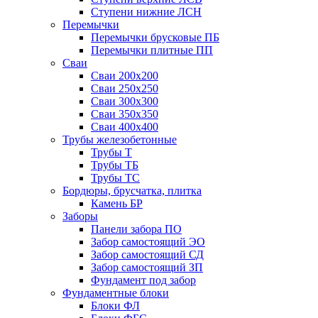
Ступени нижние ЛСН
Перемычки
Перемычки брусковые ПБ
Перемычки плитные ПП
Сваи
Сваи 200х200
Сваи 250х250
Сваи 300х300
Сваи 350х350
Сваи 400х400
Трубы железобетонные
Трубы Т
Трубы ТБ
Трубы ТС
Бордюры, брусчатка, плитка
Камень БР
Заборы
Панели забора ПО
Забор самостоящий ЭО
Забор самостоящий СД
Забор самостоящий ЗП
Фyндамент под забор
Фундаментные блоки
Блоки ФЛ