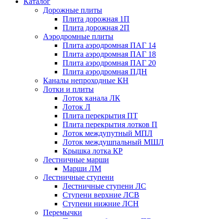
Каталог
Дорожные плиты
Плита дорожная 1П
Плита дорожная 2П
Аэродромные плиты
Плита аэродромная ПАГ 14
Плита аэродромная ПАГ 18
Плита аэродромная ПАГ 20
Плита аэродромная ПДН
Каналы непроходные КН
Лотки и плиты
Лоток канала ЛК
Лоток Л
Плита перекрытия ПТ
Плита перекрытия лотков П
Лоток междупутный МПЛ
Лоток междушпальный МШЛ
Крышка лотка КР
Лестничные марши
Марши ЛМ
Лестничные ступени
Лестничные ступени ЛС
Ступени верхние ЛСВ
Ступени нижние ЛСН
Перемычки