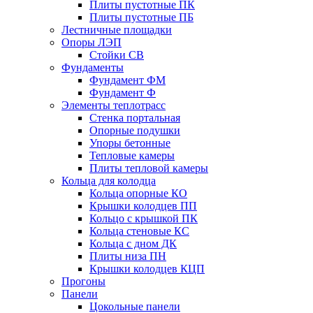
Плиты пустотные ПК
Плиты пустотные ПБ
Лестничные площадки
Опоры ЛЭП
Стойки СВ
Фундаменты
Фyндамент ФМ
Фyндамент Ф
Элементы теплотрасс
Стенка портальная
Опорные подушки
Упоры бетонные
Тепловые камеры
Плиты тепловой камеры
Кольца для колодца
Кольца опорные КО
Крышки колодцев ПП
Кольцо с крышкой ПК
Кольца стеновые КС
Кольца с дном ДК
Плиты низа ПН
Крышки колодцев КЦП
Прогоны
Панели
Цокольные панели