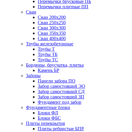
Перемычки брусковые ПБ
Перемычки плитные ПП
Сваи
Сваи 200х200
Сваи 250х250
Сваи 300х300
Сваи 350х350
Сваи 400х400
Трубы железобетонные
Трубы Т
Трубы ТБ
Трубы ТС
Бордюры, брусчатка, плитка
Камень БР
Заборы
Панели забора ПО
Забор самостоящий ЭО
Забор самостоящий СД
Забор самостоящий ЗП
Фyндамент под забор
Фундаментные блоки
Блоки ФЛ
Блоки ФБС
Плиты перекрытия
Плиты ребристые БПР