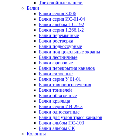
Трехслойные панели
Балки
Балки серия 3.006
Балки серия ИС-01-04
Балки альбом ПС-192
Балки серия 1.266.1-2
Балки перемычные
Балки ростверка
Балки подкосоурные
Балки под цокольные экраны
Балки лестничные
Балки фризовые
Балки перекрытия каналов
Балки силосные
Балки серия У 01-01
Балки таврового сечения
Балки тоннелей
Балки обвязочные
Балки крыльца
Балки серия ИИ 29-3
Балки односкатные
Балки для узлов трасс каналов
Балки альбом ПС-103
Балки альбом СК
Колонны