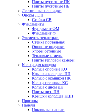
Плиты пустотные ПК
Плиты пустотные ПБ
Лестничные площадки
Опоры ЛЭП
Стойки СВ
Фундаменты
Фyндамент ФМ
Фyндамент Ф
Элементы теплотрасс
Стенка портальная
Опорные подушки
Упоры бетонные
Тепловые камеры
Плиты тепловой камеры
Кольца для колодца
Кольца опорные КО
Крышки колодцев ПП
Кольцо с крышкой ПК
Кольца стеновые КС
Кольца с дном ДК
Плиты низа ПН
Крышки колодцев КЦП
Прогоны
Панели
Цокольные панели