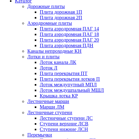
Каталог
Дорожные плиты
Плита дорожная 1П
Плита дорожная 2П
Аэродромные плиты
Плита аэродромная ПАГ 14
Плита аэродромная ПАГ 18
Плита аэродромная ПАГ 20
Плита аэродромная ПДН
Каналы непроходные КН
Лотки и плиты
Лоток канала ЛК
Лоток Л
Плита перекрытия ПТ
Плита перекрытия лотков П
Лоток междупутный МПЛ
Лоток междушпальный МШЛ
Крышка лотка КР
Лестничные марши
Марши ЛМ
Лестничные ступени
Лестничные ступени ЛС
Ступени верхние ЛСВ
Ступени нижние ЛСН
Перемычки