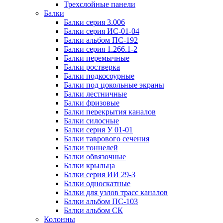
Трехслойные панели
Балки
Балки серия 3.006
Балки серия ИС-01-04
Балки альбом ПС-192
Балки серия 1.266.1-2
Балки перемычные
Балки ростверка
Балки подкосоурные
Балки под цокольные экраны
Балки лестничные
Балки фризовые
Балки перекрытия каналов
Балки силосные
Балки серия У 01-01
Балки таврового сечения
Балки тоннелей
Балки обвязочные
Балки крыльца
Балки серия ИИ 29-3
Балки односкатные
Балки для узлов трасс каналов
Балки альбом ПС-103
Балки альбом СК
Колонны