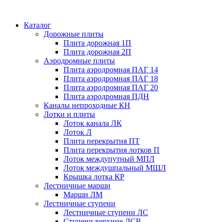
Каталог
Дорожные плиты
Плита дорожная 1П
Плита дорожная 2П
Аэродромные плиты
Плита аэродромная ПАГ 14
Плита аэродромная ПАГ 18
Плита аэродромная ПАГ 20
Плита аэродромная ПДН
Каналы непроходные КН
Лотки и плиты
Лоток канала ЛК
Лоток Л
Плита перекрытия ПТ
Плита перекрытия лотков П
Лоток междупутный МПЛ
Лоток междушпальный МШЛ
Крышка лотка КР
Лестничные марши
Марши ЛМ
Лестничные ступени
Лестничные ступени ЛС
Ступени верхние ЛСВ