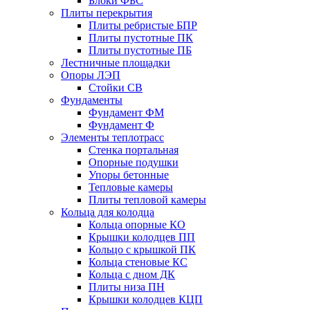
Блоки ФБС
Плиты перекрытия
Плиты ребристые БПР
Плиты пустотные ПК
Плиты пустотные ПБ
Лестничные площадки
Опоры ЛЭП
Стойки СВ
Фундаменты
Фyндамент ФМ
Фyндамент Ф
Элементы теплотрасс
Стенка портальная
Опорные подушки
Упоры бетонные
Тепловые камеры
Плиты тепловой камеры
Кольца для колодца
Кольца опорные КО
Крышки колодцев ПП
Кольцо с крышкой ПК
Кольца стеновые КС
Кольца с дном ДК
Плиты низа ПН
Крышки колодцев КЦП