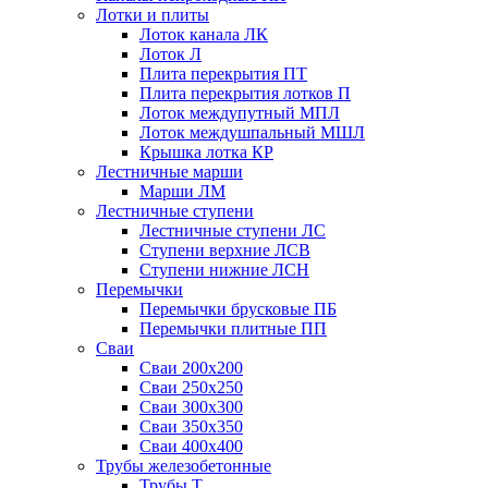
Лотки и плиты
Лоток канала ЛК
Лоток Л
Плита перекрытия ПТ
Плита перекрытия лотков П
Лоток междупутный МПЛ
Лоток междушпальный МШЛ
Крышка лотка КР
Лестничные марши
Марши ЛМ
Лестничные ступени
Лестничные ступени ЛС
Ступени верхние ЛСВ
Ступени нижние ЛСН
Перемычки
Перемычки брусковые ПБ
Перемычки плитные ПП
Сваи
Сваи 200х200
Сваи 250х250
Сваи 300х300
Сваи 350х350
Сваи 400х400
Трубы железобетонные
Трубы Т