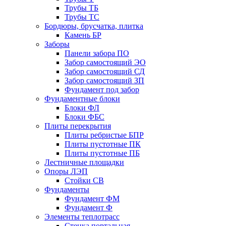
Трубы ТБ
Трубы ТС
Бордюры, брусчатка, плитка
Камень БР
Заборы
Панели забора ПО
Забор самостоящий ЭО
Забор самостоящий СД
Забор самостоящий ЗП
Фyндамент под забор
Фундаментные блоки
Блоки ФЛ
Блоки ФБС
Плиты перекрытия
Плиты ребристые БПР
Плиты пустотные ПК
Плиты пустотные ПБ
Лестничные площадки
Опоры ЛЭП
Стойки СВ
Фундаменты
Фyндамент ФМ
Фyндамент Ф
Элементы теплотрасс
Стенка портальная