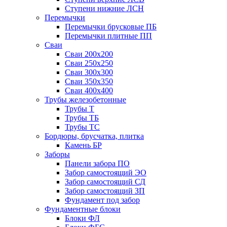
Ступени нижние ЛСН
Перемычки
Перемычки брусковые ПБ
Перемычки плитные ПП
Сваи
Сваи 200х200
Сваи 250х250
Сваи 300х300
Сваи 350х350
Сваи 400х400
Трубы железобетонные
Трубы Т
Трубы ТБ
Трубы ТС
Бордюры, брусчатка, плитка
Камень БР
Заборы
Панели забора ПО
Забор самостоящий ЭО
Забор самостоящий СД
Забор самостоящий ЗП
Фyндамент под забор
Фундаментные блоки
Блоки ФЛ