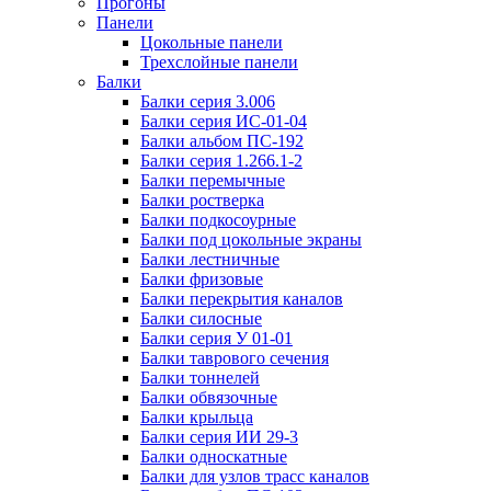
Прогоны
Панели
Цокольные панели
Трехслойные панели
Балки
Балки серия 3.006
Балки серия ИС-01-04
Балки альбом ПС-192
Балки серия 1.266.1-2
Балки перемычные
Балки ростверка
Балки подкосоурные
Балки под цокольные экраны
Балки лестничные
Балки фризовые
Балки перекрытия каналов
Балки силосные
Балки серия У 01-01
Балки таврового сечения
Балки тоннелей
Балки обвязочные
Балки крыльца
Балки серия ИИ 29-3
Балки односкатные
Балки для узлов трасс каналов