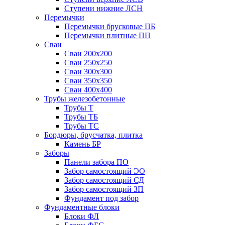
Ступени нижние ЛСН
Перемычки
Перемычки брусковые ПБ
Перемычки плитные ПП
Сваи
Сваи 200х200
Сваи 250х250
Сваи 300х300
Сваи 350х350
Сваи 400х400
Трубы железобетонные
Трубы Т
Трубы ТБ
Трубы ТС
Бордюры, брусчатка, плитка
Камень БР
Заборы
Панели забора ПО
Забор самостоящий ЭО
Забор самостоящий СД
Забор самостоящий ЗП
Фyндамент под забор
Фундаментные блоки
Блоки ФЛ