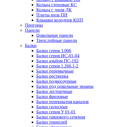
Кольца стеновые КС
Кольца с дном ДК
Плиты низа ПН
Крышки колодцев КЦП
Прогоны
Панели
Цокольные панели
Трехслойные панели
Балки
Балки серия 3.006
Балки серия ИС-01-04
Балки альбом ПС-192
Балки серия 1.266.1-2
Балки перемычные
Балки ростверка
Балки подкосоурные
Балки под цокольные экраны
Балки лестничные
Балки фризовые
Балки перекрытия каналов
Балки силосные
Балки серия У 01-01
Балки таврового сечения
Балки тоннелей