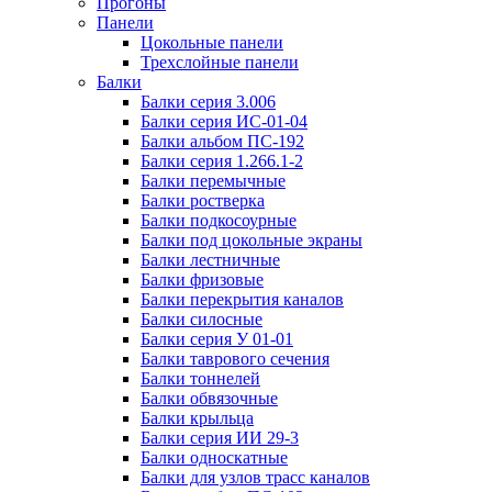
Прогоны
Панели
Цокольные панели
Трехслойные панели
Балки
Балки серия 3.006
Балки серия ИС-01-04
Балки альбом ПС-192
Балки серия 1.266.1-2
Балки перемычные
Балки ростверка
Балки подкосоурные
Балки под цокольные экраны
Балки лестничные
Балки фризовые
Балки перекрытия каналов
Балки силосные
Балки серия У 01-01
Балки таврового сечения
Балки тоннелей
Балки обвязочные
Балки крыльца
Балки серия ИИ 29-3
Балки односкатные
Балки для узлов трасс каналов