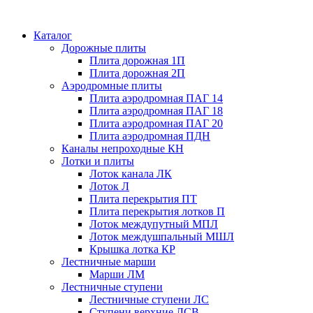
Каталог
Дорожные плиты
Плита дорожная 1П
Плита дорожная 2П
Аэродромные плиты
Плита аэродромная ПАГ 14
Плита аэродромная ПАГ 18
Плита аэродромная ПАГ 20
Плита аэродромная ПДН
Каналы непроходные КН
Лотки и плиты
Лоток канала ЛК
Лоток Л
Плита перекрытия ПТ
Плита перекрытия лотков П
Лоток междупутный МПЛ
Лоток междушпальный МШЛ
Крышка лотка КР
Лестничные марши
Марши ЛМ
Лестничные ступени
Лестничные ступени ЛС
Ступени верхние ЛСВ