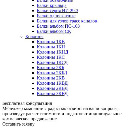
Балки обвязочные
Балки крыльца
Балки серия ИИ 29-3
Балки односкатные
Балки для узлов трасс каналов
Балки альбом ПС-103
Балки альбом СК
Колонны
Колонны 1КВ
Колонны 1КН
Колонны 1КНД
Колонны 1КС
Колонны 1КСД
Колонны 2КБ
Колонны 2КБД
Колонны 2КВ
Колонны 1КВД
Колонны 2КВД
Колонны 3КВД
Бесплатная консультация
Менеджер компании с радостью ответят на ваши вопросы,
произведут расчет стоимости и подготовят индивидуальное
коммерческое предложение
Оставить заявку