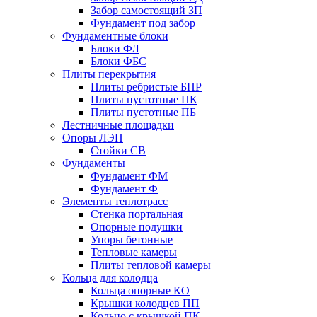
Забор самостоящий ЗП
Фyндамент под забор
Фундаментные блоки
Блоки ФЛ
Блоки ФБС
Плиты перекрытия
Плиты ребристые БПР
Плиты пустотные ПК
Плиты пустотные ПБ
Лестничные площадки
Опоры ЛЭП
Стойки СВ
Фундаменты
Фyндамент ФМ
Фyндамент Ф
Элементы теплотрасс
Стенка портальная
Опорные подушки
Упоры бетонные
Тепловые камеры
Плиты тепловой камеры
Кольца для колодца
Кольца опорные КО
Крышки колодцев ПП
Кольцо с крышкой ПК