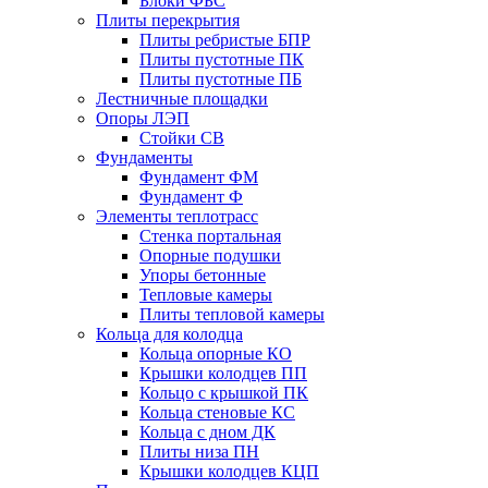
Блоки ФБС
Плиты перекрытия
Плиты ребристые БПР
Плиты пустотные ПК
Плиты пустотные ПБ
Лестничные площадки
Опоры ЛЭП
Стойки СВ
Фундаменты
Фyндамент ФМ
Фyндамент Ф
Элементы теплотрасс
Стенка портальная
Опорные подушки
Упоры бетонные
Тепловые камеры
Плиты тепловой камеры
Кольца для колодца
Кольца опорные КО
Крышки колодцев ПП
Кольцо с крышкой ПК
Кольца стеновые КС
Кольца с дном ДК
Плиты низа ПН
Крышки колодцев КЦП