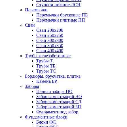
Ступени нижние ЛСН
Перемычки
Перемычки брусковые ПБ
Перемычки плитные ПП
Сваи
Сваи 200х200
Сваи 250х250
Сваи 300х300
Сваи 350х350
Сваи 400х400
Трубы железобетонные
Трубы Т
Трубы ТБ
Трубы ТС
Бордюры, брусчатка, плитка
Камень БР
Заборы
Панели забора ПО
Забор самостоящий ЭО
Забор самостоящий СД
Забор самостоящий ЗП
Фyндамент под забор
Фундаментные блоки
Блоки ФЛ