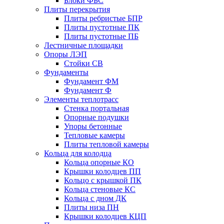
Блоки ФБС
Плиты перекрытия
Плиты ребристые БПР
Плиты пустотные ПК
Плиты пустотные ПБ
Лестничные площадки
Опоры ЛЭП
Стойки СВ
Фундаменты
Фyндамент ФМ
Фyндамент Ф
Элементы теплотрасс
Стенка портальная
Опорные подушки
Упоры бетонные
Тепловые камеры
Плиты тепловой камеры
Кольца для колодца
Кольца опорные КО
Крышки колодцев ПП
Кольцо с крышкой ПК
Кольца стеновые КС
Кольца с дном ДК
Плиты низа ПН
Крышки колодцев КЦП