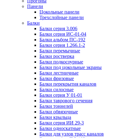
Прогоны
Панели
Цокольные панели
Трехслойные панели
Балки
Балки серия 3.006
Балки серия ИС-01-04
Балки альбом ПС-192
Балки серия 1.266.1-2
Балки перемычные
Балки ростверка
Балки подкосоурные
Балки под цокольные экраны
Балки лестничные
Балки фризовые
Балки перекрытия каналов
Балки силосные
Балки серия У 01-01
Балки таврового сечения
Балки тоннелей
Балки обвязочные
Балки крыльца
Балки серия ИИ 29-3
Балки односкатные
Балки для узлов трасс каналов