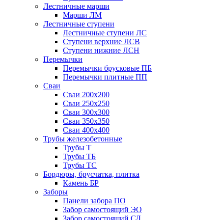
Лестничные марши
Марши ЛМ
Лестничные ступени
Лестничные ступени ЛС
Ступени верхние ЛСВ
Ступени нижние ЛСН
Перемычки
Перемычки брусковые ПБ
Перемычки плитные ПП
Сваи
Сваи 200х200
Сваи 250х250
Сваи 300х300
Сваи 350х350
Сваи 400х400
Трубы железобетонные
Трубы Т
Трубы ТБ
Трубы ТС
Бордюры, брусчатка, плитка
Камень БР
Заборы
Панели забора ПО
Забор самостоящий ЭО
Забор самостоящий СД