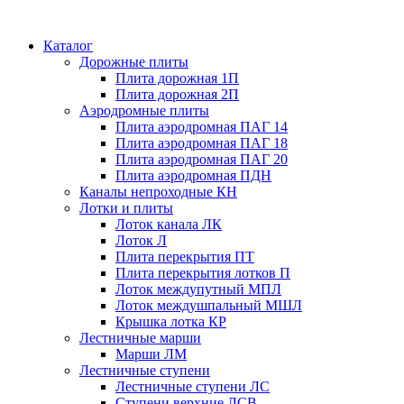
Каталог
Дорожные плиты
Плита дорожная 1П
Плита дорожная 2П
Аэродромные плиты
Плита аэродромная ПАГ 14
Плита аэродромная ПАГ 18
Плита аэродромная ПАГ 20
Плита аэродромная ПДН
Каналы непроходные КН
Лотки и плиты
Лоток канала ЛК
Лоток Л
Плита перекрытия ПТ
Плита перекрытия лотков П
Лоток междупутный МПЛ
Лоток междушпальный МШЛ
Крышка лотка КР
Лестничные марши
Марши ЛМ
Лестничные ступени
Лестничные ступени ЛС
Ступени верхние ЛСВ