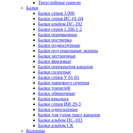
Трехслойные панели
Балки
Балки серия 3.006
Балки серия ИС-01-04
Балки альбом ПС-192
Балки серия 1.266.1-2
Балки перемычные
Балки ростверка
Балки подкосоурные
Балки под цокольные экраны
Балки лестничные
Балки фризовые
Балки перекрытия каналов
Балки силосные
Балки серия У 01-01
Балки таврового сечения
Балки тоннелей
Балки обвязочные
Балки крыльца
Балки серия ИИ 29-3
Балки односкатные
Балки для узлов трасс каналов
Балки альбом ПС-103
Балки альбом СК
Колонны