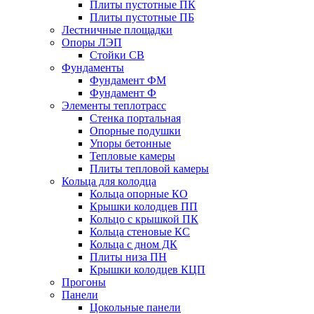
Плиты пустотные ПК
Плиты пустотные ПБ
Лестничные площадки
Опоры ЛЭП
Стойки СВ
Фундаменты
Фyндамент ФМ
Фyндамент Ф
Элементы теплотрасс
Стенка портальная
Опорные подушки
Упоры бетонные
Тепловые камеры
Плиты тепловой камеры
Кольца для колодца
Кольца опорные КО
Крышки колодцев ПП
Кольцо с крышкой ПК
Кольца стеновые КС
Кольца с дном ДК
Плиты низа ПН
Крышки колодцев КЦП
Прогоны
Панели
Цокольные панели