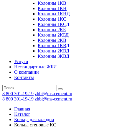
Колонны 1КВ
Колонны 1КН
Колонны 1КНД
Колонны 1КС
Колонны 1КСД
Колонны 2КБ
Колонны 2КБД
Колонны 2КВ
Колонны 1КВД
Колонны 2КВД
Колонны 3КВД
Услуги
Нестандартные ЖБИ
О компании
Контакты
8 800 301-19-19
zhbi@ms-cement.ru
8 800 301-19-19
zhbi@ms-cement.ru
Главная
Каталог
Кольца для колодца
Кольца стеновые КС