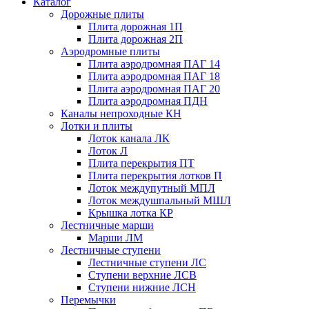
Каталог
Дорожные плиты
Плита дорожная 1П
Плита дорожная 2П
Аэродромные плиты
Плита аэродромная ПАГ 14
Плита аэродромная ПАГ 18
Плита аэродромная ПАГ 20
Плита аэродромная ПДН
Каналы непроходные КН
Лотки и плиты
Лоток канала ЛК
Лоток Л
Плита перекрытия ПТ
Плита перекрытия лотков П
Лоток междупутный МПЛ
Лоток междушпальный МШЛ
Крышка лотка КР
Лестничные марши
Марши ЛМ
Лестничные ступени
Лестничные ступени ЛС
Ступени верхние ЛСВ
Ступени нижние ЛСН
Перемычки