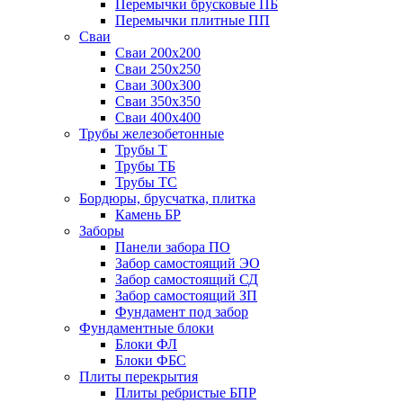
Перемычки брусковые ПБ
Перемычки плитные ПП
Сваи
Сваи 200х200
Сваи 250х250
Сваи 300х300
Сваи 350х350
Сваи 400х400
Трубы железобетонные
Трубы Т
Трубы ТБ
Трубы ТС
Бордюры, брусчатка, плитка
Камень БР
Заборы
Панели забора ПО
Забор самостоящий ЭО
Забор самостоящий СД
Забор самостоящий ЗП
Фyндамент под забор
Фундаментные блоки
Блоки ФЛ
Блоки ФБС
Плиты перекрытия
Плиты ребристые БПР