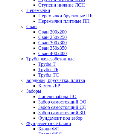
Ступени нижние ЛСН
Перемычки
Перемычки брусковые ПБ
Перемычки плитные ПП
Сваи
Сваи 200х200
Сваи 250х250
Сваи 300х300
Сваи 350х350
Сваи 400х400
Трубы железобетонные
Трубы Т
Трубы ТБ
Трубы ТС
Бордюры, брусчатка, плитка
Камень БР
Заборы
Панели забора ПО
Забор самостоящий ЭО
Забор самостоящий СД
Забор самостоящий ЗП
Фyндамент под забор
Фундаментные блоки
Блоки ФЛ