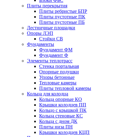
Блоки ФБС
Плиты перекрытия
Плиты ребристые БПР
Плиты пустотные ПК
Плиты пустотные ПБ
Лестничные площадки
Опоры ЛЭП
Стойки СВ
Фундаменты
Фyндамент ФМ
Фyндамент Ф
Элементы теплотрасс
Стенка портальная
Опорные подушки
Упоры бетонные
Тепловые камеры
Плиты тепловой камеры
Кольца для колодца
Кольца опорные КО
Крышки колодцев ПП
Кольцо с крышкой ПК
Кольца стеновые КС
Кольца с дном ДК
Плиты низа ПН
Крышки колодцев КЦП