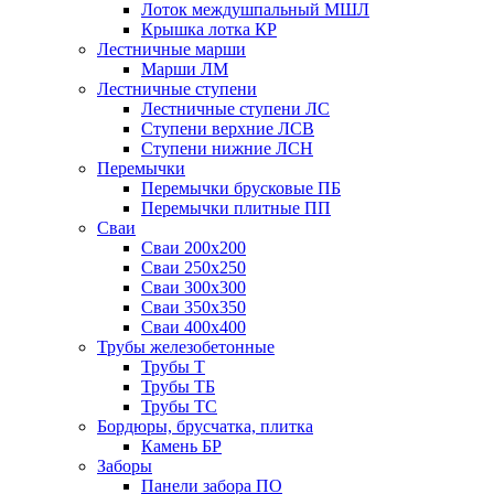
Лоток междушпальный МШЛ
Крышка лотка КР
Лестничные марши
Марши ЛМ
Лестничные ступени
Лестничные ступени ЛС
Ступени верхние ЛСВ
Ступени нижние ЛСН
Перемычки
Перемычки брусковые ПБ
Перемычки плитные ПП
Сваи
Сваи 200х200
Сваи 250х250
Сваи 300х300
Сваи 350х350
Сваи 400х400
Трубы железобетонные
Трубы Т
Трубы ТБ
Трубы ТС
Бордюры, брусчатка, плитка
Камень БР
Заборы
Панели забора ПО