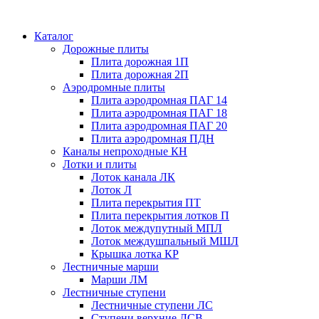
Каталог
Дорожные плиты
Плита дорожная 1П
Плита дорожная 2П
Аэродромные плиты
Плита аэродромная ПАГ 14
Плита аэродромная ПАГ 18
Плита аэродромная ПАГ 20
Плита аэродромная ПДН
Каналы непроходные КН
Лотки и плиты
Лоток канала ЛК
Лоток Л
Плита перекрытия ПТ
Плита перекрытия лотков П
Лоток междупутный МПЛ
Лоток междушпальный МШЛ
Крышка лотка КР
Лестничные марши
Марши ЛМ
Лестничные ступени
Лестничные ступени ЛС
Ступени верхние ЛСВ