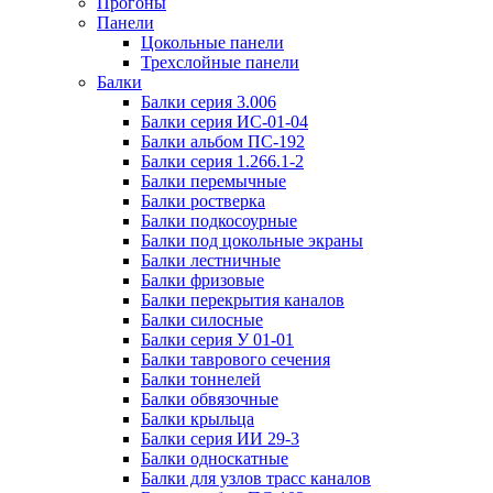
Прогоны
Панели
Цокольные панели
Трехслойные панели
Балки
Балки серия 3.006
Балки серия ИС-01-04
Балки альбом ПС-192
Балки серия 1.266.1-2
Балки перемычные
Балки ростверка
Балки подкосоурные
Балки под цокольные экраны
Балки лестничные
Балки фризовые
Балки перекрытия каналов
Балки силосные
Балки серия У 01-01
Балки таврового сечения
Балки тоннелей
Балки обвязочные
Балки крыльца
Балки серия ИИ 29-3
Балки односкатные
Балки для узлов трасс каналов