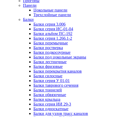
Прогоны
Панели
Цокольные панели
Трехслойные панели
Балки
Балки серия 3.006
Балки серия ИС-01-04
Балки альбом ПС-192
Балки серия 1.266.1-2
Балки перемычные
Балки ростверка
Балки подкосоурные
Балки под цокольные экраны
Балки лестничные
Балки фризовые
Балки перекрытия каналов
Балки силосные
Балки серия У 01-01
Балки таврового сечения
Балки тоннелей
Балки обвязочные
Балки крыльца
Балки серия ИИ 29-3
Балки односкатные
Балки для узлов трасс каналов