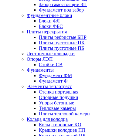
Забор самостоящий ЗП
Фyндамент под забор
Фундаментные блоки
Блоки ФЛ
Блоки ФБС
Плиты перекрытия
Плиты ребристые БПР
Плиты пустотные ПК
Плиты пустотные ПБ
Лестничные площадки
Опоры ЛЭП
Стойки СВ
Фундаменты
Фyндамент ФМ
Фyндамент Ф
Элементы теплотрасс
Стенка портальная
Опорные подушки
Упоры бетонные
Тепловые камеры
Плиты тепловой камеры
Кольца для колодца
Кольца опорные КО
Крышки колодцев ПП
Кольцо с крышкой ПК