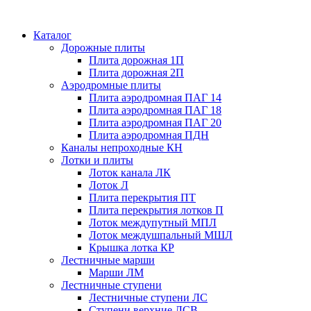
Каталог
Дорожные плиты
Плита дорожная 1П
Плита дорожная 2П
Аэродромные плиты
Плита аэродромная ПАГ 14
Плита аэродромная ПАГ 18
Плита аэродромная ПАГ 20
Плита аэродромная ПДН
Каналы непроходные КН
Лотки и плиты
Лоток канала ЛК
Лоток Л
Плита перекрытия ПТ
Плита перекрытия лотков П
Лоток междупутный МПЛ
Лоток междушпальный МШЛ
Крышка лотка КР
Лестничные марши
Марши ЛМ
Лестничные ступени
Лестничные ступени ЛС
Ступени верхние ЛСВ