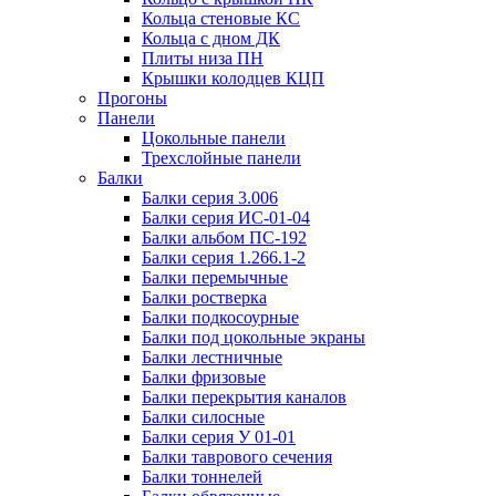
Кольца стеновые КС
Кольца с дном ДК
Плиты низа ПН
Крышки колодцев КЦП
Прогоны
Панели
Цокольные панели
Трехслойные панели
Балки
Балки серия 3.006
Балки серия ИС-01-04
Балки альбом ПС-192
Балки серия 1.266.1-2
Балки перемычные
Балки ростверка
Балки подкосоурные
Балки под цокольные экраны
Балки лестничные
Балки фризовые
Балки перекрытия каналов
Балки силосные
Балки серия У 01-01
Балки таврового сечения
Балки тоннелей