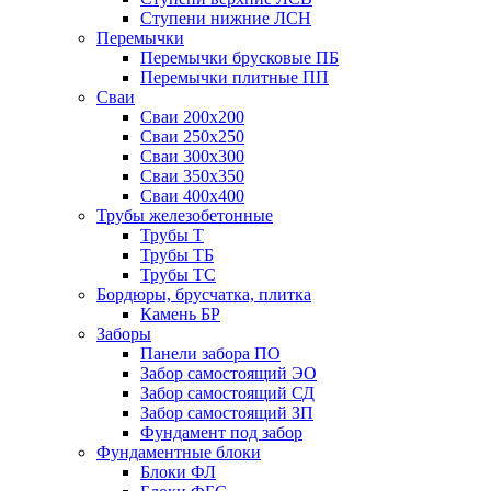
Ступени нижние ЛСН
Перемычки
Перемычки брусковые ПБ
Перемычки плитные ПП
Сваи
Сваи 200х200
Сваи 250х250
Сваи 300х300
Сваи 350х350
Сваи 400х400
Трубы железобетонные
Трубы Т
Трубы ТБ
Трубы ТС
Бордюры, брусчатка, плитка
Камень БР
Заборы
Панели забора ПО
Забор самостоящий ЭО
Забор самостоящий СД
Забор самостоящий ЗП
Фyндамент под забор
Фундаментные блоки
Блоки ФЛ