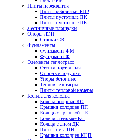
Блоки ФБС
Плиты перекрытия
Плиты ребристые БПР
Плиты пустотные ПК
Плиты пустотные ПБ
Лестничные площадки
Опоры ЛЭП
Стойки СВ
Фундаменты
Фyндамент ФМ
Фyндамент Ф
Элементы теплотрасс
Стенка портальная
Опорные подушки
Упоры бетонные
Тепловые камеры
Плиты тепловой камеры
Кольца для колодца
Кольца опорные КО
Крышки колодцев ПП
Кольцо с крышкой ПК
Кольца стеновые КС
Кольца с дном ДК
Плиты низа ПН
Крышки колодцев КЦП