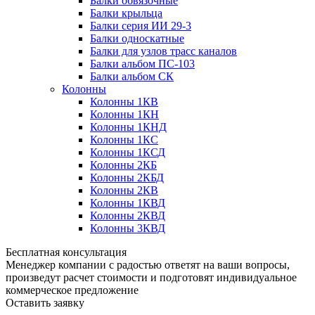
Балки обвязочные
Балки крыльца
Балки серия ИИ 29-3
Балки односкатные
Балки для узлов трасс каналов
Балки альбом ПС-103
Балки альбом СК
Колонны
Колонны 1КВ
Колонны 1КН
Колонны 1КНД
Колонны 1КС
Колонны 1КСД
Колонны 2КБ
Колонны 2КБД
Колонны 2КВ
Колонны 1КВД
Колонны 2КВД
Колонны 3КВД
Бесплатная консультация
Менеджер компании с радостью ответят на ваши вопросы,
произведут расчет стоимости и подготовят индивидуальное
коммерческое предложение
Оставить заявку