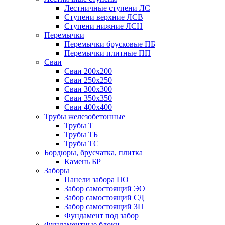
Лестничные ступени ЛС
Ступени верхние ЛСВ
Ступени нижние ЛСН
Перемычки
Перемычки брусковые ПБ
Перемычки плитные ПП
Сваи
Сваи 200х200
Сваи 250х250
Сваи 300х300
Сваи 350х350
Сваи 400х400
Трубы железобетонные
Трубы Т
Трубы ТБ
Трубы ТС
Бордюры, брусчатка, плитка
Камень БР
Заборы
Панели забора ПО
Забор самостоящий ЭО
Забор самостоящий СД
Забор самостоящий ЗП
Фyндамент под забор
Фундаментные блоки