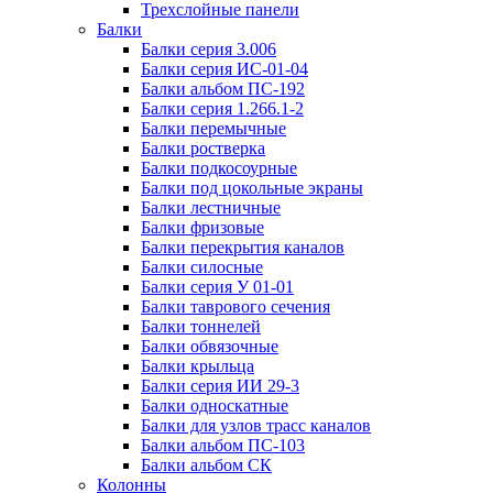
Трехслойные панели
Балки
Балки серия 3.006
Балки серия ИС-01-04
Балки альбом ПС-192
Балки серия 1.266.1-2
Балки перемычные
Балки ростверка
Балки подкосоурные
Балки под цокольные экраны
Балки лестничные
Балки фризовые
Балки перекрытия каналов
Балки силосные
Балки серия У 01-01
Балки таврового сечения
Балки тоннелей
Балки обвязочные
Балки крыльца
Балки серия ИИ 29-3
Балки односкатные
Балки для узлов трасс каналов
Балки альбом ПС-103
Балки альбом СК
Колонны