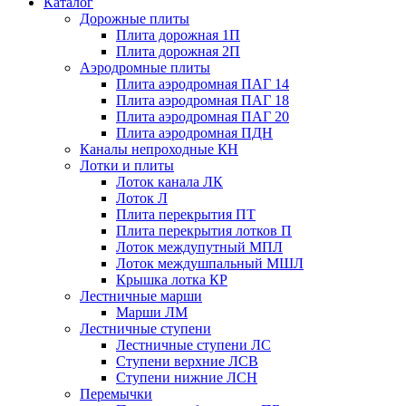
Каталог
Дорожные плиты
Плита дорожная 1П
Плита дорожная 2П
Аэродромные плиты
Плита аэродромная ПАГ 14
Плита аэродромная ПАГ 18
Плита аэродромная ПАГ 20
Плита аэродромная ПДН
Каналы непроходные КН
Лотки и плиты
Лоток канала ЛК
Лоток Л
Плита перекрытия ПТ
Плита перекрытия лотков П
Лоток междупутный МПЛ
Лоток междушпальный МШЛ
Крышка лотка КР
Лестничные марши
Марши ЛМ
Лестничные ступени
Лестничные ступени ЛС
Ступени верхние ЛСВ
Ступени нижние ЛСН
Перемычки