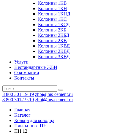
Колонны 1КВ
Колонны 1КН
Колонны 1КНД
Колонны 1КС
Колонны 1КСД
Колонны 2КБ
Колонны 2КБД
Колонны 2КВ
Колонны 1КВД
Колонны 2КВД
Колонны 3КВД
Услуги
Нестандартные ЖБИ
О компании
Контакты
8 800 301-19-19
zhbi@ms-cement.ru
8 800 301-19-19
zhbi@ms-cement.ru
Главная
Каталог
Кольца для колодца
Плиты низа ПН
ПН 12