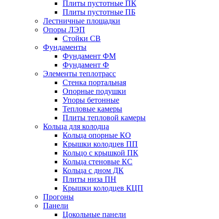
Плиты пустотные ПК
Плиты пустотные ПБ
Лестничные площадки
Опоры ЛЭП
Стойки СВ
Фундаменты
Фyндамент ФМ
Фyндамент Ф
Элементы теплотрасс
Стенка портальная
Опорные подушки
Упоры бетонные
Тепловые камеры
Плиты тепловой камеры
Кольца для колодца
Кольца опорные КО
Крышки колодцев ПП
Кольцо с крышкой ПК
Кольца стеновые КС
Кольца с дном ДК
Плиты низа ПН
Крышки колодцев КЦП
Прогоны
Панели
Цокольные панели