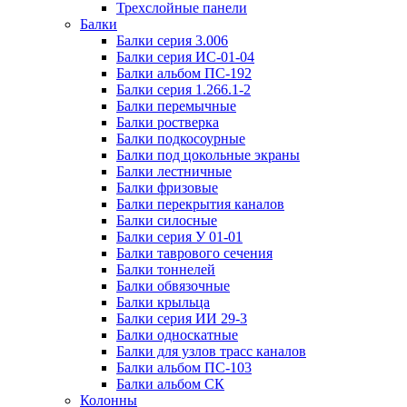
Трехслойные панели
Балки
Балки серия 3.006
Балки серия ИС-01-04
Балки альбом ПС-192
Балки серия 1.266.1-2
Балки перемычные
Балки ростверка
Балки подкосоурные
Балки под цокольные экраны
Балки лестничные
Балки фризовые
Балки перекрытия каналов
Балки силосные
Балки серия У 01-01
Балки таврового сечения
Балки тоннелей
Балки обвязочные
Балки крыльца
Балки серия ИИ 29-3
Балки односкатные
Балки для узлов трасс каналов
Балки альбом ПС-103
Балки альбом СК
Колонны