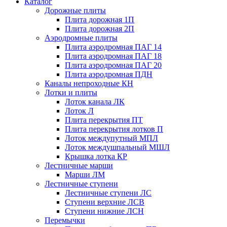
Каталог
Дорожные плиты
Плита дорожная 1П
Плита дорожная 2П
Аэродромные плиты
Плита аэродромная ПАГ 14
Плита аэродромная ПАГ 18
Плита аэродромная ПАГ 20
Плита аэродромная ПДН
Каналы непроходные КН
Лотки и плиты
Лоток канала ЛК
Лоток Л
Плита перекрытия ПТ
Плита перекрытия лотков П
Лоток междупутный МПЛ
Лоток междушпальный МШЛ
Крышка лотка КР
Лестничные марши
Марши ЛМ
Лестничные ступени
Лестничные ступени ЛС
Ступени верхние ЛСВ
Ступени нижние ЛСН
Перемычки