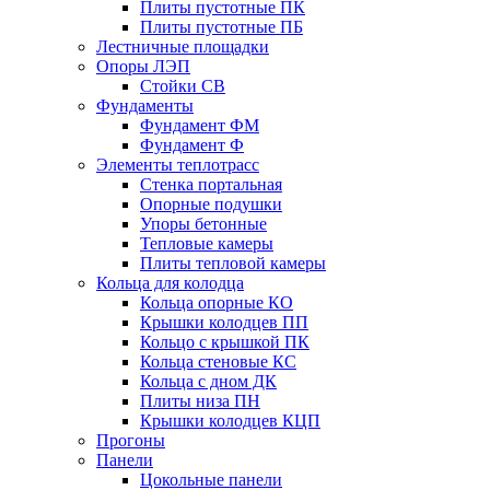
Плиты пустотные ПК
Плиты пустотные ПБ
Лестничные площадки
Опоры ЛЭП
Стойки СВ
Фундаменты
Фyндамент ФМ
Фyндамент Ф
Элементы теплотрасс
Стенка портальная
Опорные подушки
Упоры бетонные
Тепловые камеры
Плиты тепловой камеры
Кольца для колодца
Кольца опорные КО
Крышки колодцев ПП
Кольцо с крышкой ПК
Кольца стеновые КС
Кольца с дном ДК
Плиты низа ПН
Крышки колодцев КЦП
Прогоны
Панели
Цокольные панели