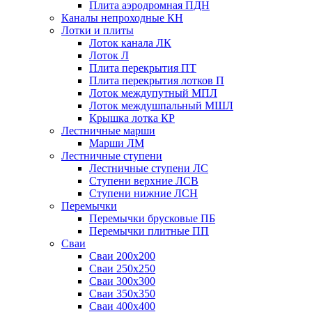
Плита аэродромная ПДН
Каналы непроходные КН
Лотки и плиты
Лоток канала ЛК
Лоток Л
Плита перекрытия ПТ
Плита перекрытия лотков П
Лоток междупутный МПЛ
Лоток междушпальный МШЛ
Крышка лотка КР
Лестничные марши
Марши ЛМ
Лестничные ступени
Лестничные ступени ЛС
Ступени верхние ЛСВ
Ступени нижние ЛСН
Перемычки
Перемычки брусковые ПБ
Перемычки плитные ПП
Сваи
Сваи 200х200
Сваи 250х250
Сваи 300х300
Сваи 350х350
Сваи 400х400