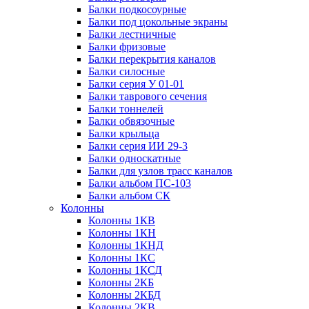
Балки подкосоурные
Балки под цокольные экраны
Балки лестничные
Балки фризовые
Балки перекрытия каналов
Балки силосные
Балки серия У 01-01
Балки таврового сечения
Балки тоннелей
Балки обвязочные
Балки крыльца
Балки серия ИИ 29-3
Балки односкатные
Балки для узлов трасс каналов
Балки альбом ПС-103
Балки альбом СК
Колонны
Колонны 1КВ
Колонны 1КН
Колонны 1КНД
Колонны 1КС
Колонны 1КСД
Колонны 2КБ
Колонны 2КБД
Колонны 2КВ