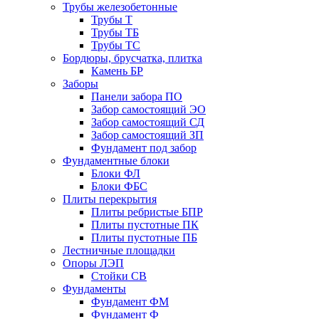
Трубы железобетонные
Трубы Т
Трубы ТБ
Трубы ТС
Бордюры, брусчатка, плитка
Камень БР
Заборы
Панели забора ПО
Забор самостоящий ЭО
Забор самостоящий СД
Забор самостоящий ЗП
Фyндамент под забор
Фундаментные блоки
Блоки ФЛ
Блоки ФБС
Плиты перекрытия
Плиты ребристые БПР
Плиты пустотные ПК
Плиты пустотные ПБ
Лестничные площадки
Опоры ЛЭП
Стойки СВ
Фундаменты
Фyндамент ФМ
Фyндамент Ф