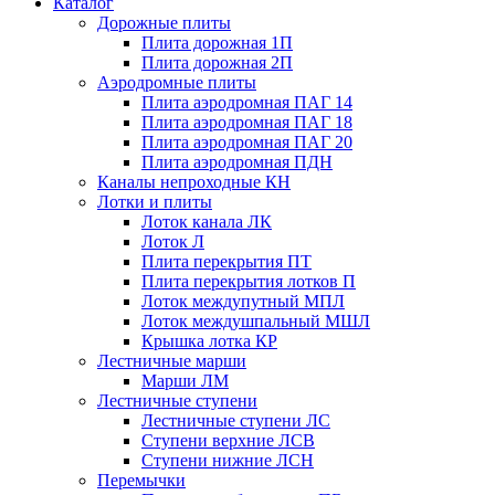
Каталог
Дорожные плиты
Плита дорожная 1П
Плита дорожная 2П
Аэродромные плиты
Плита аэродромная ПАГ 14
Плита аэродромная ПАГ 18
Плита аэродромная ПАГ 20
Плита аэродромная ПДН
Каналы непроходные КН
Лотки и плиты
Лоток канала ЛК
Лоток Л
Плита перекрытия ПТ
Плита перекрытия лотков П
Лоток междупутный МПЛ
Лоток междушпальный МШЛ
Крышка лотка КР
Лестничные марши
Марши ЛМ
Лестничные ступени
Лестничные ступени ЛС
Ступени верхние ЛСВ
Ступени нижние ЛСН
Перемычки