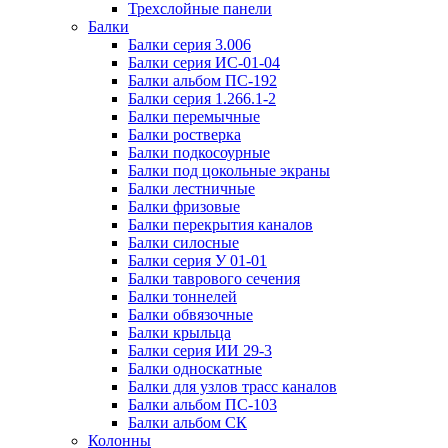
Трехслойные панели
Балки
Балки серия 3.006
Балки серия ИС-01-04
Балки альбом ПС-192
Балки серия 1.266.1-2
Балки перемычные
Балки ростверка
Балки подкосоурные
Балки под цокольные экраны
Балки лестничные
Балки фризовые
Балки перекрытия каналов
Балки силосные
Балки серия У 01-01
Балки таврового сечения
Балки тоннелей
Балки обвязочные
Балки крыльца
Балки серия ИИ 29-3
Балки односкатные
Балки для узлов трасс каналов
Балки альбом ПС-103
Балки альбом СК
Колонны