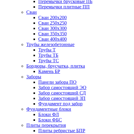
Перемычки брусковые ПБ
Перемычки плитные ПП
Сваи
Сваи 200х200
Сваи 250х250
Сваи 300х300
Сваи 350х350
Сваи 400х400
Трубы железобетонные
Трубы Т
Трубы ТБ
Трубы ТС
Бордюры, брусчатка, плитка
Камень БР
Заборы
Панели забора ПО
Забор самостоящий ЭО
Забор самостоящий СД
Забор самостоящий ЗП
Фyндамент под забор
Фундаментные блоки
Блоки ФЛ
Блоки ФБС
Плиты перекрытия
Плиты ребристые БПР