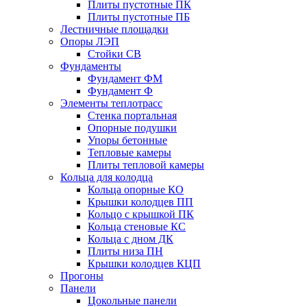
Плиты пустотные ПК
Плиты пустотные ПБ
Лестничные площадки
Опоры ЛЭП
Стойки СВ
Фундаменты
Фyндамент ФМ
Фyндамент Ф
Элементы теплотрасс
Стенка портальная
Опорные подушки
Упоры бетонные
Тепловые камеры
Плиты тепловой камеры
Кольца для колодца
Кольца опорные КО
Крышки колодцев ПП
Кольцо с крышкой ПК
Кольца стеновые КС
Кольца с дном ДК
Плиты низа ПН
Крышки колодцев КЦП
Прогоны
Панели
Цокольные панели