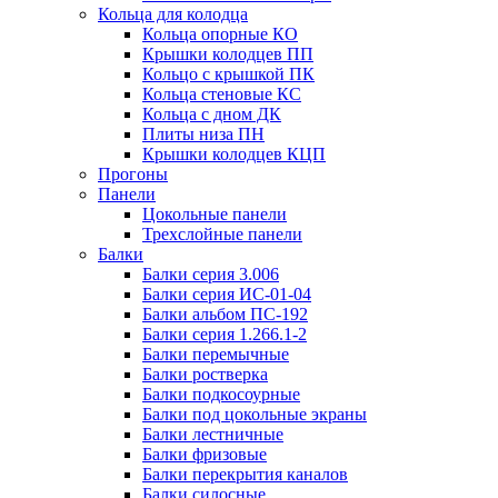
Кольца для колодца
Кольца опорные КО
Крышки колодцев ПП
Кольцо с крышкой ПК
Кольца стеновые КС
Кольца с дном ДК
Плиты низа ПН
Крышки колодцев КЦП
Прогоны
Панели
Цокольные панели
Трехслойные панели
Балки
Балки серия 3.006
Балки серия ИС-01-04
Балки альбом ПС-192
Балки серия 1.266.1-2
Балки перемычные
Балки ростверка
Балки подкосоурные
Балки под цокольные экраны
Балки лестничные
Балки фризовые
Балки перекрытия каналов
Балки силосные