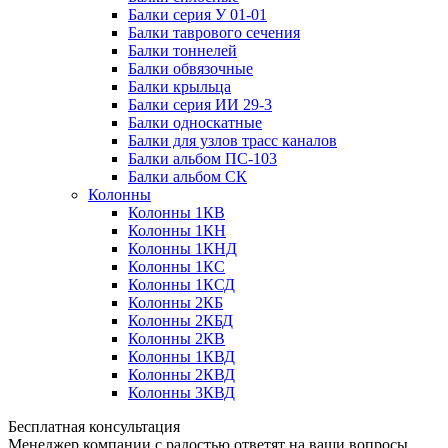
Балки серия У 01-01
Балки таврового сечения
Балки тоннелей
Балки обвязочные
Балки крыльца
Балки серия ИИ 29-3
Балки односкатные
Балки для узлов трасс каналов
Балки альбом ПС-103
Балки альбом СК
Колонны
Колонны 1КВ
Колонны 1КН
Колонны 1КНД
Колонны 1КС
Колонны 1КСД
Колонны 2КБ
Колонны 2КБД
Колонны 2КВ
Колонны 1КВД
Колонны 2КВД
Колонны 3КВД
Бесплатная консультация
Менеджер компании с радостью ответят на ваши вопросы,