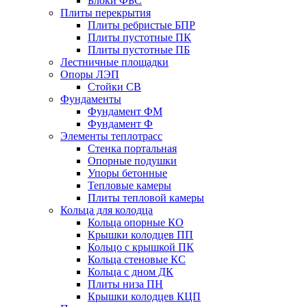
Блоки ФБС
Плиты перекрытия
Плиты ребристые БПР
Плиты пустотные ПК
Плиты пустотные ПБ
Лестничные площадки
Опоры ЛЭП
Стойки СВ
Фундаменты
Фyндамент ФМ
Фyндамент Ф
Элементы теплотрасс
Стенка портальная
Опорные подушки
Упоры бетонные
Тепловые камеры
Плиты тепловой камеры
Кольца для колодца
Кольца опорные КО
Крышки колодцев ПП
Кольцо с крышкой ПК
Кольца стеновые КС
Кольца с дном ДК
Плиты низа ПН
Крышки колодцев КЦП