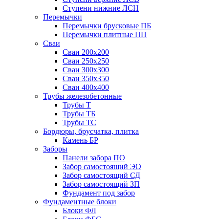
Ступени нижние ЛСН
Перемычки
Перемычки брусковые ПБ
Перемычки плитные ПП
Сваи
Сваи 200х200
Сваи 250х250
Сваи 300х300
Сваи 350х350
Сваи 400х400
Трубы железобетонные
Трубы Т
Трубы ТБ
Трубы ТС
Бордюры, брусчатка, плитка
Камень БР
Заборы
Панели забора ПО
Забор самостоящий ЭО
Забор самостоящий СД
Забор самостоящий ЗП
Фyндамент под забор
Фундаментные блоки
Блоки ФЛ