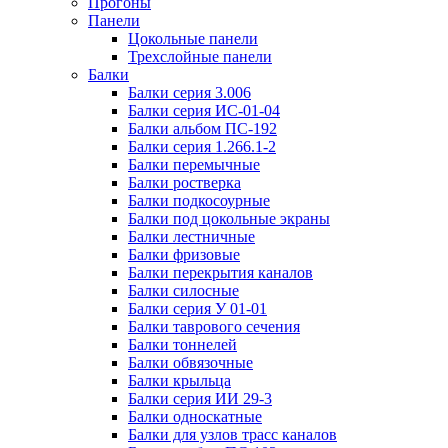
Прогоны
Панели
Цокольные панели
Трехслойные панели
Балки
Балки серия 3.006
Балки серия ИС-01-04
Балки альбом ПС-192
Балки серия 1.266.1-2
Балки перемычные
Балки ростверка
Балки подкосоурные
Балки под цокольные экраны
Балки лестничные
Балки фризовые
Балки перекрытия каналов
Балки силосные
Балки серия У 01-01
Балки таврового сечения
Балки тоннелей
Балки обвязочные
Балки крыльца
Балки серия ИИ 29-3
Балки односкатные
Балки для узлов трасс каналов