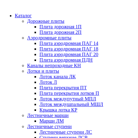
Каталог
Дорожные плиты
Плита дорожная 1П
Плита дорожная 2П
Аэродромные плиты
Плита аэродромная ПАГ 14
Плита аэродромная ПАГ 18
Плита аэродромная ПАГ 20
Плита аэродромная ПДН
Каналы непроходные КН
Лотки и плиты
Лоток канала ЛК
Лоток Л
Плита перекрытия ПТ
Плита перекрытия лотков П
Лоток междупутный МПЛ
Лоток междушпальный МШЛ
Крышка лотка КР
Лестничные марши
Марши ЛМ
Лестничные ступени
Лестничные ступени ЛС
Ступени верхние ЛСВ