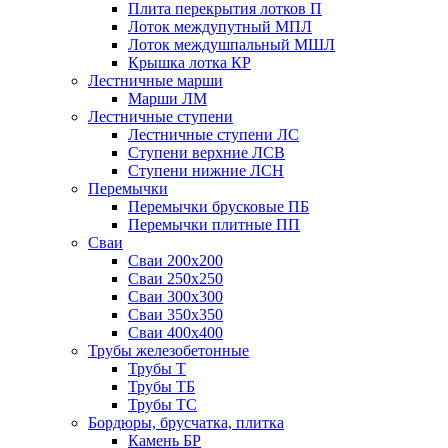
Плита перекрытия лотков П
Лоток междупутный МПЛ
Лоток междушпальный МШЛ
Крышка лотка КР
Лестничные марши
Марши ЛМ
Лестничные ступени
Лестничные ступени ЛС
Ступени верхние ЛСВ
Ступени нижние ЛСН
Перемычки
Перемычки брусковые ПБ
Перемычки плитные ПП
Сваи
Сваи 200х200
Сваи 250х250
Сваи 300х300
Сваи 350х350
Сваи 400х400
Трубы железобетонные
Трубы Т
Трубы ТБ
Трубы ТС
Бордюры, брусчатка, плитка
Камень БР