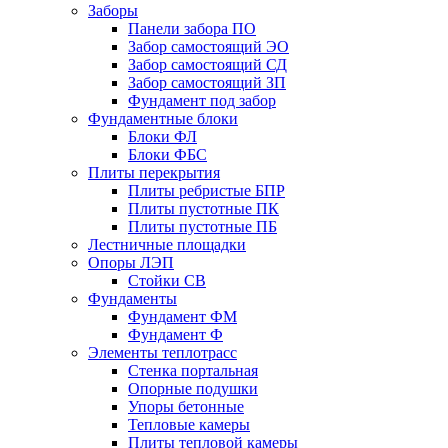
Заборы
Панели забора ПО
Забор самостоящий ЭО
Забор самостоящий СД
Забор самостоящий ЗП
Фyндамент под забор
Фундаментные блоки
Блоки ФЛ
Блоки ФБС
Плиты перекрытия
Плиты ребристые БПР
Плиты пустотные ПК
Плиты пустотные ПБ
Лестничные площадки
Опоры ЛЭП
Стойки СВ
Фундаменты
Фyндамент ФМ
Фyндамент Ф
Элементы теплотрасс
Стенка портальная
Опорные подушки
Упоры бетонные
Тепловые камеры
Плиты тепловой камеры