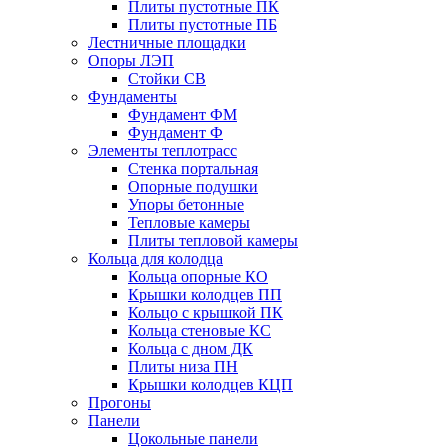
Плиты пустотные ПК
Плиты пустотные ПБ
Лестничные площадки
Опоры ЛЭП
Стойки СВ
Фундаменты
Фyндамент ФМ
Фyндамент Ф
Элементы теплотрасс
Стенка портальная
Опорные подушки
Упоры бетонные
Тепловые камеры
Плиты тепловой камеры
Кольца для колодца
Кольца опорные КО
Крышки колодцев ПП
Кольцо с крышкой ПК
Кольца стеновые КС
Кольца с дном ДК
Плиты низа ПН
Крышки колодцев КЦП
Прогоны
Панели
Цокольные панели