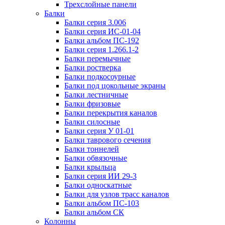
Трехслойные панели
Балки
Балки серия 3.006
Балки серия ИС-01-04
Балки альбом ПС-192
Балки серия 1.266.1-2
Балки перемычные
Балки ростверка
Балки подкосоурные
Балки под цокольные экраны
Балки лестничные
Балки фризовые
Балки перекрытия каналов
Балки силосные
Балки серия У 01-01
Балки таврового сечения
Балки тоннелей
Балки обвязочные
Балки крыльца
Балки серия ИИ 29-3
Балки односкатные
Балки для узлов трасс каналов
Балки альбом ПС-103
Балки альбом СК
Колонны