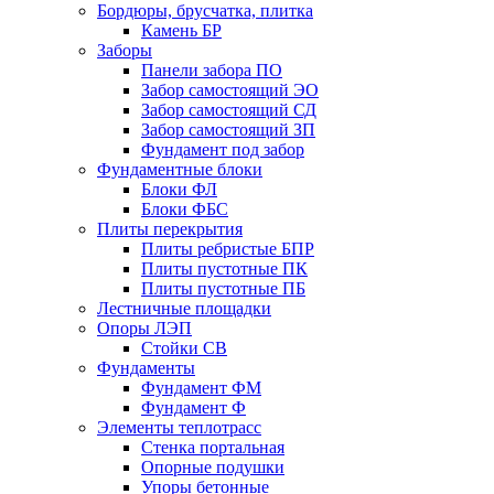
Бордюры, брусчатка, плитка
Камень БР
Заборы
Панели забора ПО
Забор самостоящий ЭО
Забор самостоящий СД
Забор самостоящий ЗП
Фyндамент под забор
Фундаментные блоки
Блоки ФЛ
Блоки ФБС
Плиты перекрытия
Плиты ребристые БПР
Плиты пустотные ПК
Плиты пустотные ПБ
Лестничные площадки
Опоры ЛЭП
Стойки СВ
Фундаменты
Фyндамент ФМ
Фyндамент Ф
Элементы теплотрасс
Стенка портальная
Опорные подушки
Упоры бетонные