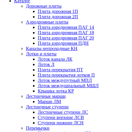
Каталог
Дорожные плиты
Плита дорожная 1П
Плита дорожная 2П
Аэродромные плиты
Плита аэродромная ПАГ 14
Плита аэродромная ПАГ 18
Плита аэродромная ПАГ 20
Плита аэродромная ПДН
Каналы непроходные КН
Лотки и плиты
Лоток канала ЛК
Лоток Л
Плита перекрытия ПТ
Плита перекрытия лотков П
Лоток междупутный МПЛ
Лоток междушпальный МШЛ
Крышка лотка КР
Лестничные марши
Марши ЛМ
Лестничные ступени
Лестничные ступени ЛС
Ступени верхние ЛСВ
Ступени нижние ЛСН
Перемычки