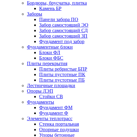
Бордюры, брусчатка, плитка
Камень БР
Заборы
Панели забора ПО
Забор самостоящий ЭО
Забор самостоящий СД
Забор самостоящий ЗП
Фyндамент под забор
Фундаментные блоки
Блоки ФЛ
Блоки ФБС
Плиты перекрытия
Плиты ребристые БПР
Плиты пустотные ПК
Плиты пустотные ПБ
Лестничные площадки
Опоры ЛЭП
Стойки СВ
Фундаменты
Фyндамент ФМ
Фyндамент Ф
Элементы теплотрасс
Стенка портальная
Опорные подушки
Упоры бетонные