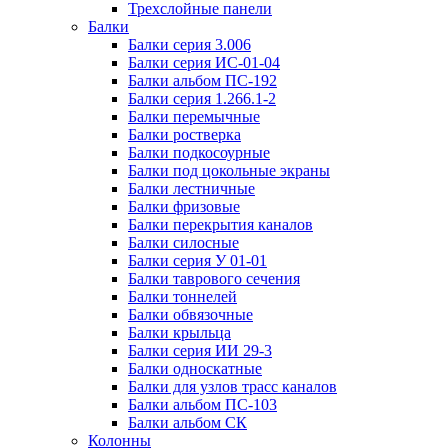
Трехслойные панели
Балки
Балки серия 3.006
Балки серия ИС-01-04
Балки альбом ПС-192
Балки серия 1.266.1-2
Балки перемычные
Балки ростверка
Балки подкосоурные
Балки под цокольные экраны
Балки лестничные
Балки фризовые
Балки перекрытия каналов
Балки силосные
Балки серия У 01-01
Балки таврового сечения
Балки тоннелей
Балки обвязочные
Балки крыльца
Балки серия ИИ 29-3
Балки односкатные
Балки для узлов трасс каналов
Балки альбом ПС-103
Балки альбом СК
Колонны