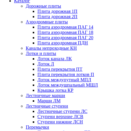
Каталог
Дорожные плиты
Плита дорожная 1П
Плита дорожная 2П
Аэродромные плиты
Плита аэродромная ПАГ 14
Плита аэродромная ПАГ 18
Плита аэродромная ПАГ 20
Плита аэродромная ПДН
Каналы непроходные КН
Лотки и плиты
Лоток канала ЛК
Лоток Л
Плита перекрытия ПТ
Плита перекрытия лотков П
Лоток междупутный МПЛ
Лоток междушпальный МШЛ
Крышка лотка КР
Лестничные марши
Марши ЛМ
Лестничные ступени
Лестничные ступени ЛС
Ступени верхние ЛСВ
Ступени нижние ЛСН
Перемычки