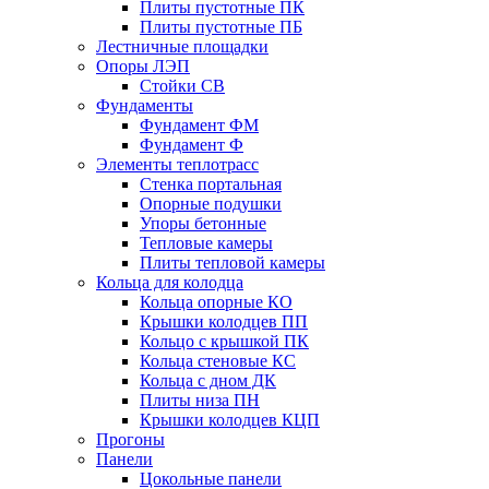
Плиты пустотные ПК
Плиты пустотные ПБ
Лестничные площадки
Опоры ЛЭП
Стойки СВ
Фундаменты
Фyндамент ФМ
Фyндамент Ф
Элементы теплотрасс
Стенка портальная
Опорные подушки
Упоры бетонные
Тепловые камеры
Плиты тепловой камеры
Кольца для колодца
Кольца опорные КО
Крышки колодцев ПП
Кольцо с крышкой ПК
Кольца стеновые КС
Кольца с дном ДК
Плиты низа ПН
Крышки колодцев КЦП
Прогоны
Панели
Цокольные панели