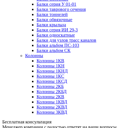
Балки серия У 01-01
Балки таврового сечения
Балки тоннелей
Балки обвязочные
Балки крыльца
Балки серия ИИ 29-3
Балки односкатные
Балки для узлов трасс каналов
Балки альбом ПС-103
Балки альбом СК
Колонны
Колонны 1КВ
Колонны 1КН
Колонны 1КНД
Колонны 1КС
Колонны 1КСД
Колонны 2КБ
Колонны 2КБД
Колонны 2КВ
Колонны 1КВД
Колонны 2КВД
Колонны 3КВД
Бесплатная консультация
Менеджер компании с радостью ответят на ваши вопросы,