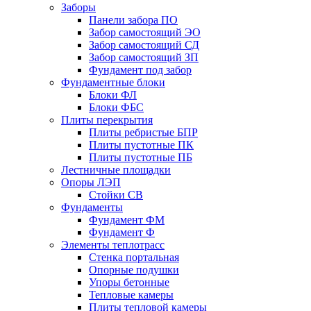
Заборы
Панели забора ПО
Забор самостоящий ЭО
Забор самостоящий СД
Забор самостоящий ЗП
Фyндамент под забор
Фундаментные блоки
Блоки ФЛ
Блоки ФБС
Плиты перекрытия
Плиты ребристые БПР
Плиты пустотные ПК
Плиты пустотные ПБ
Лестничные площадки
Опоры ЛЭП
Стойки СВ
Фундаменты
Фyндамент ФМ
Фyндамент Ф
Элементы теплотрасс
Стенка портальная
Опорные подушки
Упоры бетонные
Тепловые камеры
Плиты тепловой камеры