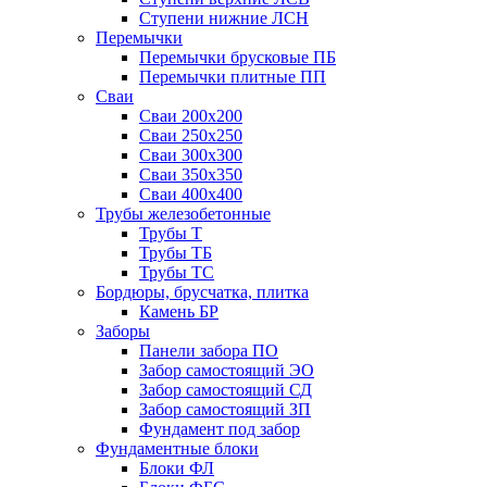
Ступени нижние ЛСН
Перемычки
Перемычки брусковые ПБ
Перемычки плитные ПП
Сваи
Сваи 200х200
Сваи 250х250
Сваи 300х300
Сваи 350х350
Сваи 400х400
Трубы железобетонные
Трубы Т
Трубы ТБ
Трубы ТС
Бордюры, брусчатка, плитка
Камень БР
Заборы
Панели забора ПО
Забор самостоящий ЭО
Забор самостоящий СД
Забор самостоящий ЗП
Фyндамент под забор
Фундаментные блоки
Блоки ФЛ