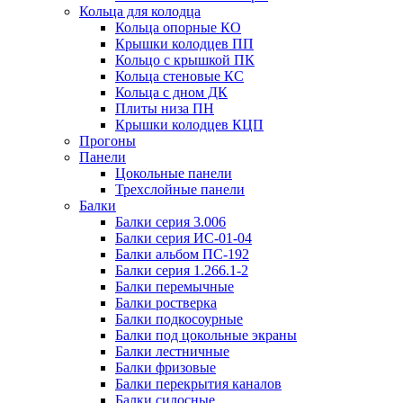
Кольца для колодца
Кольца опорные КО
Крышки колодцев ПП
Кольцо с крышкой ПК
Кольца стеновые КС
Кольца с дном ДК
Плиты низа ПН
Крышки колодцев КЦП
Прогоны
Панели
Цокольные панели
Трехслойные панели
Балки
Балки серия 3.006
Балки серия ИС-01-04
Балки альбом ПС-192
Балки серия 1.266.1-2
Балки перемычные
Балки ростверка
Балки подкосоурные
Балки под цокольные экраны
Балки лестничные
Балки фризовые
Балки перекрытия каналов
Балки силосные