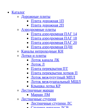
Каталог
Дорожные плиты
Плита дорожная 1П
Плита дорожная 2П
Аэродромные плиты
Плита аэродромная ПАГ 14
Плита аэродромная ПАГ 18
Плита аэродромная ПАГ 20
Плита аэродромная ПДН
Каналы непроходные КН
Лотки и плиты
Лоток канала ЛК
Лоток Л
Плита перекрытия ПТ
Плита перекрытия лотков П
Лоток междупутный МПЛ
Лоток междушпальный МШЛ
Крышка лотка КР
Лестничные марши
Марши ЛМ
Лестничные ступени
Лестничные ступени ЛС
Ступени верхние ЛСВ