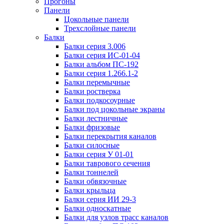
Прогоны
Панели
Цокольные панели
Трехслойные панели
Балки
Балки серия 3.006
Балки серия ИС-01-04
Балки альбом ПС-192
Балки серия 1.266.1-2
Балки перемычные
Балки ростверка
Балки подкосоурные
Балки под цокольные экраны
Балки лестничные
Балки фризовые
Балки перекрытия каналов
Балки силосные
Балки серия У 01-01
Балки таврового сечения
Балки тоннелей
Балки обвязочные
Балки крыльца
Балки серия ИИ 29-3
Балки односкатные
Балки для узлов трасс каналов