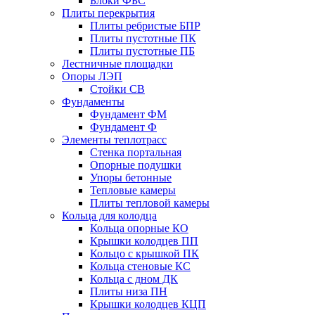
Блоки ФБС
Плиты перекрытия
Плиты ребристые БПР
Плиты пустотные ПК
Плиты пустотные ПБ
Лестничные площадки
Опоры ЛЭП
Стойки СВ
Фундаменты
Фyндамент ФМ
Фyндамент Ф
Элементы теплотрасс
Стенка портальная
Опорные подушки
Упоры бетонные
Тепловые камеры
Плиты тепловой камеры
Кольца для колодца
Кольца опорные КО
Крышки колодцев ПП
Кольцо с крышкой ПК
Кольца стеновые КС
Кольца с дном ДК
Плиты низа ПН
Крышки колодцев КЦП