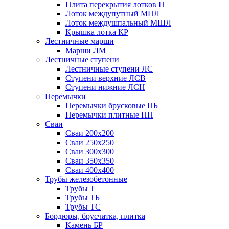
Плита перекрытия лотков П
Лоток междупутный МПЛ
Лоток междушпальный МШЛ
Крышка лотка КР
Лестничные марши
Марши ЛМ
Лестничные ступени
Лестничные ступени ЛС
Ступени верхние ЛСВ
Ступени нижние ЛСН
Перемычки
Перемычки брусковые ПБ
Перемычки плитные ПП
Сваи
Сваи 200х200
Сваи 250х250
Сваи 300х300
Сваи 350х350
Сваи 400х400
Трубы железобетонные
Трубы Т
Трубы ТБ
Трубы ТС
Бордюры, брусчатка, плитка
Камень БР