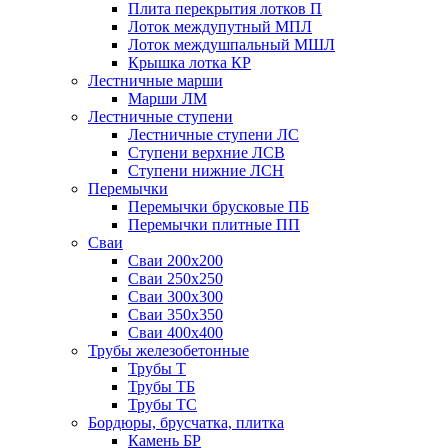
Плита перекрытия лотков П
Лоток междупутный МПЛ
Лоток междушпальный МШЛ
Крышка лотка КР
Лестничные марши
Марши ЛМ
Лестничные ступени
Лестничные ступени ЛС
Ступени верхние ЛСВ
Ступени нижние ЛСН
Перемычки
Перемычки брусковые ПБ
Перемычки плитные ПП
Сваи
Сваи 200х200
Сваи 250х250
Сваи 300х300
Сваи 350х350
Сваи 400х400
Трубы железобетонные
Трубы Т
Трубы ТБ
Трубы ТС
Бордюры, брусчатка, плитка
Камень БР