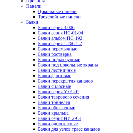
Прогоны
Панели
Цокольные панели
Трехслойные панели
Балки
Балки серия 3.006
Балки серия ИС-01-04
Балки альбом ПС-192
Балки серия 1.266.1-2
Балки перемычные
Балки ростверка
Балки подкосоурные
Балки под цокольные экраны
Балки лестничные
Балки фризовые
Балки перекрытия каналов
Балки силосные
Балки серия У 01-01
Балки таврового сечения
Балки тоннелей
Балки обвязочные
Балки крыльца
Балки серия ИИ 29-3
Балки односкатные
Балки для узлов трасс каналов