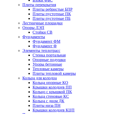
Блоки ФБС
Плиты перекрытия
Плиты ребристые БПР
Плиты пустотные ПК
Плиты пустотные ПБ
Лестничные площадки
Опоры ЛЭП
Стойки СВ
Фундаменты
Фyндамент ФМ
Фyндамент Ф
Элементы теплотрасс
Стенка портальная
Опорные подушки
Упоры бетонные
Тепловые камеры
Плиты тепловой камеры
Кольца для колодца
Кольца опорные КО
Крышки колодцев ПП
Кольцо с крышкой ПК
Кольца стеновые КС
Кольца с дном ДК
Плиты низа ПН
Крышки колодцев КЦП