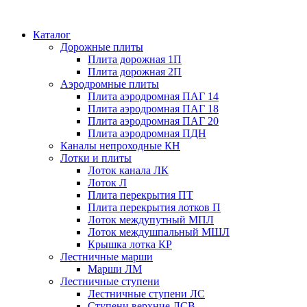
Каталог
Дорожные плиты
Плита дорожная 1П
Плита дорожная 2П
Аэродромные плиты
Плита аэродромная ПАГ 14
Плита аэродромная ПАГ 18
Плита аэродромная ПАГ 20
Плита аэродромная ПДН
Каналы непроходные КН
Лотки и плиты
Лоток канала ЛК
Лоток Л
Плита перекрытия ПТ
Плита перекрытия лотков П
Лоток междупутный МПЛ
Лоток междушпальный МШЛ
Крышка лотка КР
Лестничные марши
Марши ЛМ
Лестничные ступени
Лестничные ступени ЛС
Ступени верхние ЛСВ