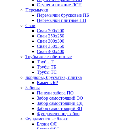
Ступени нижние ЛСН
Перемычки
Перемычки брусковые ПБ
Перемычки плитные ПП
Сваи
Сваи 200х200
Сваи 250х250
Сваи 300х300
Сваи 350х350
Сваи 400х400
Трубы железобетонные
Трубы Т
Трубы ТБ
Трубы ТС
Бордюры, брусчатка, плитка
Камень БР
Заборы
Панели забора ПО
Забор самостоящий ЭО
Забор самостоящий СД
Забор самостоящий ЗП
Фyндамент под забор
Фундаментные блоки
Блоки ФЛ