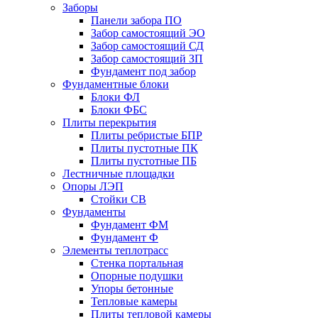
Заборы
Панели забора ПО
Забор самостоящий ЭО
Забор самостоящий СД
Забор самостоящий ЗП
Фyндамент под забор
Фундаментные блоки
Блоки ФЛ
Блоки ФБС
Плиты перекрытия
Плиты ребристые БПР
Плиты пустотные ПК
Плиты пустотные ПБ
Лестничные площадки
Опоры ЛЭП
Стойки СВ
Фундаменты
Фyндамент ФМ
Фyндамент Ф
Элементы теплотрасс
Стенка портальная
Опорные подушки
Упоры бетонные
Тепловые камеры
Плиты тепловой камеры