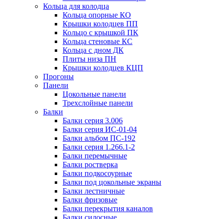
Кольца для колодца
Кольца опорные КО
Крышки колодцев ПП
Кольцо с крышкой ПК
Кольца стеновые КС
Кольца с дном ДК
Плиты низа ПН
Крышки колодцев КЦП
Прогоны
Панели
Цокольные панели
Трехслойные панели
Балки
Балки серия 3.006
Балки серия ИС-01-04
Балки альбом ПС-192
Балки серия 1.266.1-2
Балки перемычные
Балки ростверка
Балки подкосоурные
Балки под цокольные экраны
Балки лестничные
Балки фризовые
Балки перекрытия каналов
Балки силосные