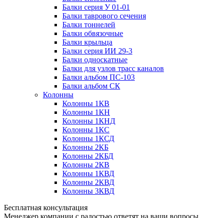
Балки серия У 01-01
Балки таврового сечения
Балки тоннелей
Балки обвязочные
Балки крыльца
Балки серия ИИ 29-3
Балки односкатные
Балки для узлов трасс каналов
Балки альбом ПС-103
Балки альбом СК
Колонны
Колонны 1КВ
Колонны 1КН
Колонны 1КНД
Колонны 1КС
Колонны 1КСД
Колонны 2КБ
Колонны 2КБД
Колонны 2КВ
Колонны 1КВД
Колонны 2КВД
Колонны 3КВД
Бесплатная консультация
Менеджер компании с радостью ответят на ваши вопросы,