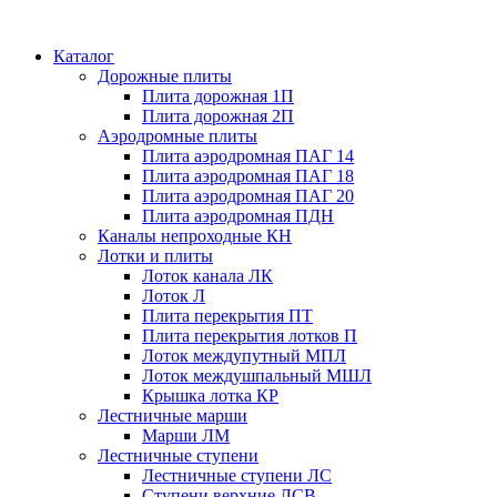
Каталог
Дорожные плиты
Плита дорожная 1П
Плита дорожная 2П
Аэродромные плиты
Плита аэродромная ПАГ 14
Плита аэродромная ПАГ 18
Плита аэродромная ПАГ 20
Плита аэродромная ПДН
Каналы непроходные КН
Лотки и плиты
Лоток канала ЛК
Лоток Л
Плита перекрытия ПТ
Плита перекрытия лотков П
Лоток междупутный МПЛ
Лоток междушпальный МШЛ
Крышка лотка КР
Лестничные марши
Марши ЛМ
Лестничные ступени
Лестничные ступени ЛС
Ступени верхние ЛСВ