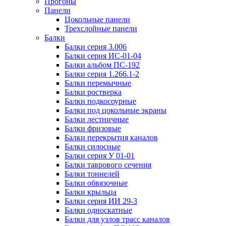
Прогоны
Панели
Цокольные панели
Трехслойные панели
Балки
Балки серия 3.006
Балки серия ИС-01-04
Балки альбом ПС-192
Балки серия 1.266.1-2
Балки перемычные
Балки ростверка
Балки подкосоурные
Балки под цокольные экраны
Балки лестничные
Балки фризовые
Балки перекрытия каналов
Балки силосные
Балки серия У 01-01
Балки таврового сечения
Балки тоннелей
Балки обвязочные
Балки крыльца
Балки серия ИИ 29-3
Балки односкатные
Балки для узлов трасс каналов