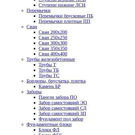
Ступени нижние ЛСН
Перемычки
Перемычки брусковые ПБ
Перемычки плитные ПП
Сваи
Сваи 200х200
Сваи 250х250
Сваи 300х300
Сваи 350х350
Сваи 400х400
Трубы железобетонные
Трубы Т
Трубы ТБ
Трубы ТС
Бордюры, брусчатка, плитка
Камень БР
Заборы
Панели забора ПО
Забор самостоящий ЭО
Забор самостоящий СД
Забор самостоящий ЗП
Фyндамент под забор
Фундаментные блоки
Блоки ФЛ