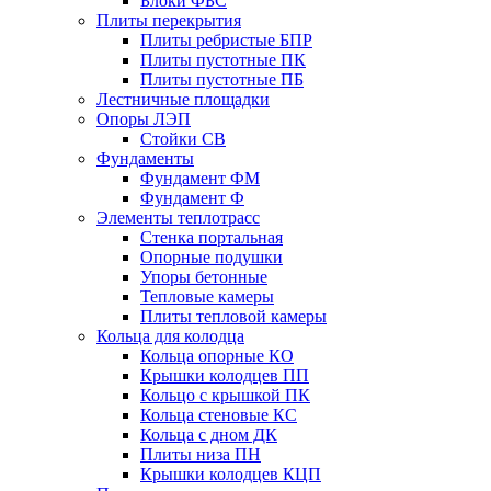
Блоки ФБС
Плиты перекрытия
Плиты ребристые БПР
Плиты пустотные ПК
Плиты пустотные ПБ
Лестничные площадки
Опоры ЛЭП
Стойки СВ
Фундаменты
Фyндамент ФМ
Фyндамент Ф
Элементы теплотрасс
Стенка портальная
Опорные подушки
Упоры бетонные
Тепловые камеры
Плиты тепловой камеры
Кольца для колодца
Кольца опорные КО
Крышки колодцев ПП
Кольцо с крышкой ПК
Кольца стеновые КС
Кольца с дном ДК
Плиты низа ПН
Крышки колодцев КЦП