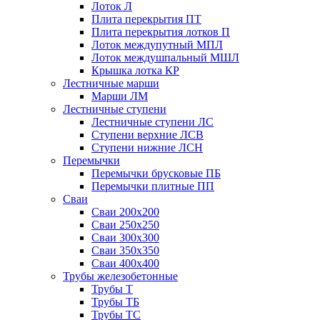
Лоток Л
Плита перекрытия ПТ
Плита перекрытия лотков П
Лоток междупутный МПЛ
Лоток междушпальный МШЛ
Крышка лотка КР
Лестничные марши
Марши ЛМ
Лестничные ступени
Лестничные ступени ЛС
Ступени верхние ЛСВ
Ступени нижние ЛСН
Перемычки
Перемычки брусковые ПБ
Перемычки плитные ПП
Сваи
Сваи 200х200
Сваи 250х250
Сваи 300х300
Сваи 350х350
Сваи 400х400
Трубы железобетонные
Трубы Т
Трубы ТБ
Трубы ТС