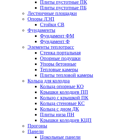
Плиты пустотные ПК
Плиты пустотные ПБ
Лестничные площадки
Опоры ЛЭП
Стойки СВ
Фундаменты
Фyндамент ФМ
Фyндамент Ф
Элементы теплотрасс
Стенка портальная
Опорные подушки
Упоры бетонные
Тепловые камеры
Плиты тепловой камеры
Кольца для колодца
Кольца опорные КО
Крышки колодцев ПП
Кольцо с крышкой ПК
Кольца стеновые КС
Кольца с дном ДК
Плиты низа ПН
Крышки колодцев КЦП
Прогоны
Панели
Цокольные панели