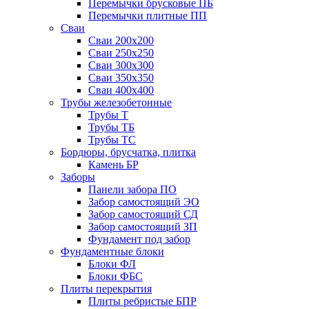
Перемычки брусковые ПБ
Перемычки плитные ПП
Сваи
Сваи 200х200
Сваи 250х250
Сваи 300х300
Сваи 350х350
Сваи 400х400
Трубы железобетонные
Трубы Т
Трубы ТБ
Трубы ТС
Бордюры, брусчатка, плитка
Камень БР
Заборы
Панели забора ПО
Забор самостоящий ЭО
Забор самостоящий СД
Забор самостоящий ЗП
Фyндамент под забор
Фундаментные блоки
Блоки ФЛ
Блоки ФБС
Плиты перекрытия
Плиты ребристые БПР