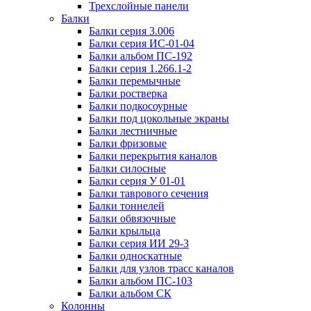
Трехслойные панели
Балки
Балки серия 3.006
Балки серия ИС-01-04
Балки альбом ПС-192
Балки серия 1.266.1-2
Балки перемычные
Балки ростверка
Балки подкосоурные
Балки под цокольные экраны
Балки лестничные
Балки фризовые
Балки перекрытия каналов
Балки силосные
Балки серия У 01-01
Балки таврового сечения
Балки тоннелей
Балки обвязочные
Балки крыльца
Балки серия ИИ 29-3
Балки односкатные
Балки для узлов трасс каналов
Балки альбом ПС-103
Балки альбом СК
Колонны