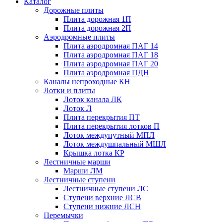
Каталог
Дорожные плиты
Плита дорожная 1П
Плита дорожная 2П
Аэродромные плиты
Плита аэродромная ПАГ 14
Плита аэродромная ПАГ 18
Плита аэродромная ПАГ 20
Плита аэродромная ПДН
Каналы непроходные КН
Лотки и плиты
Лоток канала ЛК
Лоток Л
Плита перекрытия ПТ
Плита перекрытия лотков П
Лоток междупутный МПЛ
Лоток междушпальный МШЛ
Крышка лотка КР
Лестничные марши
Марши ЛМ
Лестничные ступени
Лестничные ступени ЛС
Ступени верхние ЛСВ
Ступени нижние ЛСН
Перемычки