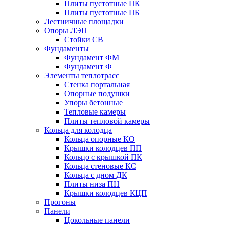
Плиты пустотные ПК
Плиты пустотные ПБ
Лестничные площадки
Опоры ЛЭП
Стойки СВ
Фундаменты
Фyндамент ФМ
Фyндамент Ф
Элементы теплотрасс
Стенка портальная
Опорные подушки
Упоры бетонные
Тепловые камеры
Плиты тепловой камеры
Кольца для колодца
Кольца опорные КО
Крышки колодцев ПП
Кольцо с крышкой ПК
Кольца стеновые КС
Кольца с дном ДК
Плиты низа ПН
Крышки колодцев КЦП
Прогоны
Панели
Цокольные панели