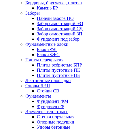
Бордюры, брусчатка, плитка
Камень БР
Заборы
Панели забора ПО
Забор самостоящий ЭО
Забор самостоящий СД
Забор самостоящий ЗП
Фyндамент под забор
Фундаментные блоки
Блоки ФЛ
Блоки ФБС
Плиты перекрытия
Плиты ребристые БПР
Плиты пустотные ПК
Плиты пустотные ПБ
Лестничные площадки
Опоры ЛЭП
Стойки СВ
Фундаменты
Фyндамент ФМ
Фyндамент Ф
Элементы теплотрасс
Стенка портальная
Опорные подушки
Упоры бетонные