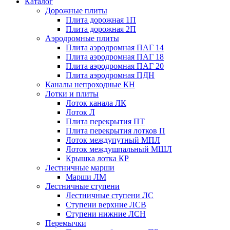
Каталог
Дорожные плиты
Плита дорожная 1П
Плита дорожная 2П
Аэродромные плиты
Плита аэродромная ПАГ 14
Плита аэродромная ПАГ 18
Плита аэродромная ПАГ 20
Плита аэродромная ПДН
Каналы непроходные КН
Лотки и плиты
Лоток канала ЛК
Лоток Л
Плита перекрытия ПТ
Плита перекрытия лотков П
Лоток междупутный МПЛ
Лоток междушпальный МШЛ
Крышка лотка КР
Лестничные марши
Марши ЛМ
Лестничные ступени
Лестничные ступени ЛС
Ступени верхние ЛСВ
Ступени нижние ЛСН
Перемычки