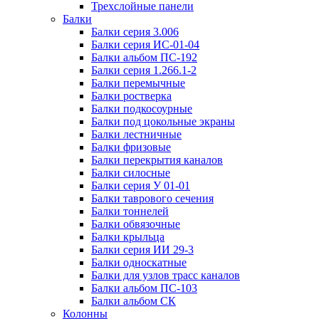
Трехслойные панели
Балки
Балки серия 3.006
Балки серия ИС-01-04
Балки альбом ПС-192
Балки серия 1.266.1-2
Балки перемычные
Балки ростверка
Балки подкосоурные
Балки под цокольные экраны
Балки лестничные
Балки фризовые
Балки перекрытия каналов
Балки силосные
Балки серия У 01-01
Балки таврового сечения
Балки тоннелей
Балки обвязочные
Балки крыльца
Балки серия ИИ 29-3
Балки односкатные
Балки для узлов трасс каналов
Балки альбом ПС-103
Балки альбом СК
Колонны