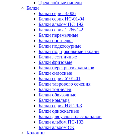
Трехслойные панели
Балки
Балки серия 3.006
Балки серия ИС-01-04
Балки альбом ПС-192
Балки серия 1.266.1-2
Балки перемычные
Балки ростверка
Балки подкосоурные
Балки под цокольные экраны
Балки лестничные
Балки фризовые
Балки перекрытия каналов
Балки силосные
Балки серия У 01-01
Балки таврового сечения
Балки тоннелей
Балки обвязочные
Балки крыльца
Балки серия ИИ 29-3
Балки односкатные
Балки для узлов трасс каналов
Балки альбом ПС-103
Балки альбом СК
Колонны