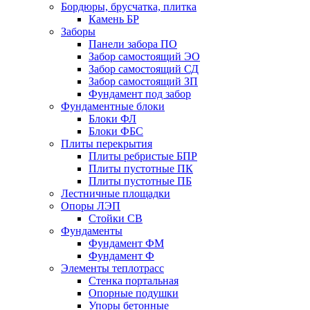
Бордюры, брусчатка, плитка
Камень БР
Заборы
Панели забора ПО
Забор самостоящий ЭО
Забор самостоящий СД
Забор самостоящий ЗП
Фyндамент под забор
Фундаментные блоки
Блоки ФЛ
Блоки ФБС
Плиты перекрытия
Плиты ребристые БПР
Плиты пустотные ПК
Плиты пустотные ПБ
Лестничные площадки
Опоры ЛЭП
Стойки СВ
Фундаменты
Фyндамент ФМ
Фyндамент Ф
Элементы теплотрасс
Стенка портальная
Опорные подушки
Упоры бетонные