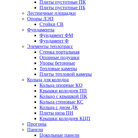
Плиты пустотные ПК
Плиты пустотные ПБ
Лестничные площадки
Опоры ЛЭП
Стойки СВ
Фундаменты
Фyндамент ФМ
Фyндамент Ф
Элементы теплотрасс
Стенка портальная
Опорные подушки
Упоры бетонные
Тепловые камеры
Плиты тепловой камеры
Кольца для колодца
Кольца опорные КО
Крышки колодцев ПП
Кольцо с крышкой ПК
Кольца стеновые КС
Кольца с дном ДК
Плиты низа ПН
Крышки колодцев КЦП
Прогоны
Панели
Цокольные панели