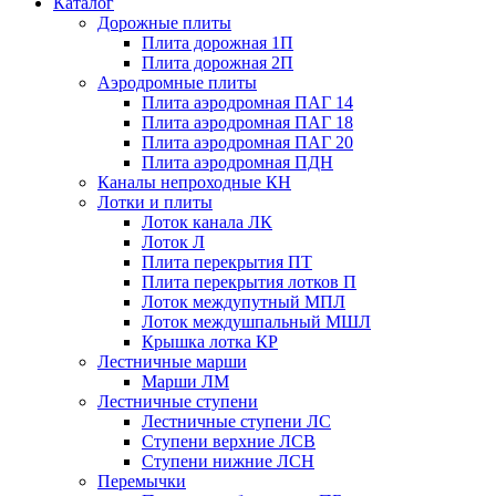
Каталог
Дорожные плиты
Плита дорожная 1П
Плита дорожная 2П
Аэродромные плиты
Плита аэродромная ПАГ 14
Плита аэродромная ПАГ 18
Плита аэродромная ПАГ 20
Плита аэродромная ПДН
Каналы непроходные КН
Лотки и плиты
Лоток канала ЛК
Лоток Л
Плита перекрытия ПТ
Плита перекрытия лотков П
Лоток междупутный МПЛ
Лоток междушпальный МШЛ
Крышка лотка КР
Лестничные марши
Марши ЛМ
Лестничные ступени
Лестничные ступени ЛС
Ступени верхние ЛСВ
Ступени нижние ЛСН
Перемычки