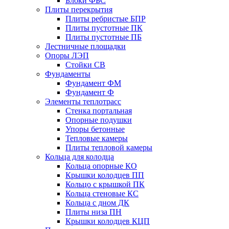
Блоки ФБС
Плиты перекрытия
Плиты ребристые БПР
Плиты пустотные ПК
Плиты пустотные ПБ
Лестничные площадки
Опоры ЛЭП
Стойки СВ
Фундаменты
Фyндамент ФМ
Фyндамент Ф
Элементы теплотрасс
Стенка портальная
Опорные подушки
Упоры бетонные
Тепловые камеры
Плиты тепловой камеры
Кольца для колодца
Кольца опорные КО
Крышки колодцев ПП
Кольцо с крышкой ПК
Кольца стеновые КС
Кольца с дном ДК
Плиты низа ПН
Крышки колодцев КЦП