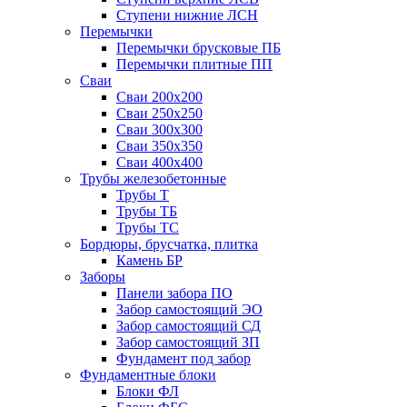
Ступени нижние ЛСН
Перемычки
Перемычки брусковые ПБ
Перемычки плитные ПП
Сваи
Сваи 200х200
Сваи 250х250
Сваи 300х300
Сваи 350х350
Сваи 400х400
Трубы железобетонные
Трубы Т
Трубы ТБ
Трубы ТС
Бордюры, брусчатка, плитка
Камень БР
Заборы
Панели забора ПО
Забор самостоящий ЭО
Забор самостоящий СД
Забор самостоящий ЗП
Фyндамент под забор
Фундаментные блоки
Блоки ФЛ