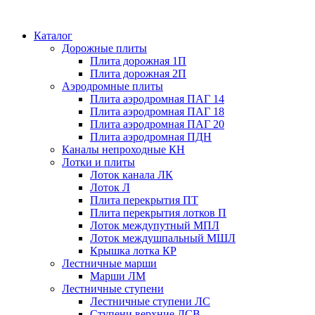
Каталог
Дорожные плиты
Плита дорожная 1П
Плита дорожная 2П
Аэродромные плиты
Плита аэродромная ПАГ 14
Плита аэродромная ПАГ 18
Плита аэродромная ПАГ 20
Плита аэродромная ПДН
Каналы непроходные КН
Лотки и плиты
Лоток канала ЛК
Лоток Л
Плита перекрытия ПТ
Плита перекрытия лотков П
Лоток междупутный МПЛ
Лоток междушпальный МШЛ
Крышка лотка КР
Лестничные марши
Марши ЛМ
Лестничные ступени
Лестничные ступени ЛС
Ступени верхние ЛСВ