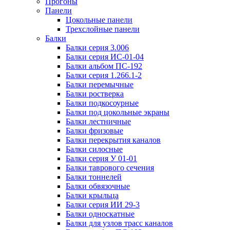
Прогоны
Панели
Цокольные панели
Трехслойные панели
Балки
Балки серия 3.006
Балки серия ИС-01-04
Балки альбом ПС-192
Балки серия 1.266.1-2
Балки перемычные
Балки ростверка
Балки подкосоурные
Балки под цокольные экраны
Балки лестничные
Балки фризовые
Балки перекрытия каналов
Балки силосные
Балки серия У 01-01
Балки таврового сечения
Балки тоннелей
Балки обвязочные
Балки крыльца
Балки серия ИИ 29-3
Балки односкатные
Балки для узлов трасс каналов