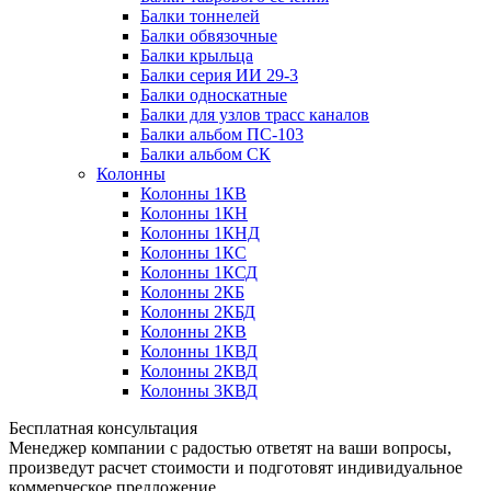
Балки тоннелей
Балки обвязочные
Балки крыльца
Балки серия ИИ 29-3
Балки односкатные
Балки для узлов трасс каналов
Балки альбом ПС-103
Балки альбом СК
Колонны
Колонны 1КВ
Колонны 1КН
Колонны 1КНД
Колонны 1КС
Колонны 1КСД
Колонны 2КБ
Колонны 2КБД
Колонны 2КВ
Колонны 1КВД
Колонны 2КВД
Колонны 3КВД
Бесплатная консультация
Менеджер компании с радостью ответят на ваши вопросы,
произведут расчет стоимости и подготовят индивидуальное
коммерческое предложение