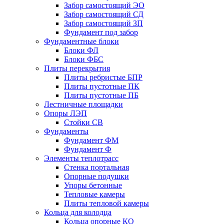
Забор самостоящий ЭО
Забор самостоящий СД
Забор самостоящий ЗП
Фyндамент под забор
Фундаментные блоки
Блоки ФЛ
Блоки ФБС
Плиты перекрытия
Плиты ребристые БПР
Плиты пустотные ПК
Плиты пустотные ПБ
Лестничные площадки
Опоры ЛЭП
Стойки СВ
Фундаменты
Фyндамент ФМ
Фyндамент Ф
Элементы теплотрасс
Стенка портальная
Опорные подушки
Упоры бетонные
Тепловые камеры
Плиты тепловой камеры
Кольца для колодца
Кольца опорные КО