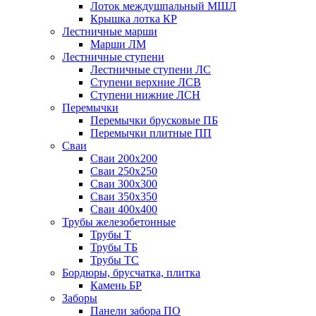
Лоток междушпальный МШЛ
Крышка лотка КР
Лестничные марши
Марши ЛМ
Лестничные ступени
Лестничные ступени ЛС
Ступени верхние ЛСВ
Ступени нижние ЛСН
Перемычки
Перемычки брусковые ПБ
Перемычки плитные ПП
Сваи
Сваи 200х200
Сваи 250х250
Сваи 300х300
Сваи 350х350
Сваи 400х400
Трубы железобетонные
Трубы Т
Трубы ТБ
Трубы ТС
Бордюры, брусчатка, плитка
Камень БР
Заборы
Панели забора ПО