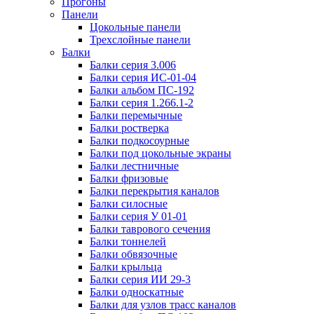
Прогоны
Панели
Цокольные панели
Трехслойные панели
Балки
Балки серия 3.006
Балки серия ИС-01-04
Балки альбом ПС-192
Балки серия 1.266.1-2
Балки перемычные
Балки ростверка
Балки подкосоурные
Балки под цокольные экраны
Балки лестничные
Балки фризовые
Балки перекрытия каналов
Балки силосные
Балки серия У 01-01
Балки таврового сечения
Балки тоннелей
Балки обвязочные
Балки крыльца
Балки серия ИИ 29-3
Балки односкатные
Балки для узлов трасс каналов