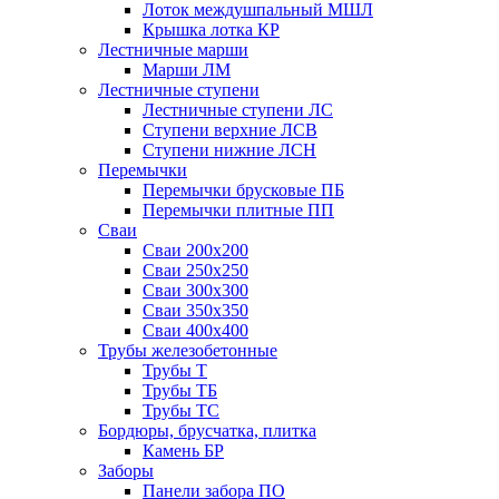
Лоток междушпальный МШЛ
Крышка лотка КР
Лестничные марши
Марши ЛМ
Лестничные ступени
Лестничные ступени ЛС
Ступени верхние ЛСВ
Ступени нижние ЛСН
Перемычки
Перемычки брусковые ПБ
Перемычки плитные ПП
Сваи
Сваи 200х200
Сваи 250х250
Сваи 300х300
Сваи 350х350
Сваи 400х400
Трубы железобетонные
Трубы Т
Трубы ТБ
Трубы ТС
Бордюры, брусчатка, плитка
Камень БР
Заборы
Панели забора ПО