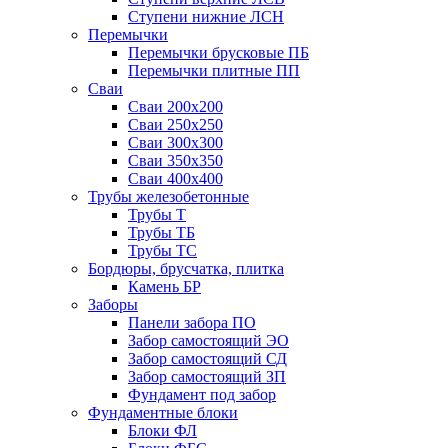
Ступени нижние ЛСН
Перемычки
Перемычки брусковые ПБ
Перемычки плитные ПП
Сваи
Сваи 200х200
Сваи 250х250
Сваи 300х300
Сваи 350х350
Сваи 400х400
Трубы железобетонные
Трубы Т
Трубы ТБ
Трубы ТС
Бордюры, брусчатка, плитка
Камень БР
Заборы
Панели забора ПО
Забор самостоящий ЭО
Забор самостоящий СД
Забор самостоящий ЗП
Фyндамент под забор
Фундаментные блоки
Блоки ФЛ