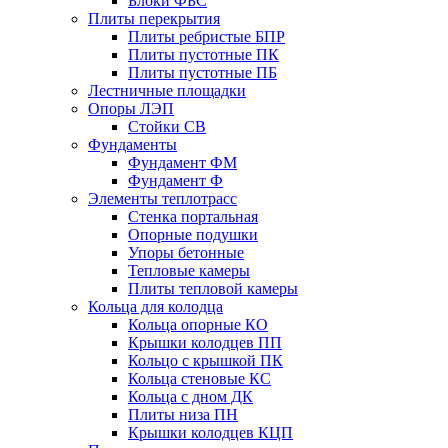
Блоки ФБС
Плиты перекрытия
Плиты ребристые БПР
Плиты пустотные ПК
Плиты пустотные ПБ
Лестничные площадки
Опоры ЛЭП
Стойки СВ
Фундаменты
Фyндамент ФМ
Фyндамент Ф
Элементы теплотрасс
Стенка портальная
Опорные подушки
Упоры бетонные
Тепловые камеры
Плиты тепловой камеры
Кольца для колодца
Кольца опорные КО
Крышки колодцев ПП
Кольцо с крышкой ПК
Кольца стеновые КС
Кольца с дном ДК
Плиты низа ПН
Крышки колодцев КЦП