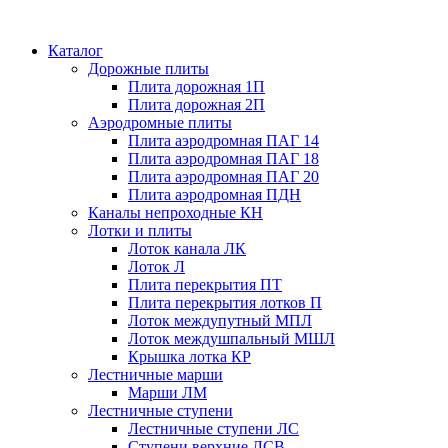
Каталог
Дорожные плиты
Плита дорожная 1П
Плита дорожная 2П
Аэродромные плиты
Плита аэродромная ПАГ 14
Плита аэродромная ПАГ 18
Плита аэродромная ПАГ 20
Плита аэродромная ПДН
Каналы непроходные КН
Лотки и плиты
Лоток канала ЛК
Лоток Л
Плита перекрытия ПТ
Плита перекрытия лотков П
Лоток междупутный МПЛ
Лоток междушпальный МШЛ
Крышка лотка КР
Лестничные марши
Марши ЛМ
Лестничные ступени
Лестничные ступени ЛС
Ступени верхние ЛСВ