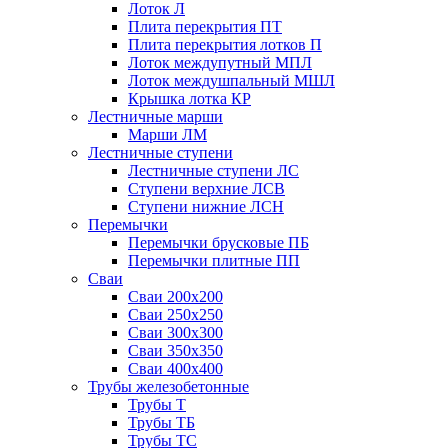
Лоток Л
Плита перекрытия ПТ
Плита перекрытия лотков П
Лоток междупутный МПЛ
Лоток междушпальный МШЛ
Крышка лотка КР
Лестничные марши
Марши ЛМ
Лестничные ступени
Лестничные ступени ЛС
Ступени верхние ЛСВ
Ступени нижние ЛСН
Перемычки
Перемычки брусковые ПБ
Перемычки плитные ПП
Сваи
Сваи 200х200
Сваи 250х250
Сваи 300х300
Сваи 350х350
Сваи 400х400
Трубы железобетонные
Трубы Т
Трубы ТБ
Трубы ТС