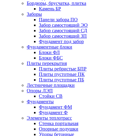
Бордюры, брусчатка, плитка
Камень БР
Заборы
Панели забора ПО
Забор самостоящий ЭО
Забор самостоящий СД
Забор самостоящий ЗП
Фyндамент под забор
Фундаментные блоки
Блоки ФЛ
Блоки ФБС
Плиты перекрытия
Плиты ребристые БПР
Плиты пустотные ПК
Плиты пустотные ПБ
Лестничные площадки
Опоры ЛЭП
Стойки СВ
Фундаменты
Фyндамент ФМ
Фyндамент Ф
Элементы теплотрасс
Стенка портальная
Опорные подушки
Упоры бетонные