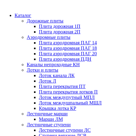
Каталог
Дорожные плиты
Плита дорожная 1П
Плита дорожная 2П
Аэродромные плиты
Плита аэродромная ПАГ 14
Плита аэродромная ПАГ 18
Плита аэродромная ПАГ 20
Плита аэродромная ПДН
Каналы непроходные КН
Лотки и плиты
Лоток канала ЛК
Лоток Л
Плита перекрытия ПТ
Плита перекрытия лотков П
Лоток междупутный МПЛ
Лоток междушпальный МШЛ
Крышка лотка КР
Лестничные марши
Марши ЛМ
Лестничные ступени
Лестничные ступени ЛС
Ступени верхние ЛСВ