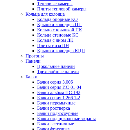
Тепловые камеры
Плиты тепловой камеры
Кольца для колодца
Кольца опорные КО
Крышки колодцев ПП
Кольцо с крышкой ПК
Кольца стеновые КС
Кольца с дном ДК
Плиты низа ПН
Крышки колодцев КЦП
Прогоны
Панели
Цокольные панели
Трехслойные панели
Балки
Балки серия 3.006
Балки серия ИС-01-04
Балки альбом ПС-192
Балки серия 1.266.1-2
Балки перемычные
Балки ростверка
Балки подкосоурные
Балки под цокольные экраны
Балки лестничные
Балки фризовые