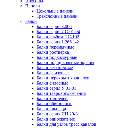
Прогоны
Панели
Цокольные панели
Трехслойные панели
Балки
Балки серия 3.006
Балки серия ИС-01-04
Балки альбом ПС-192
Балки серия 1.266.1-2
Балки перемычные
Балки ростверка
Балки подкосоурные
Балки под цокольные экраны
Балки лестничные
Балки фризовые
Балки перекрытия каналов
Балки силосные
Балки серия У 01-01
Балки таврового сечения
Балки тоннелей
Балки обвязочные
Балки крыльца
Балки серия ИИ 29-3
Балки односкатные
Балки для узлов трасс каналов