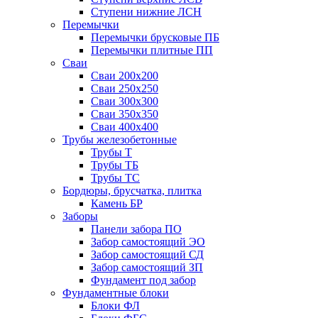
Ступени нижние ЛСН
Перемычки
Перемычки брусковые ПБ
Перемычки плитные ПП
Сваи
Сваи 200х200
Сваи 250х250
Сваи 300х300
Сваи 350х350
Сваи 400х400
Трубы железобетонные
Трубы Т
Трубы ТБ
Трубы ТС
Бордюры, брусчатка, плитка
Камень БР
Заборы
Панели забора ПО
Забор самостоящий ЭО
Забор самостоящий СД
Забор самостоящий ЗП
Фyндамент под забор
Фундаментные блоки
Блоки ФЛ