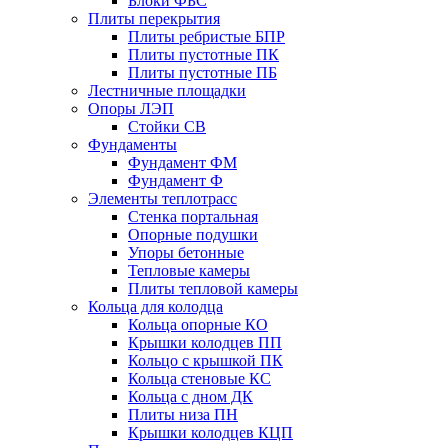
Блоки ФБС
Плиты перекрытия
Плиты ребристые БПР
Плиты пустотные ПК
Плиты пустотные ПБ
Лестничные площадки
Опоры ЛЭП
Стойки СВ
Фундаменты
Фyндамент ФМ
Фyндамент Ф
Элементы теплотрасс
Стенка портальная
Опорные подушки
Упоры бетонные
Тепловые камеры
Плиты тепловой камеры
Кольца для колодца
Кольца опорные КО
Крышки колодцев ПП
Кольцо с крышкой ПК
Кольца стеновые КС
Кольца с дном ДК
Плиты низа ПН
Крышки колодцев КЦП