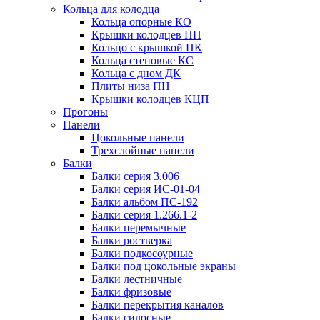
Кольца для колодца
Кольца опорные КО
Крышки колодцев ПП
Кольцо с крышкой ПК
Кольца стеновые КС
Кольца с дном ДК
Плиты низа ПН
Крышки колодцев КЦП
Прогоны
Панели
Цокольные панели
Трехслойные панели
Балки
Балки серия 3.006
Балки серия ИС-01-04
Балки альбом ПС-192
Балки серия 1.266.1-2
Балки перемычные
Балки ростверка
Балки подкосоурные
Балки под цокольные экраны
Балки лестничные
Балки фризовые
Балки перекрытия каналов
Балки силосные