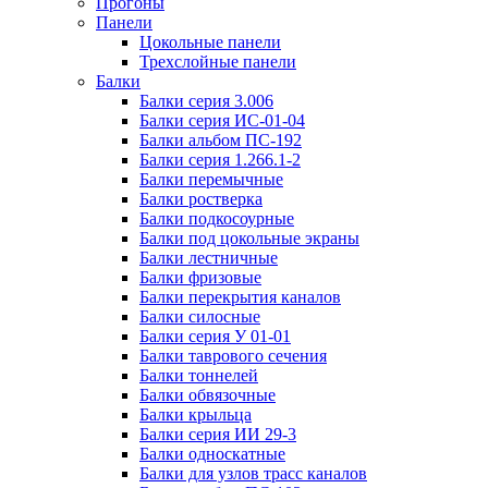
Прогоны
Панели
Цокольные панели
Трехслойные панели
Балки
Балки серия 3.006
Балки серия ИС-01-04
Балки альбом ПС-192
Балки серия 1.266.1-2
Балки перемычные
Балки ростверка
Балки подкосоурные
Балки под цокольные экраны
Балки лестничные
Балки фризовые
Балки перекрытия каналов
Балки силосные
Балки серия У 01-01
Балки таврового сечения
Балки тоннелей
Балки обвязочные
Балки крыльца
Балки серия ИИ 29-3
Балки односкатные
Балки для узлов трасс каналов