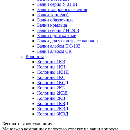
Балки серия У 01-01
Балки таврового сечения
Балки тоннелей
Балки обвязочные
Балки крыльца
Балки серия ИИ 29-3
Балки односкатные
Балки для узлов трасс каналов
Балки альбом ПС-103
Балки альбом СК
Колонны
Колонны 1КВ
Колонны 1КН
Колонны 1КНД
Колонны 1КС
Колонны 1КСД
Колонны 2КБ
Колонны 2КБД
Колонны 2КВ
Колонны 1КВД
Колонны 2КВД
Колонны 3КВД
Бесплатная консультация
Менеджер компании с радостью ответят на ваши вопросы,