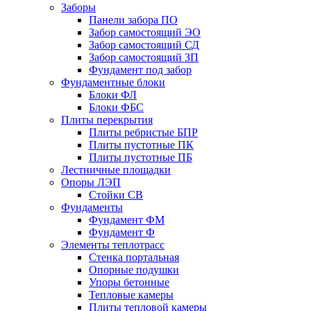
Заборы
Панели забора ПО
Забор самостоящий ЭО
Забор самостоящий СД
Забор самостоящий ЗП
Фyндамент под забор
Фундаментные блоки
Блоки ФЛ
Блоки ФБС
Плиты перекрытия
Плиты ребристые БПР
Плиты пустотные ПК
Плиты пустотные ПБ
Лестничные площадки
Опоры ЛЭП
Стойки СВ
Фундаменты
Фyндамент ФМ
Фyндамент Ф
Элементы теплотрасс
Стенка портальная
Опорные подушки
Упоры бетонные
Тепловые камеры
Плиты тепловой камеры