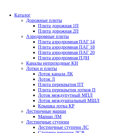
Каталог
Дорожные плиты
Плита дорожная 1П
Плита дорожная 2П
Аэродромные плиты
Плита аэродромная ПАГ 14
Плита аэродромная ПАГ 18
Плита аэродромная ПАГ 20
Плита аэродромная ПДН
Каналы непроходные КН
Лотки и плиты
Лоток канала ЛК
Лоток Л
Плита перекрытия ПТ
Плита перекрытия лотков П
Лоток междупутный МПЛ
Лоток междушпальный МШЛ
Крышка лотка КР
Лестничные марши
Марши ЛМ
Лестничные ступени
Лестничные ступени ЛС
Ступени верхние ЛСВ