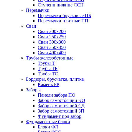
Ступени нижние ЛСН
Перемычки
Перемычки брусковые ПБ
Перемычки плитные ПП
Сваи
Сваи 200х200
Сваи 250х250
Сваи 300х300
Сваи 350х350
Сваи 400х400
Трубы железобетонные
Трубы Т
Трубы ТБ
Трубы ТС
Бордюры, брусчатка, плитка
Камень БР
Заборы
Панели забора ПО
Забор самостоящий ЭО
Забор самостоящий СД
Забор самостоящий ЗП
Фyндамент под забор
Фундаментные блоки
Блоки ФЛ