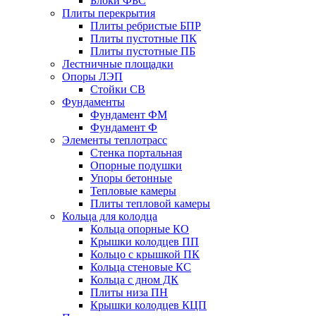
Блоки ФБС
Плиты перекрытия
Плиты ребристые БПР
Плиты пустотные ПК
Плиты пустотные ПБ
Лестничные площадки
Опоры ЛЭП
Стойки СВ
Фундаменты
Фyндамент ФМ
Фyндамент Ф
Элементы теплотрасс
Стенка портальная
Опорные подушки
Упоры бетонные
Тепловые камеры
Плиты тепловой камеры
Кольца для колодца
Кольца опорные КО
Крышки колодцев ПП
Кольцо с крышкой ПК
Кольца стеновые КС
Кольца с дном ДК
Плиты низа ПН
Крышки колодцев КЦП