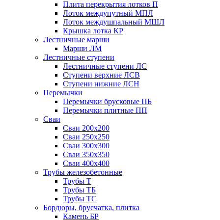
Плита перекрытия лотков П
Лоток междупутный МПЛ
Лоток междушпальный МШЛ
Крышка лотка КР
Лестничные марши
Марши ЛМ
Лестничные ступени
Лестничные ступени ЛС
Ступени верхние ЛСВ
Ступени нижние ЛСН
Перемычки
Перемычки брусковые ПБ
Перемычки плитные ПП
Сваи
Сваи 200х200
Сваи 250х250
Сваи 300х300
Сваи 350х350
Сваи 400х400
Трубы железобетонные
Трубы Т
Трубы ТБ
Трубы ТС
Бордюры, брусчатка, плитка
Камень БР