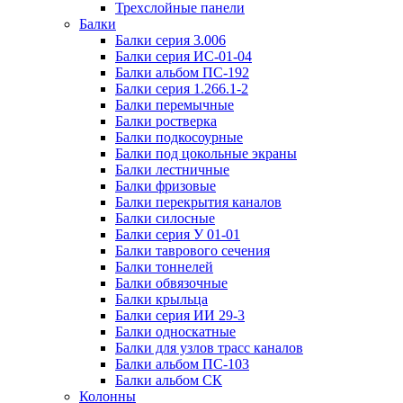
Трехслойные панели
Балки
Балки серия 3.006
Балки серия ИС-01-04
Балки альбом ПС-192
Балки серия 1.266.1-2
Балки перемычные
Балки ростверка
Балки подкосоурные
Балки под цокольные экраны
Балки лестничные
Балки фризовые
Балки перекрытия каналов
Балки силосные
Балки серия У 01-01
Балки таврового сечения
Балки тоннелей
Балки обвязочные
Балки крыльца
Балки серия ИИ 29-3
Балки односкатные
Балки для узлов трасс каналов
Балки альбом ПС-103
Балки альбом СК
Колонны