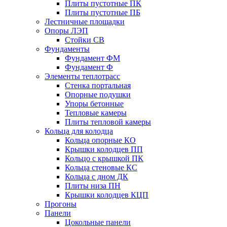
Плиты пустотные ПК
Плиты пустотные ПБ
Лестничные площадки
Опоры ЛЭП
Стойки СВ
Фундаменты
Фyндамент ФМ
Фyндамент Ф
Элементы теплотрасс
Стенка портальная
Опорные подушки
Упоры бетонные
Тепловые камеры
Плиты тепловой камеры
Кольца для колодца
Кольца опорные КО
Крышки колодцев ПП
Кольцо с крышкой ПК
Кольца стеновые КС
Кольца с дном ДК
Плиты низа ПН
Крышки колодцев КЦП
Прогоны
Панели
Цокольные панели