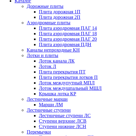
Каталог
Дорожные плиты
Плита дорожная 1П
Плита дорожная 2П
Аэродромные плиты
Плита аэродромная ПАГ 14
Плита аэродромная ПАГ 18
Плита аэродромная ПАГ 20
Плита аэродромная ПДН
Каналы непроходные КН
Лотки и плиты
Лоток канала ЛК
Лоток Л
Плита перекрытия ПТ
Плита перекрытия лотков П
Лоток междупутный МПЛ
Лоток междушпальный МШЛ
Крышка лотка КР
Лестничные марши
Марши ЛМ
Лестничные ступени
Лестничные ступени ЛС
Ступени верхние ЛСВ
Ступени нижние ЛСН
Перемычки