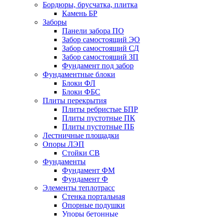
Бордюры, брусчатка, плитка
Камень БР
Заборы
Панели забора ПО
Забор самостоящий ЭО
Забор самостоящий СД
Забор самостоящий ЗП
Фyндамент под забор
Фундаментные блоки
Блоки ФЛ
Блоки ФБС
Плиты перекрытия
Плиты ребристые БПР
Плиты пустотные ПК
Плиты пустотные ПБ
Лестничные площадки
Опоры ЛЭП
Стойки СВ
Фундаменты
Фyндамент ФМ
Фyндамент Ф
Элементы теплотрасс
Стенка портальная
Опорные подушки
Упоры бетонные