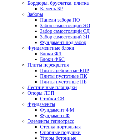
Бордюры, брусчатка, плитка
Камень БР
Заборы
Панели забора ПО
Забор самостоящий ЭО
Забор самостоящий СД
Забор самостоящий ЗП
Фyндамент под забор
Фундаментные блоки
Блоки ФЛ
Блоки ФБС
Плиты перекрытия
Плиты ребристые БПР
Плиты пустотные ПК
Плиты пустотные ПБ
Лестничные площадки
Опоры ЛЭП
Стойки СВ
Фундаменты
Фyндамент ФМ
Фyндамент Ф
Элементы теплотрасс
Стенка портальная
Опорные подушки
Упоры бетонные