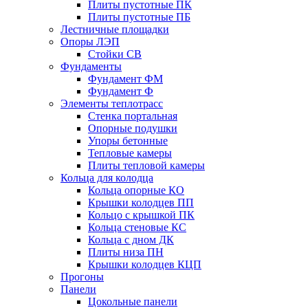
Плиты пустотные ПК
Плиты пустотные ПБ
Лестничные площадки
Опоры ЛЭП
Стойки СВ
Фундаменты
Фyндамент ФМ
Фyндамент Ф
Элементы теплотрасс
Стенка портальная
Опорные подушки
Упоры бетонные
Тепловые камеры
Плиты тепловой камеры
Кольца для колодца
Кольца опорные КО
Крышки колодцев ПП
Кольцо с крышкой ПК
Кольца стеновые КС
Кольца с дном ДК
Плиты низа ПН
Крышки колодцев КЦП
Прогоны
Панели
Цокольные панели