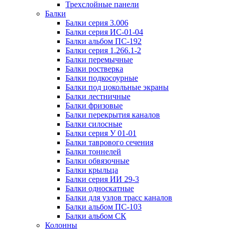
Трехслойные панели
Балки
Балки серия 3.006
Балки серия ИС-01-04
Балки альбом ПС-192
Балки серия 1.266.1-2
Балки перемычные
Балки ростверка
Балки подкосоурные
Балки под цокольные экраны
Балки лестничные
Балки фризовые
Балки перекрытия каналов
Балки силосные
Балки серия У 01-01
Балки таврового сечения
Балки тоннелей
Балки обвязочные
Балки крыльца
Балки серия ИИ 29-3
Балки односкатные
Балки для узлов трасс каналов
Балки альбом ПС-103
Балки альбом СК
Колонны