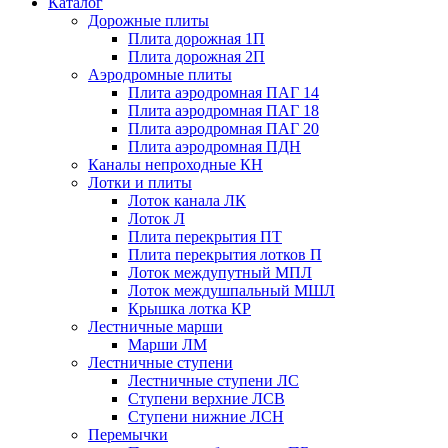
Каталог
Дорожные плиты
Плита дорожная 1П
Плита дорожная 2П
Аэродромные плиты
Плита аэродромная ПАГ 14
Плита аэродромная ПАГ 18
Плита аэродромная ПАГ 20
Плита аэродромная ПДН
Каналы непроходные КН
Лотки и плиты
Лоток канала ЛК
Лоток Л
Плита перекрытия ПТ
Плита перекрытия лотков П
Лоток междупутный МПЛ
Лоток междушпальный МШЛ
Крышка лотка КР
Лестничные марши
Марши ЛМ
Лестничные ступени
Лестничные ступени ЛС
Ступени верхние ЛСВ
Ступени нижние ЛСН
Перемычки