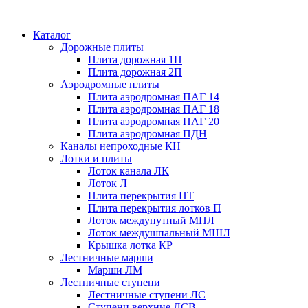
Каталог
Дорожные плиты
Плита дорожная 1П
Плита дорожная 2П
Аэродромные плиты
Плита аэродромная ПАГ 14
Плита аэродромная ПАГ 18
Плита аэродромная ПАГ 20
Плита аэродромная ПДН
Каналы непроходные КН
Лотки и плиты
Лоток канала ЛК
Лоток Л
Плита перекрытия ПТ
Плита перекрытия лотков П
Лоток междупутный МПЛ
Лоток междушпальный МШЛ
Крышка лотка КР
Лестничные марши
Марши ЛМ
Лестничные ступени
Лестничные ступени ЛС
Ступени верхние ЛСВ