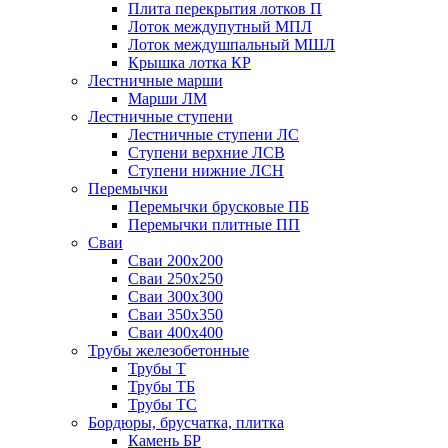
Плита перекрытия лотков П
Лоток междупутный МПЛ
Лоток междушпальный МШЛ
Крышка лотка КР
Лестничные марши
Марши ЛМ
Лестничные ступени
Лестничные ступени ЛС
Ступени верхние ЛСВ
Ступени нижние ЛСН
Перемычки
Перемычки брусковые ПБ
Перемычки плитные ПП
Сваи
Сваи 200х200
Сваи 250х250
Сваи 300х300
Сваи 350х350
Сваи 400х400
Трубы железобетонные
Трубы Т
Трубы ТБ
Трубы ТС
Бордюры, брусчатка, плитка
Камень БР