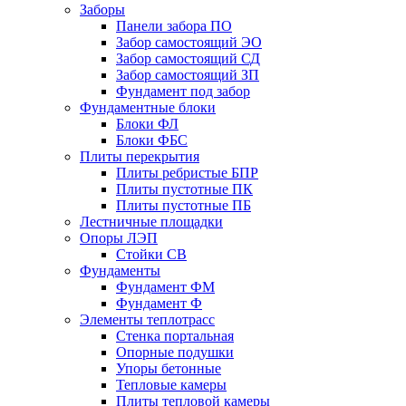
Заборы
Панели забора ПО
Забор самостоящий ЭО
Забор самостоящий СД
Забор самостоящий ЗП
Фyндамент под забор
Фундаментные блоки
Блоки ФЛ
Блоки ФБС
Плиты перекрытия
Плиты ребристые БПР
Плиты пустотные ПК
Плиты пустотные ПБ
Лестничные площадки
Опоры ЛЭП
Стойки СВ
Фундаменты
Фyндамент ФМ
Фyндамент Ф
Элементы теплотрасс
Стенка портальная
Опорные подушки
Упоры бетонные
Тепловые камеры
Плиты тепловой камеры