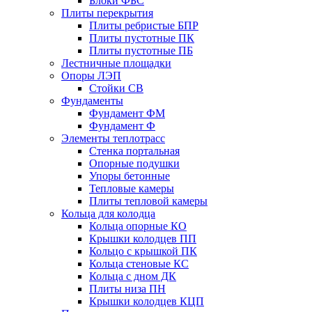
Блоки ФБС
Плиты перекрытия
Плиты ребристые БПР
Плиты пустотные ПК
Плиты пустотные ПБ
Лестничные площадки
Опоры ЛЭП
Стойки СВ
Фундаменты
Фyндамент ФМ
Фyндамент Ф
Элементы теплотрасс
Стенка портальная
Опорные подушки
Упоры бетонные
Тепловые камеры
Плиты тепловой камеры
Кольца для колодца
Кольца опорные КО
Крышки колодцев ПП
Кольцо с крышкой ПК
Кольца стеновые КС
Кольца с дном ДК
Плиты низа ПН
Крышки колодцев КЦП