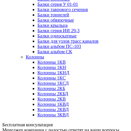
Балки серия У 01-01
Балки таврового сечения
Балки тоннелей
Балки обвязочные
Балки крыльца
Балки серия ИИ 29-3
Балки односкатные
Балки для узлов трасс каналов
Балки альбом ПС-103
Балки альбом СК
Колонны
Колонны 1КВ
Колонны 1КН
Колонны 1КНД
Колонны 1КС
Колонны 1КСД
Колонны 2КБ
Колонны 2КБД
Колонны 2КВ
Колонны 1КВД
Колонны 2КВД
Колонны 3КВД
Бесплатная консультация
Менеджер компании с радостью ответят на ваши вопросы,