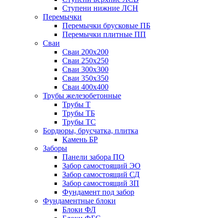
Ступени нижние ЛСН
Перемычки
Перемычки брусковые ПБ
Перемычки плитные ПП
Сваи
Сваи 200х200
Сваи 250х250
Сваи 300х300
Сваи 350х350
Сваи 400х400
Трубы железобетонные
Трубы Т
Трубы ТБ
Трубы ТС
Бордюры, брусчатка, плитка
Камень БР
Заборы
Панели забора ПО
Забор самостоящий ЭО
Забор самостоящий СД
Забор самостоящий ЗП
Фyндамент под забор
Фундаментные блоки
Блоки ФЛ