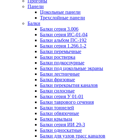
Прогоны
Панели
Цокольные панели
Трехслойные панели
Балки
Балки серия 3.006
Балки серия ИС-01-04
Балки альбом ПС-192
Балки серия 1.266.1-2
Балки перемычные
Балки ростверка
Балки подкосоурные
Балки под цокольные экраны
Балки лестничные
Балки фризовые
Балки перекрытия каналов
Балки силосные
Балки серия У 01-01
Балки таврового сечения
Балки тоннелей
Балки обвязочные
Балки крыльца
Балки серия ИИ 29-3
Балки односкатные
Балки для узлов трасс каналов