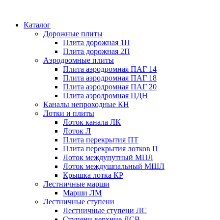
Каталог
Дорожные плиты
Плита дорожная 1П
Плита дорожная 2П
Аэродромные плиты
Плита аэродромная ПАГ 14
Плита аэродромная ПАГ 18
Плита аэродромная ПАГ 20
Плита аэродромная ПДН
Каналы непроходные КН
Лотки и плиты
Лоток канала ЛК
Лоток Л
Плита перекрытия ПТ
Плита перекрытия лотков П
Лоток междупутный МПЛ
Лоток междушпальный МШЛ
Крышка лотка КР
Лестничные марши
Марши ЛМ
Лестничные ступени
Лестничные ступени ЛС
Ступени верхние ЛСВ