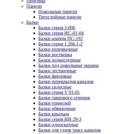
Прогоны
Панели
Цокольные панели
Трехслойные панели
Балки
Балки серия 3.006
Балки серия ИС-01-04
Балки альбом ПС-192
Балки серия 1.266.1-2
Балки перемычные
Балки ростверка
Балки подкосоурные
Балки под цокольные экраны
Балки лестничные
Балки фризовые
Балки перекрытия каналов
Балки силосные
Балки серия У 01-01
Балки таврового сечения
Балки тоннелей
Балки обвязочные
Балки крыльца
Балки серия ИИ 29-3
Балки односкатные
Балки для узлов трасс каналов