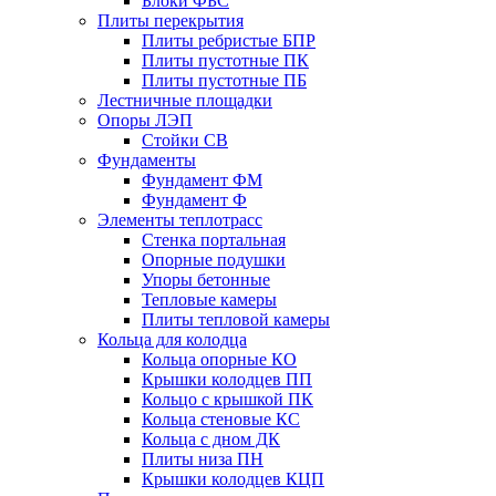
Блоки ФБС
Плиты перекрытия
Плиты ребристые БПР
Плиты пустотные ПК
Плиты пустотные ПБ
Лестничные площадки
Опоры ЛЭП
Стойки СВ
Фундаменты
Фyндамент ФМ
Фyндамент Ф
Элементы теплотрасс
Стенка портальная
Опорные подушки
Упоры бетонные
Тепловые камеры
Плиты тепловой камеры
Кольца для колодца
Кольца опорные КО
Крышки колодцев ПП
Кольцо с крышкой ПК
Кольца стеновые КС
Кольца с дном ДК
Плиты низа ПН
Крышки колодцев КЦП