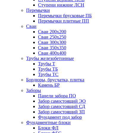
Ступени нижние ЛСН
Перемычки
Перемычки брусковые ПБ
Перемычки плитные ПП
Сваи
Сваи 200х200
Сваи 250х250
Сваи 300х300
Сваи 350х350
Сваи 400х400
Трубы железобетонные
Трубы Т
Трубы ТБ
Трубы ТС
Бордюры, брусчатка, плитка
Камень БР
Заборы
Панели забора ПО
Забор самостоящий ЭО
Забор самостоящий СД
Забор самостоящий ЗП
Фyндамент под забор
Фундаментные блоки
Блоки ФЛ