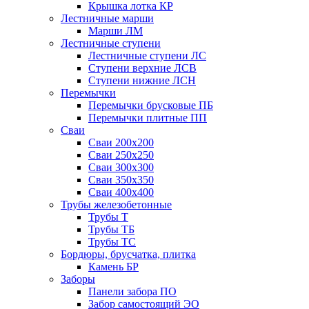
Крышка лотка КР
Лестничные марши
Марши ЛМ
Лестничные ступени
Лестничные ступени ЛС
Ступени верхние ЛСВ
Ступени нижние ЛСН
Перемычки
Перемычки брусковые ПБ
Перемычки плитные ПП
Сваи
Сваи 200х200
Сваи 250х250
Сваи 300х300
Сваи 350х350
Сваи 400х400
Трубы железобетонные
Трубы Т
Трубы ТБ
Трубы ТС
Бордюры, брусчатка, плитка
Камень БР
Заборы
Панели забора ПО
Забор самостоящий ЭО