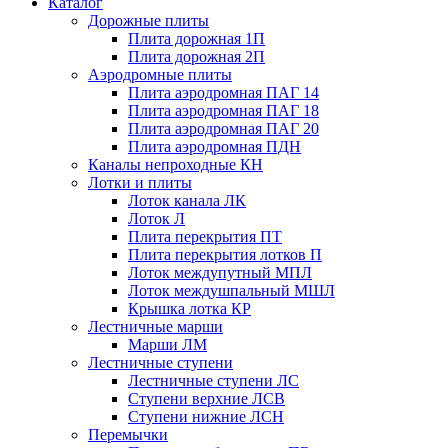
Каталог
Дорожные плиты
Плита дорожная 1П
Плита дорожная 2П
Аэродромные плиты
Плита аэродромная ПАГ 14
Плита аэродромная ПАГ 18
Плита аэродромная ПАГ 20
Плита аэродромная ПДН
Каналы непроходные КН
Лотки и плиты
Лоток канала ЛК
Лоток Л
Плита перекрытия ПТ
Плита перекрытия лотков П
Лоток междупутный МПЛ
Лоток междушпальный МШЛ
Крышка лотка КР
Лестничные марши
Марши ЛМ
Лестничные ступени
Лестничные ступени ЛС
Ступени верхние ЛСВ
Ступени нижние ЛСН
Перемычки