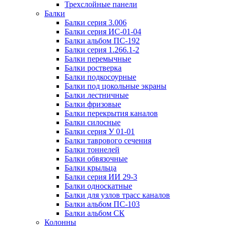
Трехслойные панели
Балки
Балки серия 3.006
Балки серия ИС-01-04
Балки альбом ПС-192
Балки серия 1.266.1-2
Балки перемычные
Балки ростверка
Балки подкосоурные
Балки под цокольные экраны
Балки лестничные
Балки фризовые
Балки перекрытия каналов
Балки силосные
Балки серия У 01-01
Балки таврового сечения
Балки тоннелей
Балки обвязочные
Балки крыльца
Балки серия ИИ 29-3
Балки односкатные
Балки для узлов трасс каналов
Балки альбом ПС-103
Балки альбом СК
Колонны