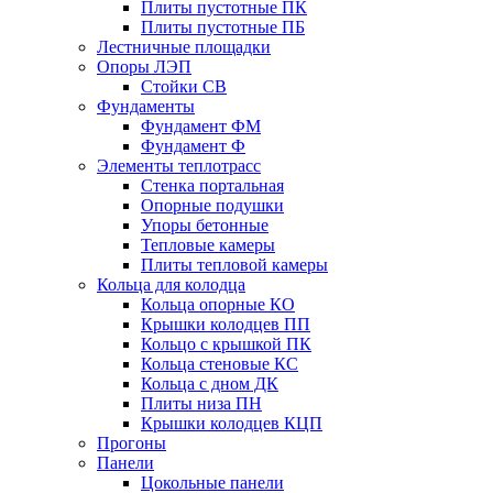
Плиты пустотные ПК
Плиты пустотные ПБ
Лестничные площадки
Опоры ЛЭП
Стойки СВ
Фундаменты
Фyндамент ФМ
Фyндамент Ф
Элементы теплотрасс
Стенка портальная
Опорные подушки
Упоры бетонные
Тепловые камеры
Плиты тепловой камеры
Кольца для колодца
Кольца опорные КО
Крышки колодцев ПП
Кольцо с крышкой ПК
Кольца стеновые КС
Кольца с дном ДК
Плиты низа ПН
Крышки колодцев КЦП
Прогоны
Панели
Цокольные панели