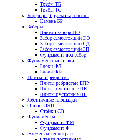
Трубы ТБ
Трубы ТС
Бордюры, брусчатка, плитка
Камень БР
Заборы
Панели забора ПО
Забор самостоящий ЭО
Забор самостоящий СД
Забор самостоящий ЗП
Фyндамент под забор
Фундаментные блоки
Блоки ФЛ
Блоки ФБС
Плиты перекрытия
Плиты ребристые БПР
Плиты пустотные ПК
Плиты пустотные ПБ
Лестничные площадки
Опоры ЛЭП
Стойки СВ
Фундаменты
Фyндамент ФМ
Фyндамент Ф
Элементы теплотрасс
Стенка портальная