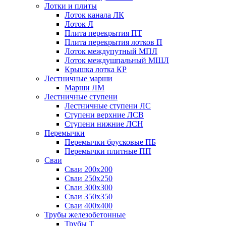
Лотки и плиты
Лоток канала ЛК
Лоток Л
Плита перекрытия ПТ
Плита перекрытия лотков П
Лоток междупутный МПЛ
Лоток междушпальный МШЛ
Крышка лотка КР
Лестничные марши
Марши ЛМ
Лестничные ступени
Лестничные ступени ЛС
Ступени верхние ЛСВ
Ступени нижние ЛСН
Перемычки
Перемычки брусковые ПБ
Перемычки плитные ПП
Сваи
Сваи 200х200
Сваи 250х250
Сваи 300х300
Сваи 350х350
Сваи 400х400
Трубы железобетонные
Трубы Т