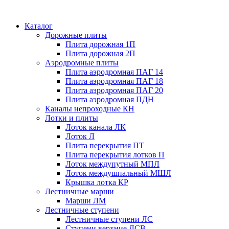
Каталог
Дорожные плиты
Плита дорожная 1П
Плита дорожная 2П
Аэродромные плиты
Плита аэродромная ПАГ 14
Плита аэродромная ПАГ 18
Плита аэродромная ПАГ 20
Плита аэродромная ПДН
Каналы непроходные КН
Лотки и плиты
Лоток канала ЛК
Лоток Л
Плита перекрытия ПТ
Плита перекрытия лотков П
Лоток междупутный МПЛ
Лоток междушпальный МШЛ
Крышка лотка КР
Лестничные марши
Марши ЛМ
Лестничные ступени
Лестничные ступени ЛС
Ступени верхние ЛСВ