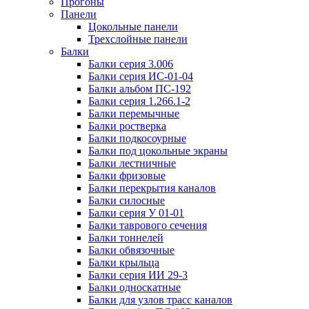
Прогоны
Панели
Цокольные панели
Трехслойные панели
Балки
Балки серия 3.006
Балки серия ИС-01-04
Балки альбом ПС-192
Балки серия 1.266.1-2
Балки перемычные
Балки ростверка
Балки подкосоурные
Балки под цокольные экраны
Балки лестничные
Балки фризовые
Балки перекрытия каналов
Балки силосные
Балки серия У 01-01
Балки таврового сечения
Балки тоннелей
Балки обвязочные
Балки крыльца
Балки серия ИИ 29-3
Балки односкатные
Балки для узлов трасс каналов