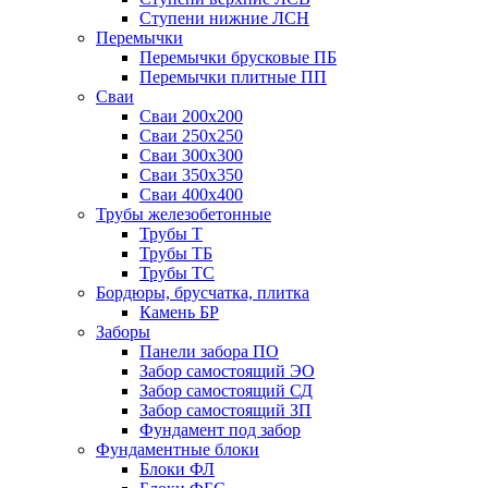
Ступени нижние ЛСН
Перемычки
Перемычки брусковые ПБ
Перемычки плитные ПП
Сваи
Сваи 200х200
Сваи 250х250
Сваи 300х300
Сваи 350х350
Сваи 400х400
Трубы железобетонные
Трубы Т
Трубы ТБ
Трубы ТС
Бордюры, брусчатка, плитка
Камень БР
Заборы
Панели забора ПО
Забор самостоящий ЭО
Забор самостоящий СД
Забор самостоящий ЗП
Фyндамент под забор
Фундаментные блоки
Блоки ФЛ