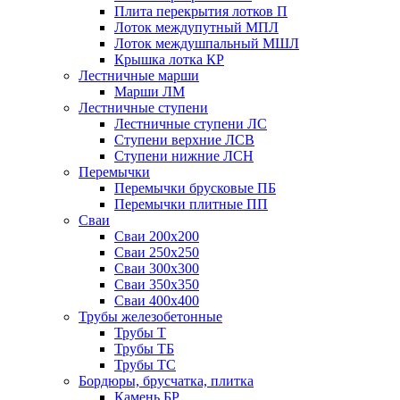
Плита перекрытия лотков П
Лоток междупутный МПЛ
Лоток междушпальный МШЛ
Крышка лотка КР
Лестничные марши
Марши ЛМ
Лестничные ступени
Лестничные ступени ЛС
Ступени верхние ЛСВ
Ступени нижние ЛСН
Перемычки
Перемычки брусковые ПБ
Перемычки плитные ПП
Сваи
Сваи 200х200
Сваи 250х250
Сваи 300х300
Сваи 350х350
Сваи 400х400
Трубы железобетонные
Трубы Т
Трубы ТБ
Трубы ТС
Бордюры, брусчатка, плитка
Камень БР