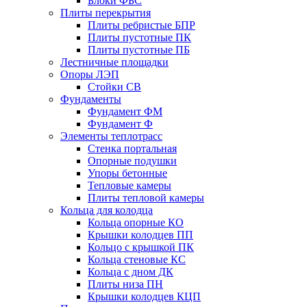
Блоки ФБС
Плиты перекрытия
Плиты ребристые БПР
Плиты пустотные ПК
Плиты пустотные ПБ
Лестничные площадки
Опоры ЛЭП
Стойки СВ
Фундаменты
Фyндамент ФМ
Фyндамент Ф
Элементы теплотрасс
Стенка портальная
Опорные подушки
Упоры бетонные
Тепловые камеры
Плиты тепловой камеры
Кольца для колодца
Кольца опорные КО
Крышки колодцев ПП
Кольцо с крышкой ПК
Кольца стеновые КС
Кольца с дном ДК
Плиты низа ПН
Крышки колодцев КЦП