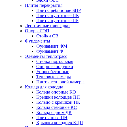
Блоки ФБС
Плиты перекрытия
Плиты ребристые БПР
Плиты пустотные ПК
Плиты пустотные ПБ
Лестничные площадки
Опоры ЛЭП
Стойки СВ
Фундаменты
Фyндамент ФМ
Фyндамент Ф
Элементы теплотрасс
Стенка портальная
Опорные подушки
Упоры бетонные
Тепловые камеры
Плиты тепловой камеры
Кольца для колодца
Кольца опорные КО
Крышки колодцев ПП
Кольцо с крышкой ПК
Кольца стеновые КС
Кольца с дном ДК
Плиты низа ПН
Крышки колодцев КЦП