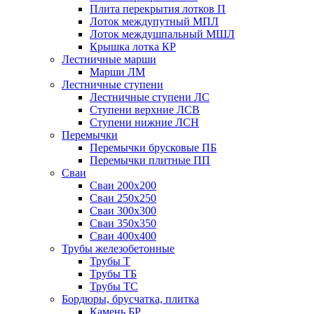
Плита перекрытия лотков П
Лоток междупутный МПЛ
Лоток междушпальный МШЛ
Крышка лотка КР
Лестничные марши
Марши ЛМ
Лестничные ступени
Лестничные ступени ЛС
Ступени верхние ЛСВ
Ступени нижние ЛСН
Перемычки
Перемычки брусковые ПБ
Перемычки плитные ПП
Сваи
Сваи 200х200
Сваи 250х250
Сваи 300х300
Сваи 350х350
Сваи 400х400
Трубы железобетонные
Трубы Т
Трубы ТБ
Трубы ТС
Бордюры, брусчатка, плитка
Камень БР