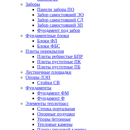
Заборы
Панели забора ПО
Забор самостоящий ЭО
Забор самостоящий СД
Забор самостоящий ЗП
Фyндамент под забор
Фундаментные блоки
Блоки ФЛ
Блоки ФБС
Плиты перекрытия
Плиты ребристые БПР
Плиты пустотные ПК
Плиты пустотные ПБ
Лестничные площадки
Опоры ЛЭП
Стойки СВ
Фундаменты
Фyндамент ФМ
Фyндамент Ф
Элементы теплотрасс
Стенка портальная
Опорные подушки
Упоры бетонные
Тепловые камеры
Плиты тепловой камеры