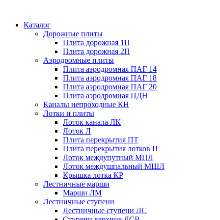
Каталог
Дорожные плиты
Плита дорожная 1П
Плита дорожная 2П
Аэродромные плиты
Плита аэродромная ПАГ 14
Плита аэродромная ПАГ 18
Плита аэродромная ПАГ 20
Плита аэродромная ПДН
Каналы непроходные КН
Лотки и плиты
Лоток канала ЛК
Лоток Л
Плита перекрытия ПТ
Плита перекрытия лотков П
Лоток междупутный МПЛ
Лоток междушпальный МШЛ
Крышка лотка КР
Лестничные марши
Марши ЛМ
Лестничные ступени
Лестничные ступени ЛС
Ступени верхние ЛСВ