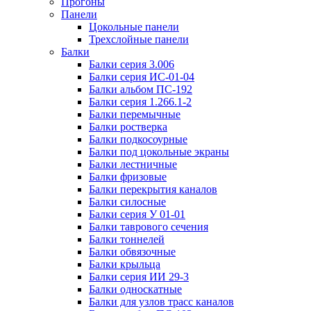
Прогоны
Панели
Цокольные панели
Трехслойные панели
Балки
Балки серия 3.006
Балки серия ИС-01-04
Балки альбом ПС-192
Балки серия 1.266.1-2
Балки перемычные
Балки ростверка
Балки подкосоурные
Балки под цокольные экраны
Балки лестничные
Балки фризовые
Балки перекрытия каналов
Балки силосные
Балки серия У 01-01
Балки таврового сечения
Балки тоннелей
Балки обвязочные
Балки крыльца
Балки серия ИИ 29-3
Балки односкатные
Балки для узлов трасс каналов