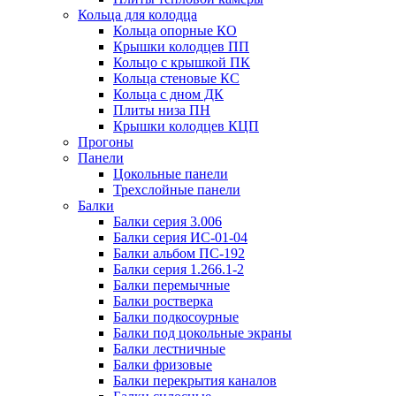
Кольца для колодца
Кольца опорные КО
Крышки колодцев ПП
Кольцо с крышкой ПК
Кольца стеновые КС
Кольца с дном ДК
Плиты низа ПН
Крышки колодцев КЦП
Прогоны
Панели
Цокольные панели
Трехслойные панели
Балки
Балки серия 3.006
Балки серия ИС-01-04
Балки альбом ПС-192
Балки серия 1.266.1-2
Балки перемычные
Балки ростверка
Балки подкосоурные
Балки под цокольные экраны
Балки лестничные
Балки фризовые
Балки перекрытия каналов