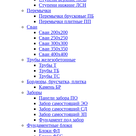
Ступени нижние ЛСН
Перемычки
Перемычки брусковые ПБ
Перемычки плитные ПП
Сваи
Сваи 200х200
Сваи 250х250
Сваи 300х300
Сваи 350х350
Сваи 400х400
Трубы железобетонные
Трубы Т
Трубы ТБ
Трубы ТС
Бордюры, брусчатка, плитка
Камень БР
Заборы
Панели забора ПО
Забор самостоящий ЭО
Забор самостоящий СД
Забор самостоящий ЗП
Фyндамент под забор
Фундаментные блоки
Блоки ФЛ