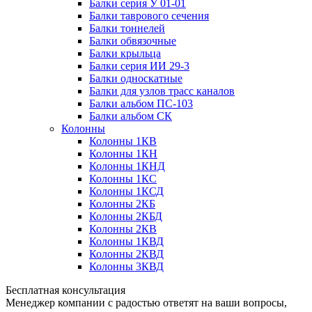
Балки серия У 01-01
Балки таврового сечения
Балки тоннелей
Балки обвязочные
Балки крыльца
Балки серия ИИ 29-3
Балки односкатные
Балки для узлов трасс каналов
Балки альбом ПС-103
Балки альбом СК
Колонны
Колонны 1КВ
Колонны 1КН
Колонны 1КНД
Колонны 1КС
Колонны 1КСД
Колонны 2КБ
Колонны 2КБД
Колонны 2КВ
Колонны 1КВД
Колонны 2КВД
Колонны 3КВД
Бесплатная консультация
Менеджер компании с радостью ответят на ваши вопросы,