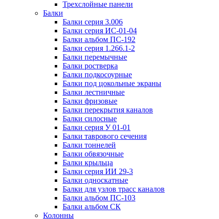
Трехслойные панели
Балки
Балки серия 3.006
Балки серия ИС-01-04
Балки альбом ПС-192
Балки серия 1.266.1-2
Балки перемычные
Балки ростверка
Балки подкосоурные
Балки под цокольные экраны
Балки лестничные
Балки фризовые
Балки перекрытия каналов
Балки силосные
Балки серия У 01-01
Балки таврового сечения
Балки тоннелей
Балки обвязочные
Балки крыльца
Балки серия ИИ 29-3
Балки односкатные
Балки для узлов трасс каналов
Балки альбом ПС-103
Балки альбом СК
Колонны