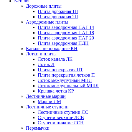
Каталог
Дорожные плиты
Плита дорожная 1П
Плита дорожная 2П
Аэродромные плиты
Плита аэродромная ПАГ 14
Плита аэродромная ПАГ 18
Плита аэродромная ПАГ 20
Плита аэродромная ПДН
Каналы непроходные КН
Лотки и плиты
Лоток канала ЛК
Лоток Л
Плита перекрытия ПТ
Плита перекрытия лотков П
Лоток междупутный МПЛ
Лоток междушпальный МШЛ
Крышка лотка КР
Лестничные марши
Марши ЛМ
Лестничные ступени
Лестничные ступени ЛС
Ступени верхние ЛСВ
Ступени нижние ЛСН
Перемычки