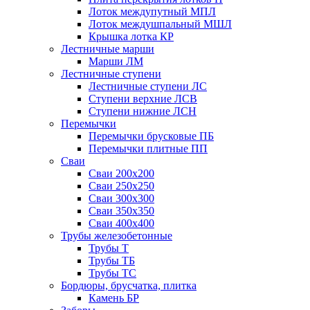
Лоток междупутный МПЛ
Лоток междушпальный МШЛ
Крышка лотка КР
Лестничные марши
Марши ЛМ
Лестничные ступени
Лестничные ступени ЛС
Ступени верхние ЛСВ
Ступени нижние ЛСН
Перемычки
Перемычки брусковые ПБ
Перемычки плитные ПП
Сваи
Сваи 200х200
Сваи 250х250
Сваи 300х300
Сваи 350х350
Сваи 400х400
Трубы железобетонные
Трубы Т
Трубы ТБ
Трубы ТС
Бордюры, брусчатка, плитка
Камень БР