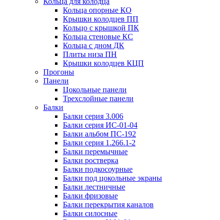
Кольца для колодца
Кольца опорные КО
Крышки колодцев ПП
Кольцо с крышкой ПК
Кольца стеновые КС
Кольца с дном ДК
Плиты низа ПН
Крышки колодцев КЦП
Прогоны
Панели
Цокольные панели
Трехслойные панели
Балки
Балки серия 3.006
Балки серия ИС-01-04
Балки альбом ПС-192
Балки серия 1.266.1-2
Балки перемычные
Балки ростверка
Балки подкосоурные
Балки под цокольные экраны
Балки лестничные
Балки фризовые
Балки перекрытия каналов
Балки силосные