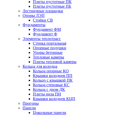
Плиты пустотные ПК
Плиты пустотные ПБ
Лестничные площадки
Опоры ЛЭП
Стойки СВ
Фундаменты
Фyндамент ФМ
Фyндамент Ф
Элементы теплотрасс
Стенка портальная
Опорные подушки
Упоры бетонные
Тепловые камеры
Плиты тепловой камеры
Кольца для колодца
Кольца опорные КО
Крышки колодцев ПП
Кольцо с крышкой ПК
Кольца стеновые КС
Кольца с дном ДК
Плиты низа ПН
Крышки колодцев КЦП
Прогоны
Панели
Цокольные панели