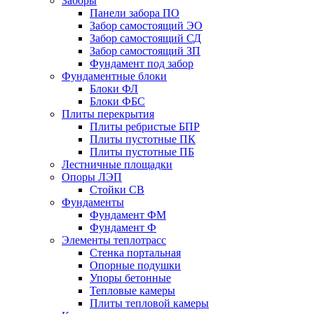
Заборы
Панели забора ПО
Забор самостоящий ЭО
Забор самостоящий СД
Забор самостоящий ЗП
Фyндамент под забор
Фундаментные блоки
Блоки ФЛ
Блоки ФБС
Плиты перекрытия
Плиты ребристые БПР
Плиты пустотные ПК
Плиты пустотные ПБ
Лестничные площадки
Опоры ЛЭП
Стойки СВ
Фундаменты
Фyндамент ФМ
Фyндамент Ф
Элементы теплотрасс
Стенка портальная
Опорные подушки
Упоры бетонные
Тепловые камеры
Плиты тепловой камеры