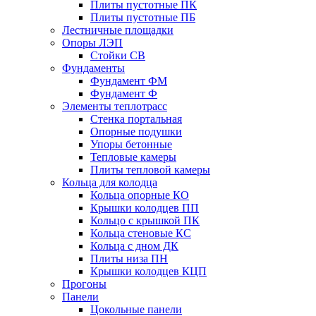
Плиты пустотные ПК
Плиты пустотные ПБ
Лестничные площадки
Опоры ЛЭП
Стойки СВ
Фундаменты
Фyндамент ФМ
Фyндамент Ф
Элементы теплотрасс
Стенка портальная
Опорные подушки
Упоры бетонные
Тепловые камеры
Плиты тепловой камеры
Кольца для колодца
Кольца опорные КО
Крышки колодцев ПП
Кольцо с крышкой ПК
Кольца стеновые КС
Кольца с дном ДК
Плиты низа ПН
Крышки колодцев КЦП
Прогоны
Панели
Цокольные панели