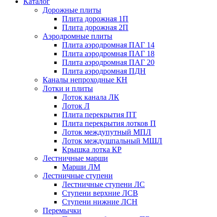
Каталог
Дорожные плиты
Плита дорожная 1П
Плита дорожная 2П
Аэродромные плиты
Плита аэродромная ПАГ 14
Плита аэродромная ПАГ 18
Плита аэродромная ПАГ 20
Плита аэродромная ПДН
Каналы непроходные КН
Лотки и плиты
Лоток канала ЛК
Лоток Л
Плита перекрытия ПТ
Плита перекрытия лотков П
Лоток междупутный МПЛ
Лоток междушпальный МШЛ
Крышка лотка КР
Лестничные марши
Марши ЛМ
Лестничные ступени
Лестничные ступени ЛС
Ступени верхние ЛСВ
Ступени нижние ЛСН
Перемычки