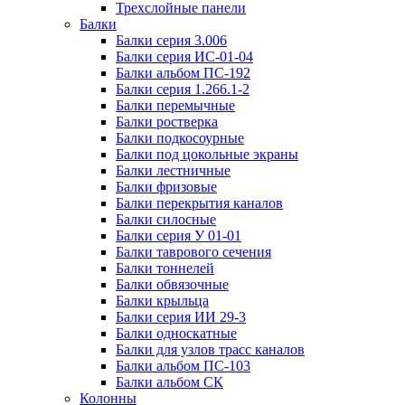
Трехслойные панели
Балки
Балки серия 3.006
Балки серия ИС-01-04
Балки альбом ПС-192
Балки серия 1.266.1-2
Балки перемычные
Балки ростверка
Балки подкосоурные
Балки под цокольные экраны
Балки лестничные
Балки фризовые
Балки перекрытия каналов
Балки силосные
Балки серия У 01-01
Балки таврового сечения
Балки тоннелей
Балки обвязочные
Балки крыльца
Балки серия ИИ 29-3
Балки односкатные
Балки для узлов трасс каналов
Балки альбом ПС-103
Балки альбом СК
Колонны